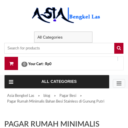
Skip
to
content
Your Cart :
Rp0
0
ALL CATEGORIES
Asia Bengkel Las
blog
Pagar Besi
>
>
>
Pagar Rumah Minimalis Bahan Besi Stainless di Gunung Putri
PAGAR RUMAH MINIMALIS