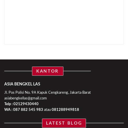
KANTOR
ASIA BENGKEL LAS
Jl. Pos Polisi No. 9A Kapuk Cengkareng, Jakarta Barat
asiabengkellas@gmail.com
Telp : 02129430440
WA :
087 882 545 983
atau
081288949818
LATEST BLOG