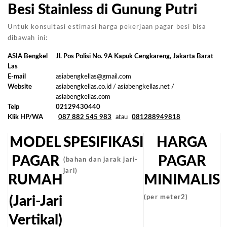
Besi Stainless di Gunung Putri
Untuk konsultasi estimasi harga pekerjaan pagar besi bisa
dibawah ini:
ASIA Bengkel
Jl. Pos Polisi No. 9A Kapuk Cengkareng, Jakarta Barat
Las
E-mail
asiabengkellas@gmail.com
Website
asiabengkellas.co.id / asiabengkellas.net /
asiabengkellas.com
Telp
02129430440
Klik HP/WA
087 882 545 983
atau
081288949818
MODEL
SPESIFIKASI
HARGA
PAGAR
PAGAR
(bahan dan jarak jari-
jari)
RUMAH
MINIMALIS
(Jari-Jari
(per meter2)
Vertikal)