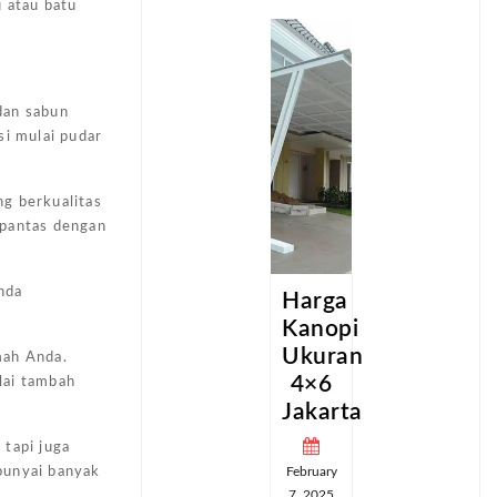
u atau batu
dan sabun
si mulai pudar
ng berkualitas
n pantas dengan
nda
a
Harga
Harga
pi
Kanopi
Kanopi
an
Ukuran
Ukuran
mah Anda.
4×6
4×6
lai tambah
ta
Jakarta
Jakarta
 tapi juga
February
February
punyai banyak
7, 2025
7, 2025