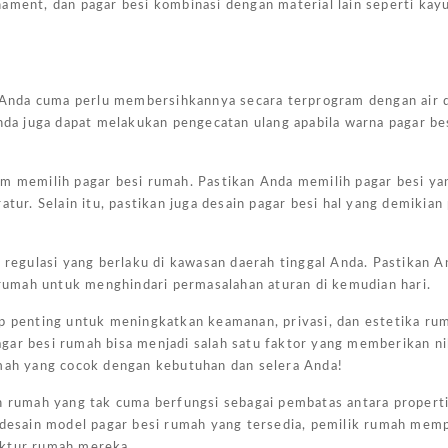
ornament, dan pagar besi kombinasi dengan material lain seperti kay
g. Anda cuma perlu membersihkannya secara terprogram dengan air 
Anda juga dapat melakukan pengecatan ulang apabila warna pagar be
am memilih pagar besi rumah. Pastikan Anda memilih pagar besi ya
atur. Selain itu, pastikan juga desain pagar besi hal yang demikia
egulasi yang berlaku di kawasan daerah tinggal Anda. Pastikan A
Harg
umah untuk menghindari permasalahan aturan di kemudian hari.
Kano
Ukur
up penting untuk meningkatkan keamanan, privasi, dan estetika ru
4×6
gar besi rumah bisa menjadi salah satu faktor yang memberikan ni
umah yang cocok dengan kebutuhan dan selera Anda!
Jakar
n rumah yang tak cuma berfungsi sebagai pembatas antara properti
February
esain model pagar besi rumah yang tersedia, pemilik rumah mem
7, 2025
ektur rumah mereka.