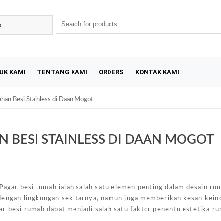
UK KAMI
TENTANG KAMI
ORDERS
KONTAK KAMI
ahan Besi Stainless di Daan Mogot
 BESI STAINLESS DI DAAN MOGOT
Sal
agar besi rumah ialah salah satu elemen penting dalam desain r
 dengan lingkungan sekitarnya, namun juga memberikan kesan kein
ar besi rumah dapat menjadi salah satu faktor penentu estetika r