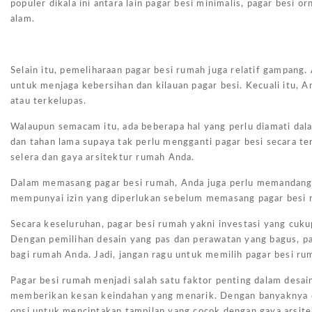
populer dikala ini antara lain pagar besi minimalis, pagar besi 
alam.
Selain itu, pemeliharaan pagar besi rumah juga relatif gampan
untuk menjaga kebersihan dan kilauan pagar besi. Kecuali itu, 
atau terkelupas.
Walaupun semacam itu, ada beberapa hal yang perlu diamati dal
dan tahan lama supaya tak perlu mengganti pagar besi secara ter
selera dan gaya arsitektur rumah Anda.
Dalam memasang pagar besi rumah, Anda juga perlu memandang r
mempunyai izin yang diperlukan sebelum memasang pagar besi r
Secara keseluruhan, pagar besi rumah yakni investasi yang cuk
Dengan pemilihan desain yang pas dan perawatan yang bagus, pa
bagi rumah Anda. Jadi, jangan ragu untuk memilih pagar besi r
Pagar besi rumah menjadi salah satu faktor penting dalam desai
memberikan kesan keindahan yang menarik. Dengan banyaknya d
opsi untuk menciptakan tampilan yang cocok dengan gaya arsit