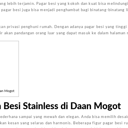
ng lebih terjamin. Pagar besi yang kokoh dan kuat bisa melindung
, pagar besi juga bisa menjadi penghambat bagi binatang-binatang l
an privasi penghuni rumah. Dengan adanya pagar besi yang tinggi 
ir akan pandangan orang luar yang dapat masuk ke dalam halaman
Harga Pasang Plafon Kamar Tidur Minimalis
Harga Daun Jendela Aluminium Alexindo
Harga Pintu Aluminium Double
Rp
152000
Rp
2000000
Rp
4100000
Rp
Add to
Add to
Add to
Add
cart
cart
cart
cart
aan Mogot
 Besi Stainless di Daan Mogot
 sederhana sampai yang mewah dan elegan. Anda bisa memilih desai
kan kesan yang selaras dan harmonis. Beberapa figur pagar besi r