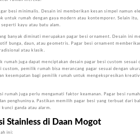
Harga
pagar besi minimalis. Desain ini memberikan kesan simpel namun e
Kanopi
cok untuk rumah dengan gaya modern atau kontemporer. Selain itu, d
Ukuran
seperti kayu atau batu alam.
4x6
n yang banyak diminati merupakan pagar besi ornament. Desain ini 
Jakarta
 motif bunga, daun, atau geometris. Pagar besi ornament memberik
Pada
disional atau klasik.
Kesempa
ik rumah juga dapat menciptakan desain pagar besi custom sesuai 
Kali Ini
 custom, pemilik rumah bisa merancang pagar sesuai dengan ukur
Admin
an kesempatan bagi pemilik rumah untuk mengekspresikan kreativ
Akan
Memberi
besi rumah juga perlu mengamati faktor keamanan. Pagar besi ruma
Gambar
an penghuninya. Pastikan memilih pagar besi yang terbuat dari b
Harga
 kunci ganda atau alarm.
Kanopi
Ukuran
i Stainless di Daan Mogot
4x6
ah ini:
Yang