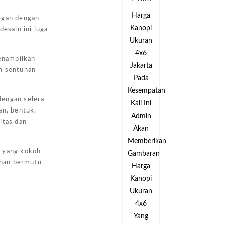
Harga
Harga
legan dengan
Kanopi
Kanopi
esain ini juga
Ukuran
Ukuran
4x6
4x6
menampilkan
Jakarta
Jakarta
an sentuhan
Pada
Pada
tan
Kesempatan
Kesempatan
dengan selera
Kali Ini
Kali Ini
an, bentuk,
Admin
Admin
itas dan
Akan
Akan
kan
Memberikan
Memberikan
h yang kokoh
an
Gambaran
Gambaran
ahan bermutu
Harga
Harga
Kanopi
Kanopi
Ukuran
Ukuran
4x6
4x6
Yang
Yang