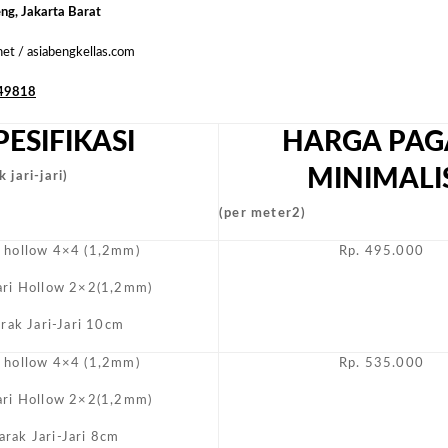
Biasa
eng, Jakarta Barat
Masyara
.net / asiabengkellas.com
49818
PESIFIKASI
HARGA PAG
MINIMALI
 jari-jari)
(per meter2)
i hollow 4×4 (1,2mm)
Rp. 495.000
Jari Hollow 2×2(1,2mm)
arak Jari-Jari 10cm
i hollow 4×4 (1,2mm)
Rp. 535.000
Jari Hollow 2×2(1,2mm)
arak Jari-Jari 8cm