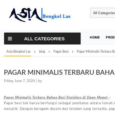
Skip
to
content
HOME
PROD
ALL CATEGORIES
Asia Bengkel Las
blog
Pagar Besi
Pagar Minimalis Terbaru B
>
>
>
PAGAR MINIMALIS TERBARU BAHAN
Friday June 7, 2024 |
by
Pagar Minimalis Terbaru Bahan Besi Stainless di Daan Mogot
– P
Pagar besi tak hanya berfungsi sebagai pembatas antara rumah
menarik. Dengan beragam desain dan teladan yang tersedia, pag