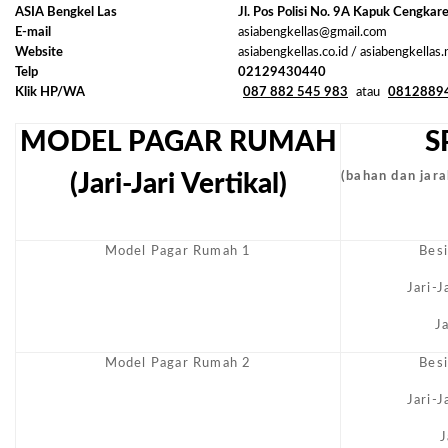
ASIA Bengkel Las
Jl. Pos Polisi No. 9A Kapuk Cengkar
E-mail
asiabengkellas@gmail.com
Website
asiabengkellas.co.id / asiabengkellas
Telp
02129430440
Klik HP/WA
087 882 545 983
atau
0812889
MODEL PAGAR RUMAH
S
(Jari-Jari Vertikal)
(bahan dan jarak
Model Pagar Rumah 1
Bes
Jari-
J
Model Pagar Rumah 2
Bes
Jari-
J