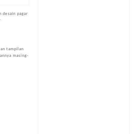
h desain pagar
r
kan tampilan
hannya masing-