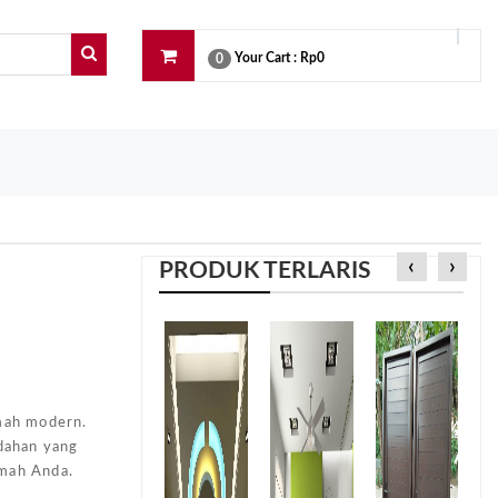
Your Cart :
Rp0
0
‹
›
PRODUK TERLARIS
e
umah modern.
dahan yang
umah Anda.