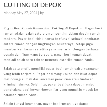
CUTTING DI DEPOK
Monday May 27, 2024 |
by
Pagar Besi Rumah Bahan Plat Cutting di Depok
– Pagar besi
rumah adalah salah satu elemen penting dalam desain rumah
modern. Pagar besi tidak hanya berfungsi sebagai pembatas
antara rumah dengan lingkungan sekitarnya, tetapi juga
memberikan kesan estetika yang menarik. Dengan berbagai
desain dan figur yang tersedia, pagar besi rumah dapat
menjadi salah satu faktor penentu estetika rumah Anda.
Salah satu profit memiliki pagar besi rumah yaitu keamanan
yang lebih terjamin. Pagar besi yang kokoh dan kuat dapat
melindungi rumah dari ancaman pencurian atau tindakan
kriminal lainnya. Selain itu, pagar besi juga dapat menjadi
penghalang bagi hewan-hewan liar yang mungkin masuk ke
halaman rumah Anda.
Selain fungsi keamanan, pagar besi rumah juga dapat