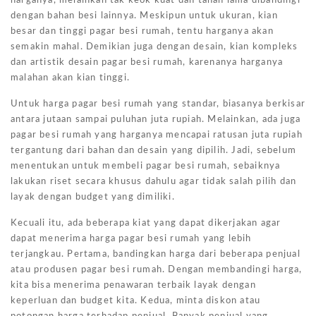
harganya, melainkan tak keok kuat dan tahan lama dibandingi
dengan bahan besi lainnya. Meskipun untuk ukuran, kian
besar dan tinggi pagar besi rumah, tentu harganya akan
semakin mahal. Demikian juga dengan desain, kian kompleks
dan artistik desain pagar besi rumah, karenanya harganya
malahan akan kian tinggi.
Untuk harga pagar besi rumah yang standar, biasanya berkisar
antara jutaan sampai puluhan juta rupiah. Melainkan, ada juga
pagar besi rumah yang harganya mencapai ratusan juta rupiah
tergantung dari bahan dan desain yang dipilih. Jadi, sebelum
menentukan untuk membeli pagar besi rumah, sebaiknya
lakukan riset secara khusus dahulu agar tidak salah pilih dan
layak dengan budget yang dimiliki.
Kecuali itu, ada beberapa kiat yang dapat dikerjakan agar
dapat menerima harga pagar besi rumah yang lebih
terjangkau. Pertama, bandingkan harga dari beberapa penjual
atau produsen pagar besi rumah. Dengan membandingi harga,
kita bisa menerima penawaran terbaik layak dengan
keperluan dan budget kita. Kedua, minta diskon atau