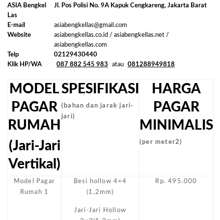
ASIA Bengkel
Jl. Pos Polisi No. 9A Kapuk Cengkareng, Jakarta Barat
Las
E-mail
asiabengkellas@gmail.com
Website
asiabengkellas.co.id / asiabengkellas.net /
asiabengkellas.com
Telp
02129430440
Klik HP/WA
087 882 545 983
atau
081288949818
MODEL
SPESIFIKASI
HARGA
PAGAR
PAGAR
(bahan dan jarak jari-
jari)
RUMAH
MINIMALIS
(Jari-Jari
(per meter2)
Vertikal)
Model Pagar
Besi hollow 4×4
Rp. 495.000
Rumah 1
(1,2mm)
Jari-Jari Hollow