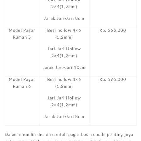
Jari-Jari Hollow
2×4(1,2mm)
Jarak Jari-Jari 8cm
Model Pagar
Besi hollow 4×6
Rp. 565.000
Rumah 5
(1,2mm)
Jari-Jari Hollow
2×4(1,2mm)
Jarak Jari-Jari 10cm
Model Pagar
Besi hollow 4×6
Rp. 595.000
Rumah 6
(1,2mm)
Jari-Jari Hollow
2×4(1,2mm)
Jarak Jari-Jari 8cm
Dalam memilih desain contoh pagar besi rumah, penting juga