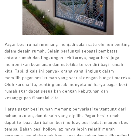
Pagar besi rumah memang menjadi salah satu elemen penting
dalam desain rumah. Selain berfungsi sebagai pembatas
antara rumah dan lingkungan sekitarnya, pagar besi juga
memberikan keamanan dan estetika tersendiri bagi rumah
kita. Tapi, dikala ini banyak orang yang linglung dalam
memilih pagar besi rumah yang sesuai dengan budget mereka.
Oleh karena itu, penting untuk mengetahui harga pagar besi
rumah agar dapat sesuaikan dengan kebutuhan dan
kesanggupan finansial kita.
Harga pagar besi rumah memang bervariasi tergantung dari
bahan, ukuran, dan desain yang dipilih. Pagar besi rumah
dapat terbuat dari bahan besi hollow, besi bulat, maupun besi
tempa. Bahan besi hollow lazimnya lebih relatif murah