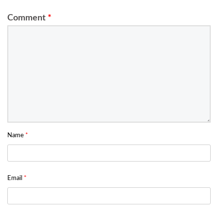
Comment
*
Name
*
Email
*