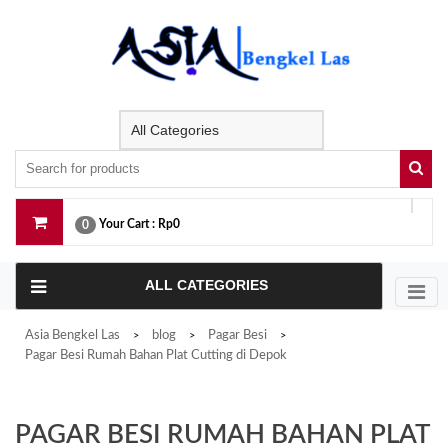
Skip
to
content
Your Cart :
Rp0
0
ALL CATEGORIES
Asia Bengkel Las
blog
Pagar Besi
>
>
>
Pagar Besi Rumah Bahan Plat Cutting di Depok
PAGAR BESI RUMAH BAHAN PLAT