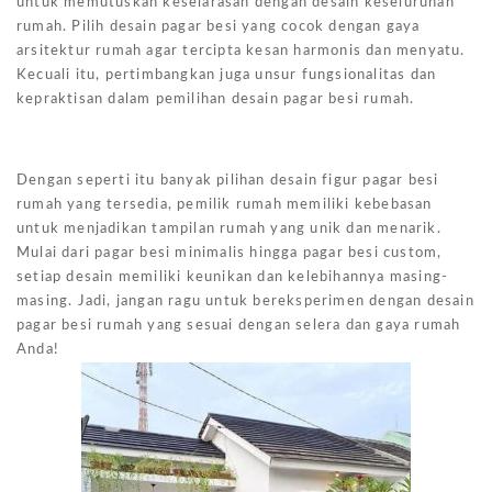
untuk memutuskan keselarasan dengan desain keseluruhan
rumah. Pilih desain pagar besi yang cocok dengan gaya
arsitektur rumah agar tercipta kesan harmonis dan menyatu.
Kecuali itu, pertimbangkan juga unsur fungsionalitas dan
kepraktisan dalam pemilihan desain pagar besi rumah.
Dengan seperti itu banyak pilihan desain figur pagar besi
rumah yang tersedia, pemilik rumah memiliki kebebasan
untuk menjadikan tampilan rumah yang unik dan menarik.
Mulai dari pagar besi minimalis hingga pagar besi custom,
setiap desain memiliki keunikan dan kelebihannya masing-
masing. Jadi, jangan ragu untuk bereksperimen dengan desain
pagar besi rumah yang sesuai dengan selera dan gaya rumah
Anda!