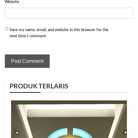
Website
Save my name, email, and website in this browser for the
next time I comment.
PRODUK TERLARIS