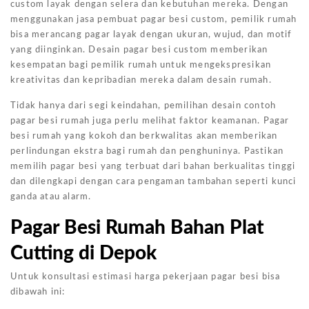
custom layak dengan selera dan kebutuhan mereka. Dengan
menggunakan jasa pembuat pagar besi custom, pemilik rumah
bisa merancang pagar layak dengan ukuran, wujud, dan motif
yang diinginkan. Desain pagar besi custom memberikan
kesempatan bagi pemilik rumah untuk mengekspresikan
kreativitas dan kepribadian mereka dalam desain rumah.
Tidak hanya dari segi keindahan, pemilihan desain contoh
pagar besi rumah juga perlu melihat faktor keamanan. Pagar
besi rumah yang kokoh dan berkwalitas akan memberikan
perlindungan ekstra bagi rumah dan penghuninya. Pastikan
memilih pagar besi yang terbuat dari bahan berkualitas tinggi
dan dilengkapi dengan cara pengaman tambahan seperti kunci
ganda atau alarm.
Pagar Besi Rumah Bahan Plat
Cutting di Depok
Untuk konsultasi estimasi harga pekerjaan pagar besi bisa
dibawah ini: