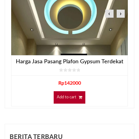
‹
›
Harga Jasa Pasang Plafon Gypsum Terdekat
Rp
142000
Add to cart
BERITA TERBARU