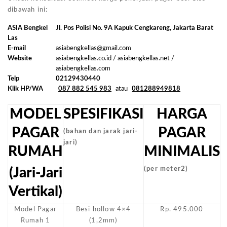
dibawah ini:
ASIA Bengkel
Jl. Pos Polisi No. 9A Kapuk Cengkareng, Jakarta Barat
Las
E-mail
asiabengkellas@gmail.com
Website
asiabengkellas.co.id / asiabengkellas.net /
asiabengkellas.com
Telp
02129430440
Klik HP/WA
087 882 545 983
atau
081288949818
MODEL
SPESIFIKASI
HARGA
PAGAR
PAGAR
(bahan dan jarak jari-
jari)
RUMAH
MINIMALIS
(Jari-Jari
(per meter2)
Vertikal)
Model Pagar
Besi hollow 4×4
Rp. 495.000
Rumah 1
(1,2mm)