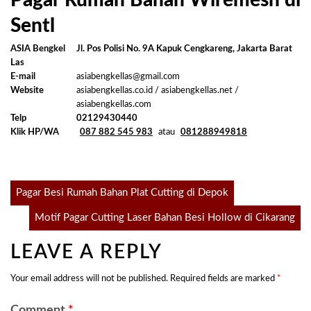
Pagar Rumah Bahan Wiremesh di
Sentl
ASIA Bengkel
Jl. Pos Polisi No. 9A Kapuk Cengkareng, Jakarta Barat
Las
E-mail
asiabengkellas@gmail.com
Website
asiabengkellas.co.id / asiabengkellas.net /
asiabengkellas.com
Telp
02129430440
Klik HP/WA
087 882 545 983
atau
081288949818
Post
Pagar Besi Rumah Bahan Plat Cutting di Depok
Motif Pagar Cutting Laser Bahan Besi Hollow di Cikarang
navigation
LEAVE A REPLY
Your email address will not be published.
Required fields are marked
*
Comment
*