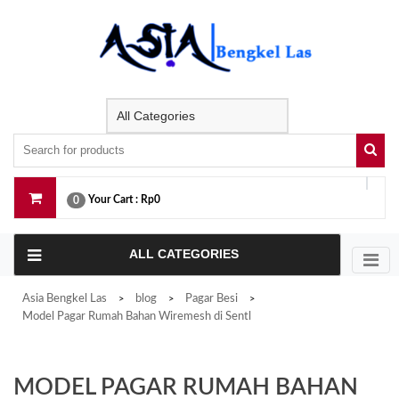
Skip
to
content
Your Cart :
Rp0
0
ALL CATEGORIES
Asia Bengkel Las
blog
Pagar Besi
>
>
>
Model Pagar Rumah Bahan Wiremesh di Sentl
MODEL PAGAR RUMAH BAHAN