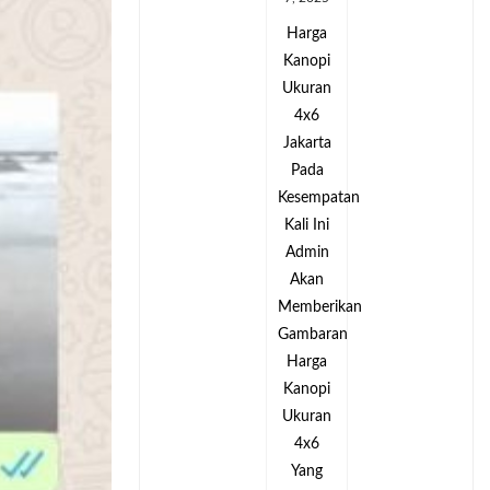
Harga
Harga
Kanopi
Kanopi
Ukuran
Ukuran
4x6
4x6
Jakarta
Jakarta
Pada
Pada
tan
Kesempatan
Kesempatan
Kali Ini
Kali Ini
Admin
Admin
Akan
Akan
kan
Memberikan
Memberikan
an
Gambaran
Gambaran
Harga
Harga
Kanopi
Kanopi
Ukuran
Ukuran
4x6
4x6
Yang
Yang