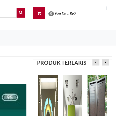
Your Cart :
Rp0
0
‹
›
PRODUK TERLARIS
e