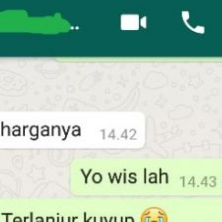
Harga Pasang Plafon Kamar Tidur Minimalis
Harga Daun Jendela Aluminium Alexindo
Harga Pintu Aluminium Double
Rp
152000
Rp
2000000
Rp
4100000
Rp
Add to
Add to
Add to
Add
cart
cart
cart
cart