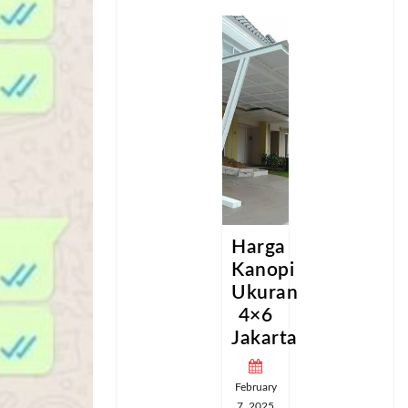
a
Harga
Harga
pi
Kanopi
Kanopi
an
Ukuran
Ukuran
4×6
4×6
ta
Jakarta
Jakarta
February
February
7, 2025
7, 2025