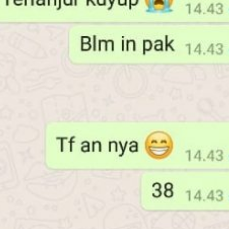
Harg
Kano
Ukur
4×6
Jakar
February
7, 2025