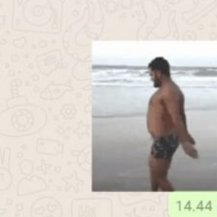
Harga
Kanopi
Ukuran
4x6
Jakarta
Pada
Kesempa
Kali Ini
Admin
Akan
Memberi
Gambar
Harga
Kanopi
Ukuran
4x6
Yang