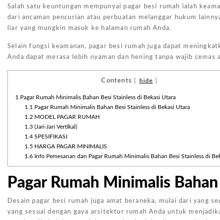
Salah satu keuntungan mempunyai pagar besi rumah ialah keaman
dari ancaman pencurian atau perbuatan melanggar hukum lainnya
liar yang mungkin masuk ke halaman rumah Anda.
Selain fungsi keamanan, pagar besi rumah juga dapat meningkatk
Anda dapat merasa lebih nyaman dan hening tanpa wajib cemas 
Contents
[
hide
]
1
Pagar Rumah Minimalis Bahan Besi Stainless di Bekasi Utara
1.1
Pagar Rumah Minimalis Bahan Besi Stainless di Bekasi Utara
1.2
MODEL PAGAR RUMAH
1.3
(Jari-Jari Vertikal)
1.4
SPESIFIKASI
1.5
HARGA PAGAR MINIMALIS
1.6
Info Pemesanan dan Pagar Rumah Minimalis Bahan Besi Stainless di Bek
Pagar Rumah Minimalis Bahan B
Desain pagar besi rumah juga amat beraneka, mulai dari yang s
yang sesuai dengan gaya arsitektur rumah Anda untuk menjadik