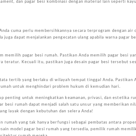
ornament, dan pagar besi kombinasi dengan material lain seperti kay
g. Anda cuma perlu membersihkannya secara terprogram dengan air 
da juga dapat menjalankan pengecatan ulang apabila warna pagar be
am memilih pagar besi rumah. Pastikan Anda memilih pagar besi ya
 teratur. Kecuali itu, pastikan juga desain pagar besi tersebut se
ta tertib yang berlaku di wilayah tempat tinggal Anda. Pastikan 
Harg
rumah untuk menghindari problem hukum di kemudian hari.
Kano
Ukur
kup penting untuk meningkatkan keamanan, privasi, dan estetika r
4×6
ar besi rumah dapat menjadi salah satu unsur yang memberikan nil
yang layak dengan kebutuhan dan selera Anda!
Jakar
n rumah yang tak hanya berfungsi sebagai pembatas antara propert
February
ain model pagar besi rumah yang tersedia, pemilik rumah memili
7, 2025
rsitektur rumah mereka.