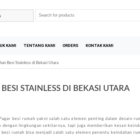
UK KAMI
TENTANG KAMI
ORDERS
KONTAK KAMI
an Besi Stainless di Bekasi Utara
ESI STAINLESS DI BEKASI UTARA
Sal
agar besi rumah yakni salah satu elemen penting dalam desain r
h dengan lingkungan sekitarnya, tapi juga memberikan kesan kein
r besi rumah bisa menjadi salah satu elemen penentu keindahan ru