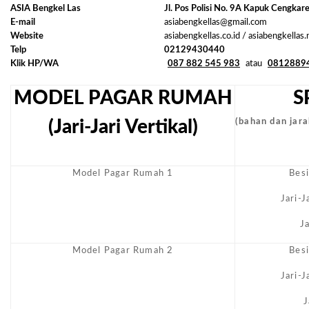
ASIA Bengkel Las
Jl. Pos Polisi No. 9A Kapuk Cengkar
E-mail
asiabengkellas@gmail.com
Website
asiabengkellas.co.id / asiabengkellas
Telp
02129430440
Klik HP/WA
087 882 545 983
atau
0812889
MODEL PAGAR RUMAH
S
(Jari-Jari Vertikal)
(bahan dan jarak
Model Pagar Rumah 1
Bes
Jari-
J
Model Pagar Rumah 2
Bes
Jari-
J