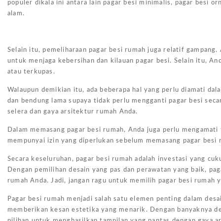
populer dikala ini antara lain pagar besi minimalis, pagar besi 
alam.
Selain itu, pemeliharaan pagar besi rumah juga relatif gampan
untuk menjaga kebersihan dan kilauan pagar besi. Selain itu, An
atau terkupas.
Walaupun demikian itu, ada beberapa hal yang perlu diamati dal
dan bendung lama supaya tidak perlu mengganti pagar besi secara
selera dan gaya arsitektur rumah Anda.
Dalam memasang pagar besi rumah, Anda juga perlu mengamati ta
mempunyai izin yang diperlukan sebelum memasang pagar besi 
Secara keseluruhan, pagar besi rumah adalah investasi yang cu
Dengan pemilihan desain yang pas dan perawatan yang baik, pag
rumah Anda. Jadi, jangan ragu untuk memilih pagar besi rumah 
Pagar besi rumah menjadi salah satu elemen penting dalam desai
memberikan kesan estetika yang menarik. Dengan banyaknya des
pilihan untuk menghasilkan tampilan yang pantas dengan gaya a