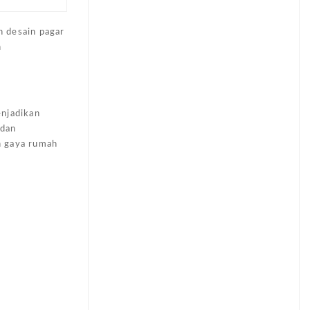
h desain pagar
n
enjadikan
 dan
n gaya rumah