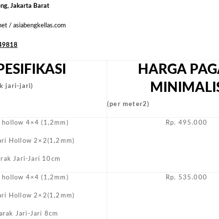
Biasa
eng, Jakarta Barat
Masyara
.net / asiabengkellas.com
49818
PESIFIKASI
HARGA PAG
MINIMALI
 jari-jari)
(per meter2)
i hollow 4×4 (1,2mm)
Rp. 495.000
Jari Hollow 2×2(1,2mm)
arak Jari-Jari 10cm
i hollow 4×4 (1,2mm)
Rp. 535.000
Jari Hollow 2×2(1,2mm)
arak Jari-Jari 8cm