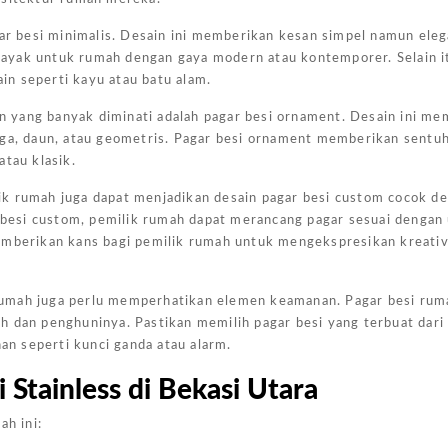
Harga
gar besi minimalis. Desain ini memberikan kesan simpel namun ele
Kanopi
 layak untuk rumah dengan gaya modern atau kontemporer. Selain it
Ukuran
n seperti kayu atau batu alam.
4x6
ain yang banyak diminati adalah pagar besi ornament. Desain ini me
Jakarta
 bunga, daun, atau geometris. Pagar besi ornament memberikan sentu
Pada
atau klasik.
Kesempa
k rumah juga dapat menjadikan desain pagar besi custom cocok de
Kali Ini
esi custom, pemilik rumah dapat merancang pagar sesuai dengan 
Admin
emberikan kans bagi pemilik rumah untuk mengekspresikan kreativ
Akan
Memberi
si rumah juga perlu memperhatikan elemen keamanan. Pagar besi ru
Gambar
h dan penghuninya. Pastikan memilih pagar besi yang terbuat dari
Harga
n seperti kunci ganda atau alarm.
Kanopi
Ukuran
Stainless di Bekasi Utara
4x6
ah ini:
Yang