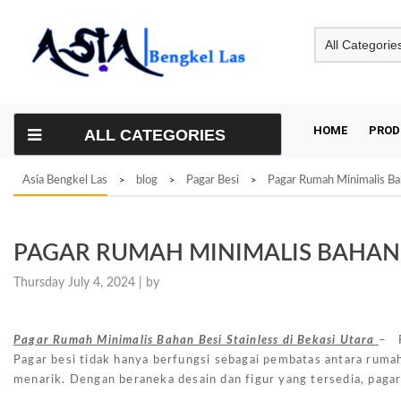
Skip
to
content
HOME
PROD
ALL CATEGORIES
Asia Bengkel Las
blog
Pagar Besi
Pagar Rumah Minimalis Bah
>
>
>
PAGAR RUMAH MINIMALIS BAHAN B
Thursday July 4, 2024 |
by
Pagar Rumah Minimalis Bahan Besi Stainless di Bekasi Utara
– P
Pagar besi tidak hanya berfungsi sebagai pembatas antara ruma
menarik. Dengan beraneka desain dan figur yang tersedia, paga