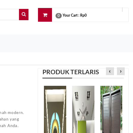
Your Cart :
Rp0
0
‹
›
PRODUK TERLARIS
e
umah modern.
dahan yang
mah Anda.