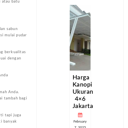
u atau batu
dan sabun
si mulai pudar
ng berkualitas
suai dengan
Anda
a
Harga
Harga
pi
Kanopi
Kanopi
an
Ukuran
Ukuran
umah Anda.
4×6
4×6
ai tambah bagi
ta
Jakarta
Jakarta
i tapi juga
February
February
ki banyak
7, 2025
7, 2025