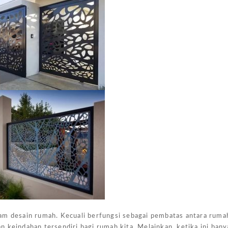
am desain rumah. Kecuali berfungsi sebagai pembatas antara ruma
 keindahan tersendiri bagi rumah kita. Melainkan, ketika ini ban