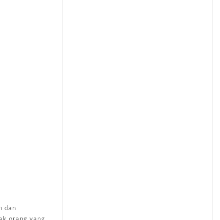
h dan
yak orang yang