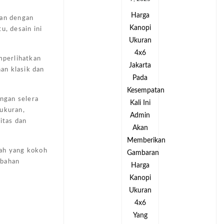
Harga
Harga
gan dengan
Kanopi
Kanopi
u, desain ini
Ukuran
Ukuran
4x6
4x6
mperlihatkan
Jakarta
Jakarta
han klasik dan
Pada
Pada
tan
Kesempatan
Kesempatan
ngan selera
Kali Ini
Kali Ini
ukuran,
Admin
Admin
itas dan
Akan
Akan
kan
Memberikan
Memberikan
mah yang kokoh
an
Gambaran
Gambaran
 bahan
Harga
Harga
Kanopi
Kanopi
Ukuran
Ukuran
4x6
4x6
Yang
Yang