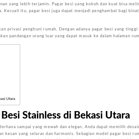
an yang lebih terjamin. Pagar besi yang kokoh dan kuat bisa mel
. Kecuali itu, pagar besi juga dapat menjadi penghambat bagi bin
an privasi penghuni rumah. Dengan adanya pagar besi yang tinggi 
akan pandangan orang luar yang dapat masuk ke dalam halaman ru
Harga Pasang Plafon Kamar Tidur Minimalis
Harga Daun Jendela Aluminium Alexindo
Harga Pintu Aluminium Double
Rp
152000
Rp
2000000
Rp
4100000
Rp
Add to
Add to
Add to
Add
cart
cart
cart
cart
asi Utara
esi Stainless di Bekasi Utara
ederhana sampai yang mewah dan elegan. Anda dapat memilih desai
an kesan yang selaras dan harmonis. Sebagian model pagar besi r