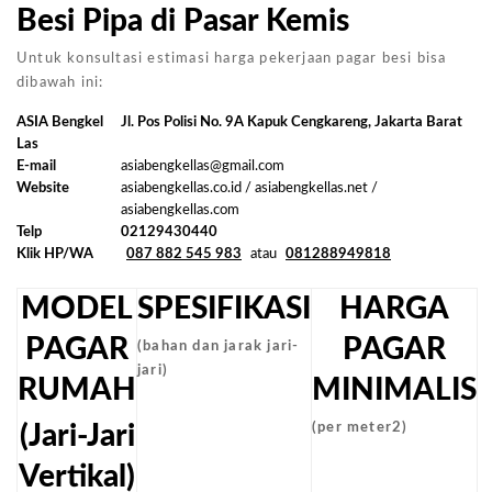
Besi Pipa di Pasar Kemis
Untuk konsultasi estimasi harga pekerjaan pagar besi bisa
dibawah ini:
ASIA Bengkel
Jl. Pos Polisi No. 9A Kapuk Cengkareng, Jakarta Barat
Las
E-mail
asiabengkellas@gmail.com
Website
asiabengkellas.co.id / asiabengkellas.net /
asiabengkellas.com
Telp
02129430440
Klik HP/WA
087 882 545 983
atau
081288949818
MODEL
SPESIFIKASI
HARGA
PAGAR
PAGAR
(bahan dan jarak jari-
jari)
RUMAH
MINIMALIS
(Jari-Jari
(per meter2)
Vertikal)