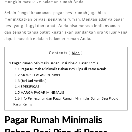
mungkin masuk ke halaman rumah Anda.
Selain fungsi keamanan, pagar besi rumah juga bisa
meningkatkan privasi penghuni rumah. Dengan adanya pagar
besi yang tinggi dan rapat, Anda bisa merasa lebih nyaman
dan tenang tanpa patut kuatir akan pandangan orang luar yang
dapat masuk ke dalam halaman rumah Anda.
Contents
[
hide
]
1
Pagar Rumah Minimalis Bahan Besi Pipa di Pasar Kemis
1.1
Pagar Rumah Minimalis Bahan Besi Pipa di Pasar Kemis
1.2
MODEL PAGAR RUMAH
1.3
(Jari-Jari Vertikal)
1.4
SPESIFIKASI
1.5
HARGA PAGAR MINIMALIS
1.6
Info Pemesanan dan Pagar Rumah Minimalis Bahan Besi Pipa di
Pasar Kemis
Pagar Rumah Minimalis