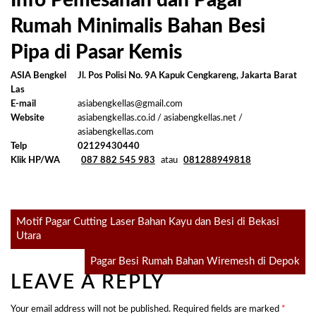
Info Pemesanan dan Pagar
Rumah Minimalis Bahan Besi
Pipa di Pasar Kemis
ASIA Bengkel
Jl. Pos Polisi No. 9A Kapuk Cengkareng, Jakarta Barat
Las
E-mail
asiabengkellas@gmail.com
Website
asiabengkellas.co.id / asiabengkellas.net /
asiabengkellas.com
Telp
02129430440
Klik HP/WA
087 882 545 983
atau
081288949818
Post
Motif Pagar Cutting Laser Bahan Kayu dan Besi di Bekasi
Utara
navigation
Pagar Besi Rumah Bahan Wiremesh di Depok
LEAVE A REPLY
Your email address will not be published.
Required fields are marked
*