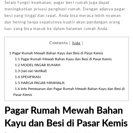
Selain fungsi keamanan, pagar besi rumah juga dapat
meningkatkan privasi penghuni rumah. Dengan adanya pagar
besi yang tinggi dan rapat, Anda bisa merasa lebih nyaman
dan hening tanpa sepatutnya kuatir akan pandangan orang
luar yang bisa masuk ke dalam halaman rumah Anda.
Contents
[
hide
]
1
Pagar Rumah Mewah Bahan Kayu dan Besi di Pasar Kemis
1.1
Pagar Rumah Mewah Bahan Kayu dan Besi di Pasar Kemis
1.2
MODEL PAGAR RUMAH
1.3
(Jari-Jari Vertikal)
1.4
SPESIFIKASI
1.5
HARGA PAGAR MINIMALIS
1.6
Info Pemesanan dan Pagar Rumah Mewah Bahan Kayu dan Besi di
Pasar Kemis
Pagar Rumah Mewah Bahan
Kayu dan Besi di Pasar Kemis