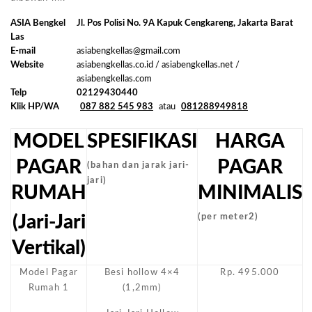
ASIA Bengkel
Jl. Pos Polisi No. 9A Kapuk Cengkareng, Jakarta Barat
Las
E-mail
asiabengkellas@gmail.com
Website
asiabengkellas.co.id / asiabengkellas.net /
asiabengkellas.com
Telp
02129430440
Klik HP/WA
087 882 545 983
atau
081288949818
MODEL
SPESIFIKASI
HARGA
PAGAR
PAGAR
(bahan dan jarak jari-
jari)
RUMAH
MINIMALIS
(Jari-Jari
(per meter2)
Vertikal)
Model Pagar
Besi hollow 4×4
Rp. 495.000
Rumah 1
(1,2mm)