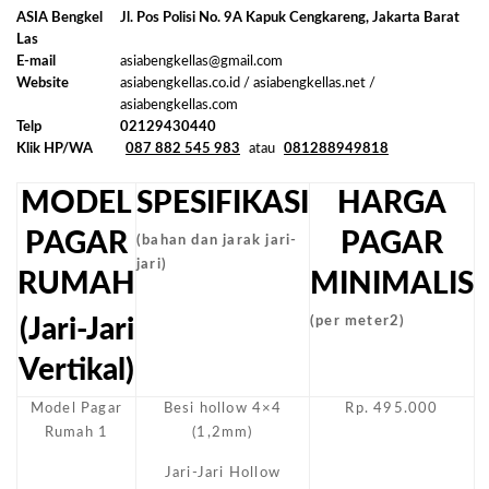
ASIA Bengkel
Jl. Pos Polisi No. 9A Kapuk Cengkareng, Jakarta Barat
Las
E-mail
asiabengkellas@gmail.com
Website
asiabengkellas.co.id / asiabengkellas.net /
asiabengkellas.com
Telp
02129430440
Klik HP/WA
087 882 545 983
atau
081288949818
MODEL
SPESIFIKASI
HARGA
PAGAR
PAGAR
(bahan dan jarak jari-
jari)
RUMAH
MINIMALIS
(Jari-Jari
(per meter2)
Vertikal)
Model Pagar
Besi hollow 4×4
Rp. 495.000
Rumah 1
(1,2mm)
Jari-Jari Hollow