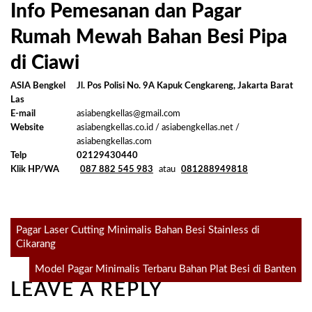
Info Pemesanan dan Pagar
Rumah Mewah Bahan Besi Pipa
di Ciawi
ASIA Bengkel
Jl. Pos Polisi No. 9A Kapuk Cengkareng, Jakarta Barat
Las
E-mail
asiabengkellas@gmail.com
Website
asiabengkellas.co.id / asiabengkellas.net /
asiabengkellas.com
Telp
02129430440
Klik HP/WA
087 882 545 983
atau
081288949818
Post
Pagar Laser Cutting Minimalis Bahan Besi Stainless di
Cikarang
navigation
Model Pagar Minimalis Terbaru Bahan Plat Besi di Banten
LEAVE A REPLY