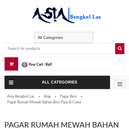
Skip
to
content
Your Cart :
Rp0
0
ALL CATEGORIES
Asia Bengkel Las
blog
Pagar Besi
>
>
>
Pagar Rumah Mewah Bahan Besi Pipa di Ciawi
PAGAR RUMAH MEWAH BAHAN