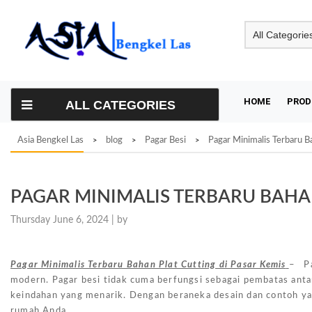
Skip
to
content
HOME
PROD
ALL CATEGORIES
Asia Bengkel Las
blog
Pagar Besi
Pagar Minimalis Terbaru B
>
>
>
PAGAR MINIMALIS TERBARU BAHAN
Thursday June 6, 2024 |
by
Pagar Minimalis Terbaru Bahan Plat Cutting di Pasar Kemis
– Pa
modern. Pagar besi tidak cuma berfungsi sebagai pembatas anta
keindahan yang menarik. Dengan beraneka desain dan contoh yan
rumah Anda.