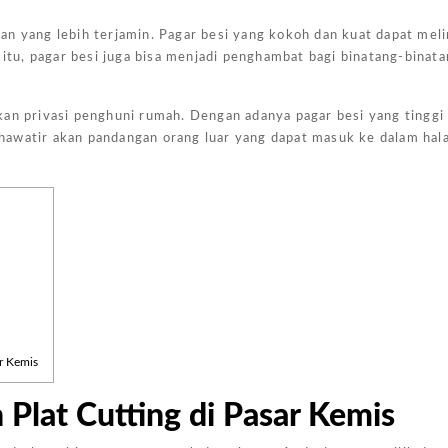
an yang lebih terjamin. Pagar besi yang kokoh dan kuat dapat mel
 itu, pagar besi juga bisa menjadi penghambat bagi binatang-binata
an privasi penghuni rumah. Dengan adanya pagar besi yang tinggi 
hawatir akan pandangan orang luar yang dapat masuk ke dalam ha
Harga Pasang Plafon Kamar Tidur Minimalis
Harga Daun Jendela Aluminium Alexindo
Harga Pintu Aluminium Double
Rp
152000
Rp
2000000
Rp
4100000
Rp
Add to
Add to
Add to
Add
cart
cart
cart
cart
r Kemis
 Plat Cutting di Pasar Kemis