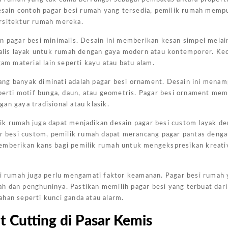
sain contoh pagar besi rumah yang tersedia, pemilik rumah memp
Harga
arsitektur rumah mereka.
Kanopi
Ukuran
an pagar besi minimalis. Desain ini memberikan kesan simpel melai
malis layak untuk rumah dengan gaya modern atau kontemporer. Kecu
4x6
 material lain seperti kayu atau batu alam.
Jakarta
Pada
 yang banyak diminati adalah pagar besi ornament. Desain ini mena
Kesempa
eperti motif bunga, daun, atau geometris. Pagar besi ornament me
Kali Ini
an gaya tradisional atau klasik.
Admin
ik rumah juga dapat menjadikan desain pagar besi custom layak de
Akan
 besi custom, pemilik rumah dapat merancang pagar pantas denga
Memberi
memberikan kans bagi pemilik rumah untuk mengekspresikan kreati
Gambar
Harga
esi rumah juga perlu mengamati faktor keamanan. Pagar besi rumah
Kanopi
h dan penghuninya. Pastikan memilih pagar besi yang terbuat dari
Ukuran
han seperti kunci ganda atau alarm.
4x6
t Cutting di Pasar Kemis
Yang