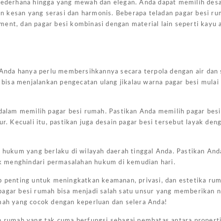
 sederhana hingga yang mewah dan elegan. Anda dapat memilih desa
n kesan yang serasi dan harmonis. Beberapa teladan pagar besi r
nament, dan pagar besi kombinasi dengan material lain seperti kayu 
. Anda hanya perlu membersihkannya secara terpola dengan air dan
a bisa menjalankan pengecatan ulang jikalau warna pagar besi mulai
n dalam memilih pagar besi rumah. Pastikan Anda memilih pagar bes
r. Kecuali itu, pastikan juga desain pagar besi tersebut layak den
Harg
Kano
hukum yang berlaku di wilayah daerah tinggal Anda. Pastikan An
Ukur
k menghindari permasalahan hukum di kemudian hari.
4×6
up penting untuk meningkatkan keamanan, privasi, dan estetika ru
Jakar
pagar besi rumah bisa menjadi salah satu unsur yang memberikan n
umah yang cocok dengan keperluan dan selera Anda!
February
7, 2025
n rumah yang tak cuma berfungsi sebagai pembatas antara properti