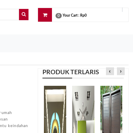
Your Cart :
Rp0
0
‹
›
PRODUK TERLARIS
e
 rumah
esan
entu keindahan