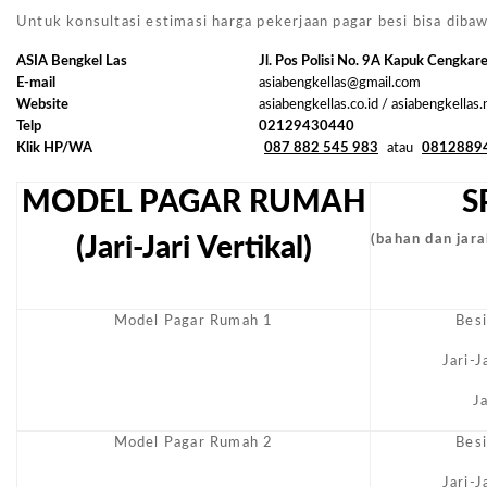
Untuk konsultasi estimasi harga pekerjaan pagar besi bisa dibaw
ASIA Bengkel Las
Jl. Pos Polisi No. 9A Kapuk Cengkar
E-mail
asiabengkellas@gmail.com
Website
asiabengkellas.co.id / asiabengkellas
Telp
02129430440
Klik HP/WA
087 882 545 983
atau
0812889
MODEL PAGAR RUMAH
S
(Jari-Jari Vertikal)
(bahan dan jarak
Model Pagar Rumah 1
Bes
Jari-
J
Model Pagar Rumah 2
Bes
Jari-