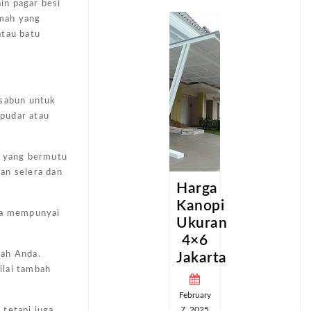
in pagar besi
umah yang
atau batu
 sabun untuk
 pudar atau
i yang bermutu
gan selera dan
a
Harga
Harga
pi
Kanopi
Kanopi
da mempunyai
an
Ukuran
Ukuran
4×6
4×6
mah Anda.
ta
Jakarta
Jakarta
ilai tambah
February
February
7, 2025
7, 2025
 tetapi juga