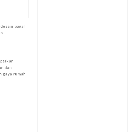
 desain pagar
en
iptakan
an dan
an gaya rumah