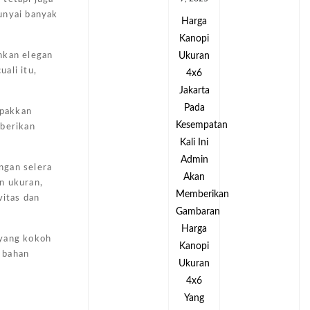
unyai banyak
Harga
Harga
Kanopi
Kanopi
Ukuran
Ukuran
nkan elegan
ali itu,
4x6
4x6
Jakarta
Jakarta
Pada
Pada
mpakkan
tan
Kesempatan
Kesempatan
mberikan
Kali Ini
Kali Ini
Admin
Admin
ngan selera
Akan
Akan
n ukuran,
kan
Memberikan
Memberikan
vitas dan
an
Gambaran
Gambaran
Harga
Harga
 yang kokoh
Kanopi
Kanopi
 bahan
Ukuran
Ukuran
4x6
4x6
Yang
Yang