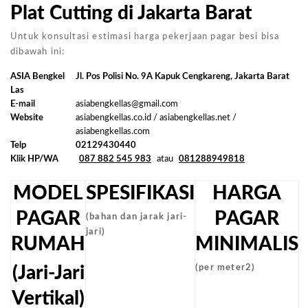
Plat Cutting di Jakarta Barat
Untuk konsultasi estimasi harga pekerjaan pagar besi bisa
dibawah ini:
ASIA Bengkel
Jl. Pos Polisi No. 9A Kapuk Cengkareng, Jakarta Barat
Las
E-mail
asiabengkellas@gmail.com
Website
asiabengkellas.co.id / asiabengkellas.net /
asiabengkellas.com
Telp
02129430440
Klik HP/WA
087 882 545 983
atau
081288949818
MODEL
SPESIFIKASI
HARGA
PAGAR
PAGAR
(bahan dan jarak jari-
jari)
RUMAH
MINIMALIS
(Jari-Jari
(per meter2)
Vertikal)