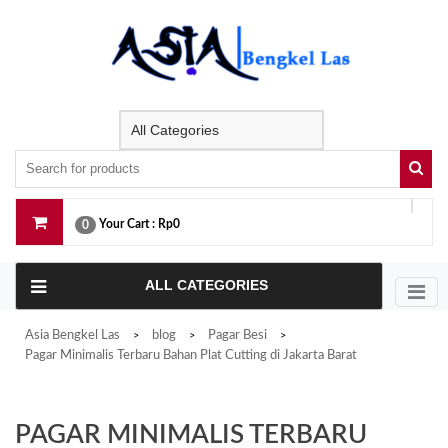
Skip
to
content
Your Cart :
Rp0
0
ALL CATEGORIES
Asia Bengkel Las
blog
Pagar Besi
>
>
>
Pagar Minimalis Terbaru Bahan Plat Cutting di Jakarta Barat
PAGAR MINIMALIS TERBARU