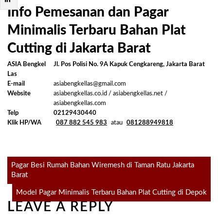
Info Pemesanan dan Pagar
Minimalis Terbaru Bahan Plat
Cutting di Jakarta Barat
ASIA Bengkel
Jl. Pos Polisi No. 9A Kapuk Cengkareng, Jakarta Barat
Las
E-mail
asiabengkellas@gmail.com
Website
asiabengkellas.co.id / asiabengkellas.net /
asiabengkellas.com
Telp
02129430440
Klik HP/WA
087 882 545 983
atau
081288949818
Post
Pagar Besi Rumah Bahan Wiremesh di Taman Ratu Jakarta
Barat
navigation
Model Pagar Minimalis Terbaru Bahan Plat Cutting di Depok
LEAVE A REPLY