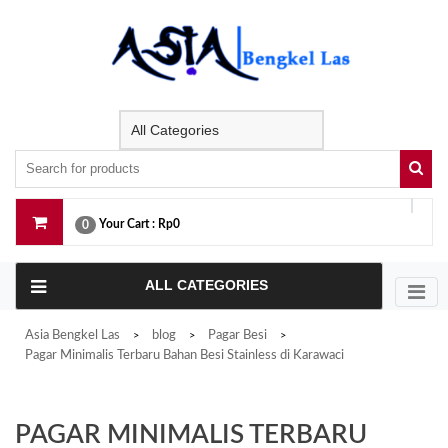
Skip
to
content
Your Cart :
Rp0
0
ALL CATEGORIES
Asia Bengkel Las
blog
Pagar Besi
>
>
>
Pagar Minimalis Terbaru Bahan Besi Stainless di Karawaci
PAGAR MINIMALIS TERBARU