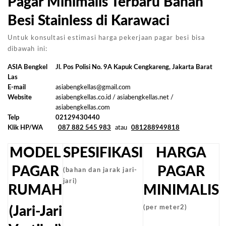
Pagar Minimalis Terbaru Bahan
Besi Stainless di Karawaci
Untuk konsultasi estimasi harga pekerjaan pagar besi bisa
dibawah ini:
ASIA Bengkel
Jl. Pos Polisi No. 9A Kapuk Cengkareng, Jakarta Barat
Las
E-mail
asiabengkellas@gmail.com
Website
asiabengkellas.co.id / asiabengkellas.net /
asiabengkellas.com
Telp
02129430440
Klik HP/WA
087 882 545 983
atau
081288949818
MODEL
SPESIFIKASI
HARGA
PAGAR
PAGAR
(bahan dan jarak jari-
jari)
RUMAH
MINIMALIS
(Jari-Jari
(per meter2)