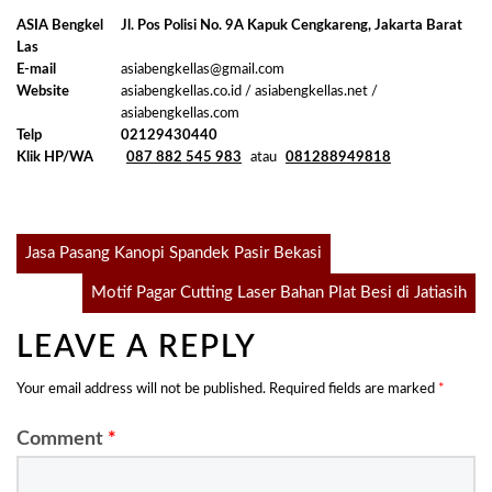
ASIA Bengkel
Jl. Pos Polisi No. 9A Kapuk Cengkareng, Jakarta Barat
Las
E-mail
asiabengkellas@gmail.com
Website
asiabengkellas.co.id / asiabengkellas.net /
asiabengkellas.com
Telp
02129430440
Klik HP/WA
087 882 545 983
atau
081288949818
Post
Jasa Pasang Kanopi Spandek Pasir Bekasi
Motif Pagar Cutting Laser Bahan Plat Besi di Jatiasih
navigation
LEAVE A REPLY
Your email address will not be published.
Required fields are marked
*
Comment
*