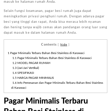
masuk ke halaman rumah Anda.
Selain fungsi keamanan, pagar besi rumah juga dapat
meningkatkan privasi penghuni rumah. Dengan adanya pagar
besi yang tinggi dan rapat, Anda bisa merasa lebih nyaman
dan hening tanpa wajib cemas akan pandangan orang luar yang
dapat masuk ke dalam halaman rumah Anda.
Contents
[
hide
]
1
Pagar Minimalis Terbaru Bahan Besi Stainless di Karawaci
1.1
Pagar Minimalis Terbaru Bahan Besi Stainless di Karawaci
1.2
MODEL PAGAR RUMAH
1.3
(Jari-Jari Vertikal)
1.4
SPESIFIKASI
1.5
HARGA PAGAR MINIMALIS
1.6
Info Pemesanan dan Pagar Minimalis Terbaru Bahan Besi Stainless
di Karawaci
Pagar Minimalis Terbaru