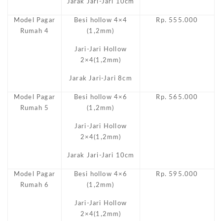
Jarak Jari-Jari 10cm
Model Pagar
Besi hollow 4×4
Rp. 555.000
Rumah 4
(1,2mm)
Jari-Jari Hollow
2×4(1,2mm)
Jarak Jari-Jari 8cm
Model Pagar
Besi hollow 4×6
Rp. 565.000
Rumah 5
(1,2mm)
Jari-Jari Hollow
2×4(1,2mm)
Jarak Jari-Jari 10cm
Model Pagar
Besi hollow 4×6
Rp. 595.000
Rumah 6
(1,2mm)
Jari-Jari Hollow
2×4(1,2mm)