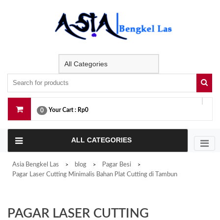
Skip
to
content
Your Cart :
Rp0
0
ALL CATEGORIES
Asia Bengkel Las
blog
Pagar Besi
>
>
>
Pagar Laser Cutting Minimalis Bahan Plat Cutting di Tambun
PAGAR LASER CUTTING