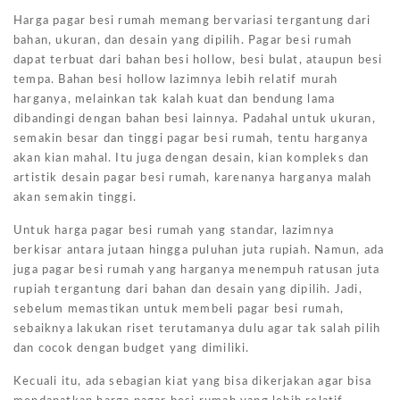
Harga pagar besi rumah memang bervariasi tergantung dari
bahan, ukuran, dan desain yang dipilih. Pagar besi rumah
dapat terbuat dari bahan besi hollow, besi bulat, ataupun besi
tempa. Bahan besi hollow lazimnya lebih relatif murah
harganya, melainkan tak kalah kuat dan bendung lama
dibandingi dengan bahan besi lainnya. Padahal untuk ukuran,
semakin besar dan tinggi pagar besi rumah, tentu harganya
akan kian mahal. Itu juga dengan desain, kian kompleks dan
artistik desain pagar besi rumah, karenanya harganya malah
akan semakin tinggi.
Untuk harga pagar besi rumah yang standar, lazimnya
berkisar antara jutaan hingga puluhan juta rupiah. Namun, ada
juga pagar besi rumah yang harganya menempuh ratusan juta
rupiah tergantung dari bahan dan desain yang dipilih. Jadi,
sebelum memastikan untuk membeli pagar besi rumah,
sebaiknya lakukan riset terutamanya dulu agar tak salah pilih
dan cocok dengan budget yang dimiliki.
Kecuali itu, ada sebagian kiat yang bisa dikerjakan agar bisa