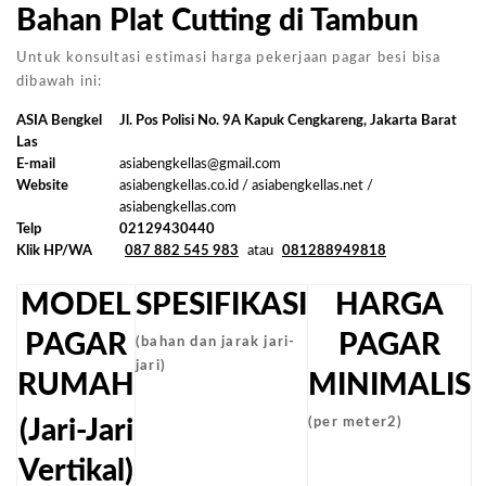
Bahan Plat Cutting di Tambun
Untuk konsultasi estimasi harga pekerjaan pagar besi bisa
dibawah ini:
ASIA Bengkel
Jl. Pos Polisi No. 9A Kapuk Cengkareng, Jakarta Barat
Las
E-mail
asiabengkellas@gmail.com
Website
asiabengkellas.co.id / asiabengkellas.net /
asiabengkellas.com
Telp
02129430440
Klik HP/WA
087 882 545 983
atau
081288949818
MODEL
SPESIFIKASI
HARGA
PAGAR
PAGAR
(bahan dan jarak jari-
jari)
RUMAH
MINIMALIS
(Jari-Jari
(per meter2)
Vertikal)