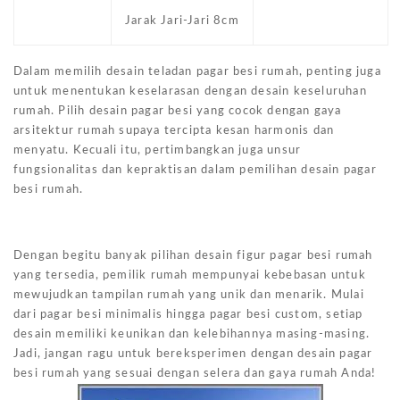
Jarak Jari-Jari 8cm
Dalam memilih desain teladan pagar besi rumah, penting juga
untuk menentukan keselarasan dengan desain keseluruhan
rumah. Pilih desain pagar besi yang cocok dengan gaya
arsitektur rumah supaya tercipta kesan harmonis dan
menyatu. Kecuali itu, pertimbangkan juga unsur
fungsionalitas dan kepraktisan dalam pemilihan desain pagar
besi rumah.
Dengan begitu banyak pilihan desain figur pagar besi rumah
yang tersedia, pemilik rumah mempunyai kebebasan untuk
mewujudkan tampilan rumah yang unik dan menarik. Mulai
dari pagar besi minimalis hingga pagar besi custom, setiap
desain memiliki keunikan dan kelebihannya masing-masing.
Jadi, jangan ragu untuk bereksperimen dengan desain pagar
besi rumah yang sesuai dengan selera dan gaya rumah Anda!