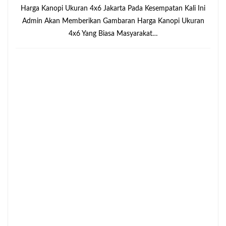
Harga Kanopi Ukuran 4x6 Jakarta Pada Kesempatan Kali Ini
Admin Akan Memberikan Gambaran Harga Kanopi Ukuran
4x6 Yang Biasa Masyarakat…