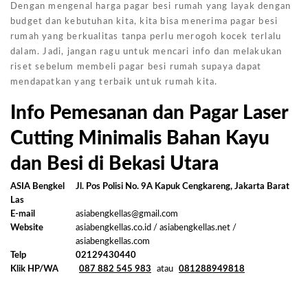
Dengan mengenal harga pagar besi rumah yang layak dengan
budget dan kebutuhan kita, kita bisa menerima pagar besi
rumah yang berkualitas tanpa perlu merogoh kocek terlalu
dalam. Jadi, jangan ragu untuk mencari info dan melakukan
riset sebelum membeli pagar besi rumah supaya dapat
mendapatkan yang terbaik untuk rumah kita.
Info Pemesanan dan Pagar Laser
Cutting Minimalis Bahan Kayu
dan Besi di Bekasi Utara
ASIA Bengkel
Jl. Pos Polisi No. 9A Kapuk Cengkareng, Jakarta Barat
Las
E-mail
asiabengkellas@gmail.com
Website
asiabengkellas.co.id / asiabengkellas.net /
asiabengkellas.com
Telp
02129430440
Klik HP/WA
087 882 545 983
atau
081288949818