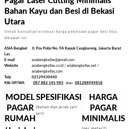
Pagar Laser Cutting Minimalis
Bahan Kayu dan Besi di Bekasi
Utara
Untuk konsultasi estimasi harga pekerjaan pagar besi bisa
dibawah ini:
ASIA Bengkel
Jl. Pos Polisi No. 9A Kapuk Cengkareng, Jakarta Barat
Las
E-mail
asiabengkellas@gmail.com
Website
asiabengkellas.co.id / asiabengkellas.net /
asiabengkellas.com
Telp
02129430440
Klik HP/WA
087 882 545 983
atau
081288949818
MODEL
SPESIFIKASI
HARGA
PAGAR
PAGAR
(bahan dan jarak jari-
jari)
RUMAH
MINIMALIS
(per meter2)