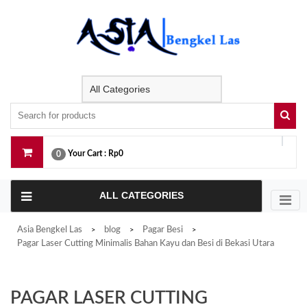
Skip
to
content
Your Cart :
Rp0
0
ALL CATEGORIES
Asia Bengkel Las
blog
Pagar Besi
>
>
>
Pagar Laser Cutting Minimalis Bahan Kayu dan Besi di Bekasi Utara
PAGAR LASER CUTTING