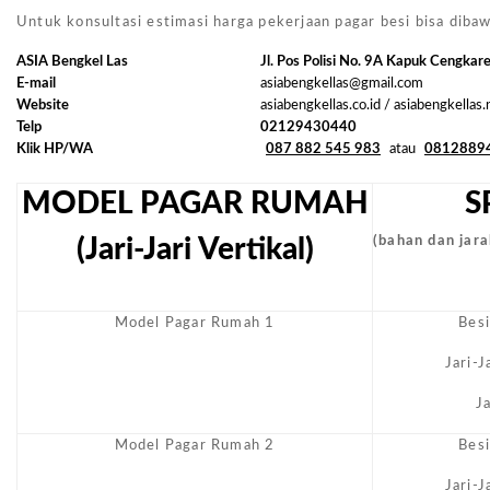
Untuk konsultasi estimasi harga pekerjaan pagar besi bisa dibaw
ASIA Bengkel Las
Jl. Pos Polisi No. 9A Kapuk Cengkar
E-mail
asiabengkellas@gmail.com
Website
asiabengkellas.co.id / asiabengkellas
Telp
02129430440
Klik HP/WA
087 882 545 983
atau
0812889
MODEL PAGAR RUMAH
S
(Jari-Jari Vertikal)
(bahan dan jarak
Model Pagar Rumah 1
Bes
Jari-
J
Model Pagar Rumah 2
Bes
Jari-