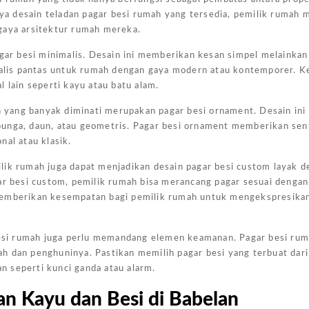
 desain teladan pagar besi rumah yang tersedia, pemilik rumah m
Harga
gaya arsitektur rumah mereka.
Kanopi
Ukuran
agar besi minimalis. Desain ini memberikan kesan simpel melainkan
malis pantas untuk rumah dengan gaya modern atau kontemporer. Kec
4x6
 lain seperti kayu atau batu alam.
Jakarta
Pada
ain yang banyak diminati merupakan pagar besi ornament. Desain i
Kesempa
f bunga, daun, atau geometris. Pagar besi ornament memberikan sen
Kali Ini
nal atau klasik.
Admin
lik rumah juga dapat menjadikan desain pagar besi custom layak d
Akan
 besi custom, pemilik rumah bisa merancang pagar sesuai dengan
Memberi
memberikan kesempatan bagi pemilik rumah untuk mengekspresikan
Gambar
Harga
 besi rumah juga perlu memandang elemen keamanan. Pagar besi ru
Kanopi
h dan penghuninya. Pastikan memilih pagar besi yang terbuat dari
Ukuran
 seperti kunci ganda atau alarm.
4x6
an Kayu dan Besi di Babelan
Yang