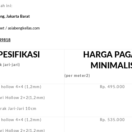
Biasa
ah ini:
Masyara
eng, Jakarta Barat
.net / asiabengkellas.com
49818
PESIFIKASI
HARGA PAG
MINIMALI
 jari-jari)
(per meter2)
i hollow 4×4 (1,2mm)
Rp. 495.000
Jari Hollow 2×2(1,2mm)
arak Jari-Jari 10cm
i hollow 4×4 (1,2mm)
Rp. 535.000
Jari Hollow 2×2(1,2mm)