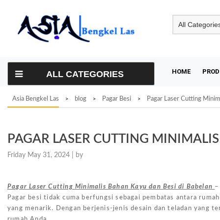
Skip
to
content
HOME
PROD
ALL CATEGORIES
Asia Bengkel Las
blog
Pagar Besi
Pagar Laser Cutting Minim
>
>
>
PAGAR LASER CUTTING MINIMALIS
Friday May 31, 2024 |
by
Pagar Laser Cutting Minimalis Bahan Kayu dan Besi di Babelan
–
Pagar besi tidak cuma berfungsi sebagai pembatas antara ruma
yang menarik. Dengan berjenis-jenis desain dan teladan yang te
rumah Anda.