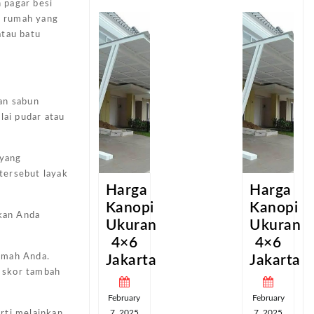
 pagar besi
i rumah yang
atau batu
an sabun
lai pudar atau
 yang
 tersebut layak
a
Harga
Harga
pi
Kanopi
Kanopi
kan Anda
an
Ukuran
Ukuran
4×6
4×6
rumah Anda.
ta
Jakarta
Jakarta
n skor tambah
February
February
7, 2025
7, 2025
rti melainkan