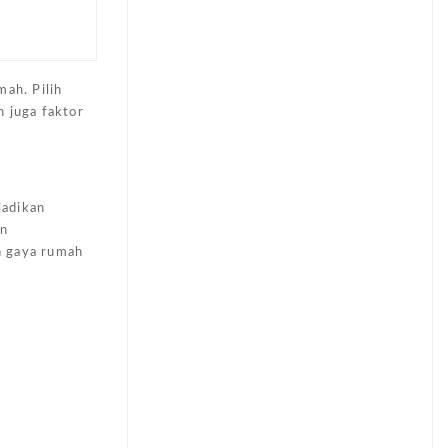
ah. Pilih
n juga faktor
jadikan
an
n gaya rumah