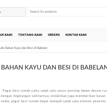
UK KAMI
TENTANG KAMI
ORDERS
KONTAK KAMI
alis Bahan Kayu dan Besi di Babelan
 BAHAN KAYU DAN BESI DI BABELA
Sal
 Pagar besi rumah yaitu salah satu unsur penting dalam desain r
h dengan lingkungan sekitarnya, melainkan juga memberikan kesan
rsedia, pagar besi rumah dapat menjadi salah satu elemen penentu