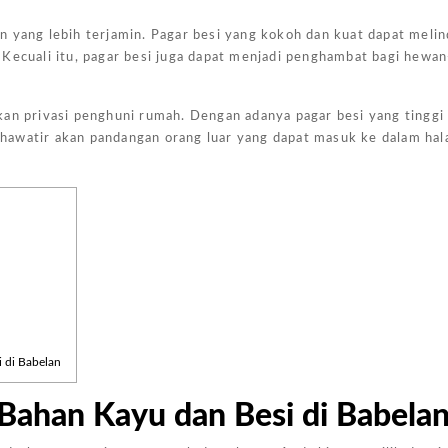
n yang lebih terjamin. Pagar besi yang kokoh dan kuat dapat meli
Kecuali itu, pagar besi juga dapat menjadi penghambat bagi hewan
an privasi penghuni rumah. Dengan adanya pagar besi yang tinggi 
hawatir akan pandangan orang luar yang dapat masuk ke dalam ha
Harga Pasang Plafon Kamar Tidur Minimalis
Harga Daun Jendela Aluminium Alexindo
Harga Pintu Aluminium Double
Rp
152000
Rp
2000000
Rp
4100000
Rp
Add to
Add to
Add to
Add
cart
cart
cart
cart
 di Babelan
 Bahan Kayu dan Besi di Babela