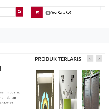
Your Cart :
Rp0
0
‹
›
PRODUK TERLARIS
N
e
umah modern.
 keindahan
 estetika