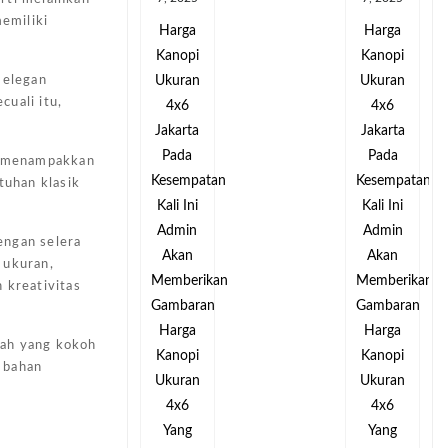
emiliki
Harga
Harga
Kanopi
Kanopi
Ukuran
Ukuran
 elegan
uali itu,
4x6
4x6
Jakarta
Jakarta
Pada
Pada
ni menampakkan
tan
Kesempatan
Kesempatan
tuhan klasik
Kali Ini
Kali Ini
Admin
Admin
engan selera
Akan
Akan
 ukuran,
kan
Memberikan
Memberikan
 kreativitas
an
Gambaran
Gambaran
Harga
Harga
mah yang kokoh
Kanopi
Kanopi
 bahan
Ukuran
Ukuran
4x6
4x6
Yang
Yang