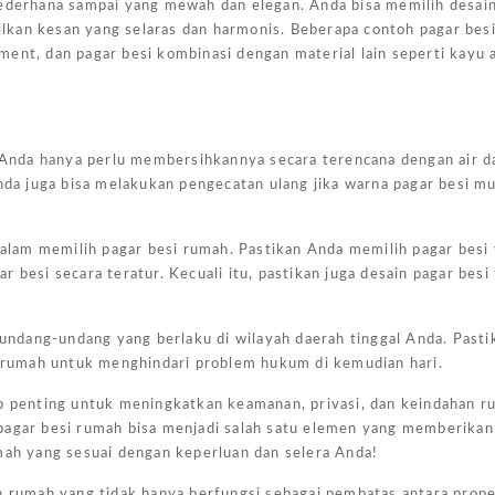
sederhana sampai yang mewah dan elegan. Anda bisa memilih desain
lkan kesan yang selaras dan harmonis. Beberapa contoh pagar bes
nament, dan pagar besi kombinasi dengan material lain seperti kayu 
g. Anda hanya perlu membersihkannya secara terencana dengan air d
nda juga bisa melakukan pengecatan ulang jika warna pagar besi mu
 dalam memilih pagar besi rumah. Pastikan Anda memilih pagar besi
 besi secara teratur. Kecuali itu, pastikan juga desain pagar besi
Harg
Kano
ndang-undang yang berlaku di wilayah daerah tinggal Anda. Pasti
Ukur
rumah untuk menghindari problem hukum di kemudian hari.
4×6
up penting untuk meningkatkan keamanan, privasi, dan keindahan 
Jakar
 pagar besi rumah bisa menjadi salah satu elemen yang memberika
mah yang sesuai dengan keperluan dan selera Anda!
February
7, 2025
in rumah yang tidak hanya berfungsi sebagai pembatas antara prope