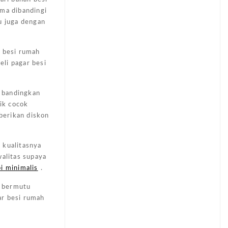
ama dibandingi
u juga dengan
r besi rumah
li pagar besi
, bandingkan
ik cocok
berikan diskon
 kualitasnya
walitas supaya
i minimalis
.
g bermutu
ar besi rumah