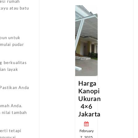
besi rumah
kayu atau batu
abun untuk
 mulai pudar
g berkualitas
ian layak
a
Harga
Harga
 Pastikan Anda
pi
Kanopi
Kanopi
an
Ukuran
Ukuran
4×6
4×6
rumah Anda.
 nilai tambah
ta
Jakarta
Jakarta
February
February
rti tetapi
7, 2025
7, 2025
empunyai