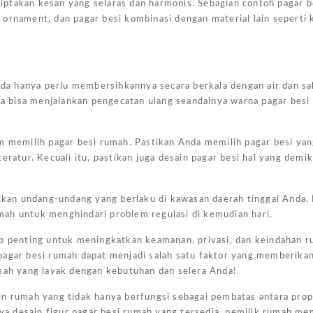
iptakan kesan yang selaras dan harmonis. Sebagian contoh pagar 
si ornament, dan pagar besi kombinasi dengan material lain seperti 
Anda hanya perlu membersihkannya secara berkala dengan air dan s
uga bisa menjalankan pengecatan ulang seandainya warna pagar besi
m memilih pagar besi rumah. Pastikan Anda memilih pagar besi yan
ratur. Kecuali itu, pastikan juga desain pagar besi hal yang demik
Harg
kan undang-undang yang berlaku di kawasan daerah tinggal Anda.
Kano
ah untuk menghindari problem regulasi di kemudian hari.
Ukur
4×6
up penting untuk meningkatkan keamanan, privasi, dan keindahan 
pagar besi rumah dapat menjadi salah satu faktor yang memberikan
Jakar
umah yang layak dengan kebutuhan dan selera Anda!
February
in rumah yang tidak hanya berfungsi sebagai pembatas antara prope
7, 2025
a desain figur pagar besi rumah yang tersedia, pemilik rumah m