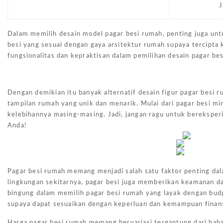
J
Dalam memilih desain model pagar besi rumah, penting juga unt
besi yang sesuai dengan gaya arsitektur rumah supaya tercipta
fungsionalitas dan kepraktisan dalam pemilihan desain pagar be
Dengan demikian itu banyak alternatif desain figur pagar besi
tampilan rumah yang unik dan menarik. Mulai dari pagar besi min
kelebihannya masing-masing. Jadi, jangan ragu untuk berekspe
Anda!
Pagar besi rumah memang menjadi salah satu faktor penting dal
lingkungan sekitarnya, pagar besi juga memberikan keamanan dan
bingung dalam memilih pagar besi rumah yang layak dengan bud
supaya dapat sesuaikan dengan keperluan dan kemampuan finansi
Harga pagar besi rumah memang bervariasi tergantung dari bahan,