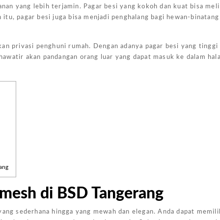
an yang lebih terjamin. Pagar besi yang kokoh dan kuat bisa mel
n itu, pagar besi juga bisa menjadi penghalang bagi hewan-binatang 
an privasi penghuni rumah. Dengan adanya pagar besi yang tinggi 
hawatir akan pandangan orang luar yang dapat masuk ke dalam ha
Harga Pasang Plafon Kamar Tidur Minimalis
Harga Daun Jendela Aluminium Alexindo
Harga Pintu Aluminium Double
Rp
152000
Rp
2000000
Rp
4100000
Rp
Add to
Add to
Add to
Add
cart
cart
cart
cart
ang
mesh di BSD Tangerang
 yang sederhana hingga yang mewah dan elegan. Anda dapat memili