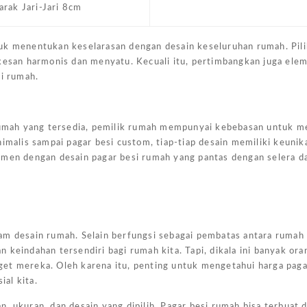
arak Jari-Jari 8cm
uk menentukan keselarasan dengan desain keseluruhan rumah. Pili
 kesan harmonis dan menyatu. Kecuali itu, pertimbangkan juga ele
si rumah.
 rumah yang tersedia, pemilik rumah mempunyai kebebasan untuk m
imalis sampai pagar besi custom, tiap-tiap desain memiliki keunik
rimen dengan desain pagar besi rumah yang pantas dengan selera 
am desain rumah. Selain berfungsi sebagai pembatas antara rumah
 keindahan tersendiri bagi rumah kita. Tapi, dikala ini banyak ora
get mereka. Oleh karena itu, penting untuk mengetahui harga paga
al kita.
 ukuran, dan desain yang dipilih. Pagar besi rumah bisa terbuat d