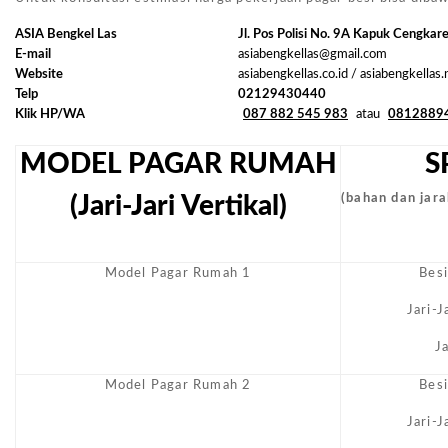
ASIA Bengkel Las
Jl. Pos Polisi No. 9A Kapuk Cengkar
E-mail
asiabengkellas@gmail.com
Website
asiabengkellas.co.id / asiabengkellas
Telp
02129430440
Klik HP/WA
087 882 545 983
atau
0812889
MODEL PAGAR RUMAH
S
(Jari-Jari Vertikal)
(bahan dan jarak
Model Pagar Rumah 1
Bes
Jari-
J
Model Pagar Rumah 2
Bes
Jari-