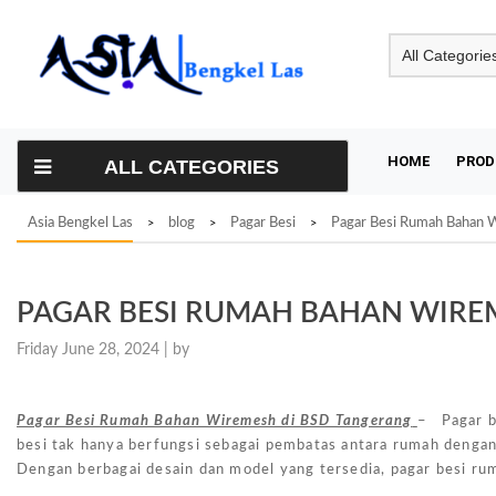
Skip
to
content
HOME
PROD
ALL CATEGORIES
Asia Bengkel Las
blog
Pagar Besi
Pagar Besi Rumah Bahan 
>
>
>
PAGAR BESI RUMAH BAHAN WIRE
Friday June 28, 2024 |
by
Pagar Besi Rumah Bahan Wiremesh di BSD Tangerang
– Pagar be
besi tak hanya berfungsi sebagai pembatas antara rumah dengan
Dengan berbagai desain dan model yang tersedia, pagar besi ru