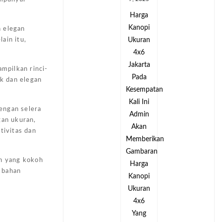
Harga
Harga
Kanopi
Kanopi
n elegan
Ukuran
Ukuran
ain itu,
4x6
4x6
Jakarta
Jakarta
ampilkan rinci-
Pada
Pada
ik dan elegan
tan
Kesempatan
Kesempatan
Kali Ini
Kali Ini
engan selera
Admin
Admin
gan ukuran,
Akan
Akan
tivitas dan
kan
Memberikan
Memberikan
an
Gambaran
Gambaran
ah yang kokoh
Harga
Harga
 bahan
Kanopi
Kanopi
Ukuran
Ukuran
4x6
4x6
Yang
Yang