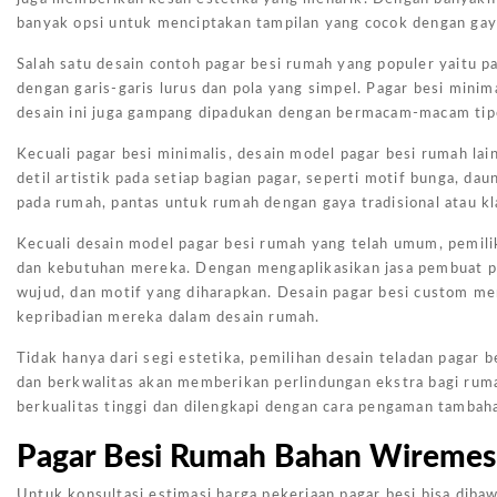
banyak opsi untuk menciptakan tampilan yang cocok dengan gay
Salah satu desain contoh pagar besi rumah yang populer yaitu 
dengan garis-garis lurus dan pola yang simpel. Pagar besi mini
desain ini juga gampang dipadukan dengan bermacam-macam tipe 
Kecuali pagar besi minimalis, desain model pagar besi rumah lai
detil artistik pada setiap bagian pagar, seperti motif bunga, d
pada rumah, pantas untuk rumah dengan gaya tradisional atau kl
Kecuali desain model pagar besi rumah yang telah umum, pemili
dan kebutuhan mereka. Dengan mengaplikasikan jasa pembuat pa
wujud, dan motif yang diharapkan. Desain pagar besi custom m
kepribadian mereka dalam desain rumah.
Tidak hanya dari segi estetika, pemilihan desain teladan pagar
dan berkwalitas akan memberikan perlindungan ekstra bagi ruma
berkualitas tinggi dan dilengkapi dengan cara pengaman tambaha
Pagar Besi Rumah Bahan Wiremes
Untuk konsultasi estimasi harga pekerjaan pagar besi bisa dibaw