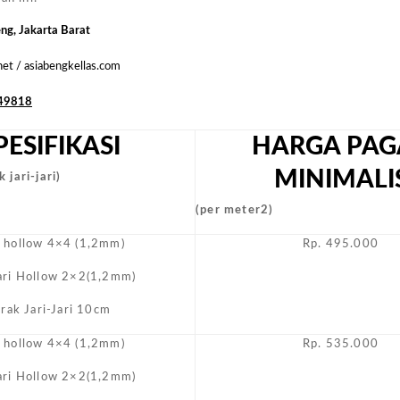
Biasa
Masyara
eng, Jakarta Barat
.net / asiabengkellas.com
49818
PESIFIKASI
HARGA PAG
MINIMALI
 jari-jari)
(per meter2)
i hollow 4×4 (1,2mm)
Rp. 495.000
Jari Hollow 2×2(1,2mm)
arak Jari-Jari 10cm
i hollow 4×4 (1,2mm)
Rp. 535.000
Jari Hollow 2×2(1,2mm)