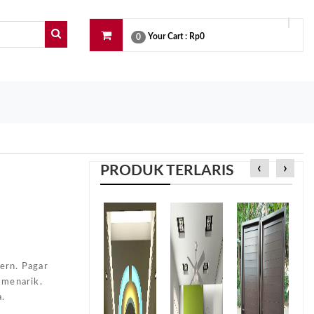
Your Cart :
Rp0
0
‹
›
PRODUK TERLARIS
e
ern. Pagar
 menarik.
a.