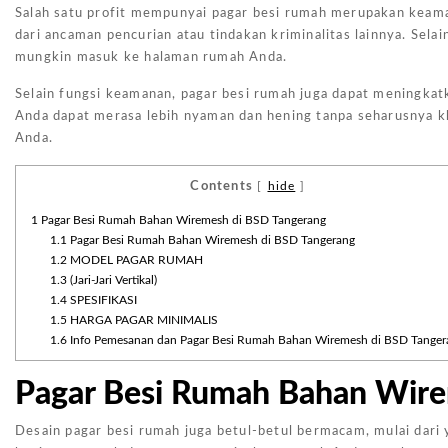
Salah satu profit mempunyai pagar besi rumah merupakan keaman
dari ancaman pencurian atau tindakan kriminalitas lainnya. Selai
mungkin masuk ke halaman rumah Anda.
Selain fungsi keamanan, pagar besi rumah juga dapat meningkatk
Anda dapat merasa lebih nyaman dan hening tanpa seharusnya k
Anda.
Contents
[
hide
]
1
Pagar Besi Rumah Bahan Wiremesh di BSD Tangerang
1.1
Pagar Besi Rumah Bahan Wiremesh di BSD Tangerang
1.2
MODEL PAGAR RUMAH
1.3
(Jari-Jari Vertikal)
1.4
SPESIFIKASI
1.5
HARGA PAGAR MINIMALIS
1.6
Info Pemesanan dan Pagar Besi Rumah Bahan Wiremesh di BSD Tanger
Pagar Besi Rumah Bahan Wire
Desain pagar besi rumah juga betul-betul bermacam, mulai dari