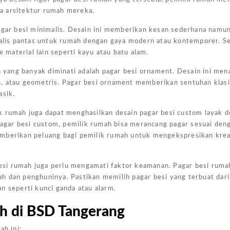
a arsitektur rumah mereka.
Harga
Kanopi
pagar besi minimalis. Desain ini memberikan kesan sederhana namu
Ukuran
malis pantas untuk rumah dengan gaya modern atau kontemporer. Sel
material lain seperti kayu atau batu alam.
4x6
Jakarta
n yang banyak diminati adalah pagar besi ornament. Desain ini men
Pada
aun, atau geometris. Pagar besi ornament memberikan sentuhan klas
Kesempa
asik.
Kali Ini
k rumah juga dapat menghasilkan desain pagar besi custom layak d
Admin
gar besi custom, pemilik rumah bisa merancang pagar sesuai den
Akan
emberikan peluang bagi pemilik rumah untuk mengekspresikan krea
Memberi
Gambar
 besi rumah juga perlu mengamati faktor keamanan. Pagar besi rum
Harga
h dan penghuninya. Pastikan memilih pagar besi yang terbuat dari
Kanopi
n seperti kunci ganda atau alarm.
Ukuran
h di BSD Tangerang
4x6
Yang
ah ini: