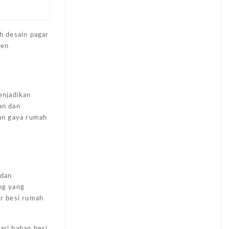
h desain pagar
men
enjadikan
an dan
dan gaya rumah
 dan
ng yang
r besi rumah
ari bahan besi