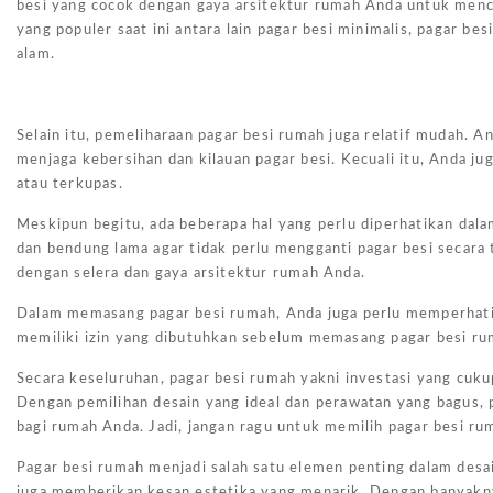
besi yang cocok dengan gaya arsitektur rumah Anda untuk menc
yang populer saat ini antara lain pagar besi minimalis, pagar be
alam.
Selain itu, pemeliharaan pagar besi rumah juga relatif mudah. 
menjaga kebersihan dan kilauan pagar besi. Kecuali itu, Anda j
atau terkupas.
Meskipun begitu, ada beberapa hal yang perlu diperhatikan dala
dan bendung lama agar tidak perlu mengganti pagar besi secara te
dengan selera dan gaya arsitektur rumah Anda.
Dalam memasang pagar besi rumah, Anda juga perlu memperhati
memiliki izin yang dibutuhkan sebelum memasang pagar besi rum
Secara keseluruhan, pagar besi rumah yakni investasi yang cuk
Dengan pemilihan desain yang ideal dan perawatan yang bagus, 
bagi rumah Anda. Jadi, jangan ragu untuk memilih pagar besi r
Pagar besi rumah menjadi salah satu elemen penting dalam desa
juga memberikan kesan estetika yang menarik. Dengan banyakny