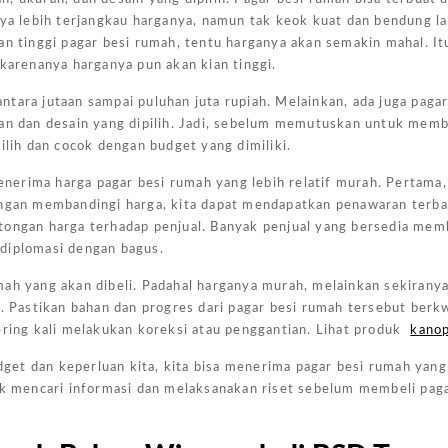
nya lebih terjangkau harganya, namun tak keok kuat dan bendung l
an tinggi pagar besi rumah, tentu harganya akan semakin mahal. It
 karenanya harganya pun akan kian tinggi.
tara jutaan sampai puluhan juta rupiah. Melainkan, ada juga paga
han dan desain yang dipilih. Jadi, sebelum memutuskan untuk membe
ilih dan cocok dengan budget yang dimiliki.
menerima harga pagar besi rumah yang lebih relatif murah. Pertama
engan membandingi harga, kita dapat mendapatkan penawaran terba
tongan harga terhadap penjual. Banyak penjual yang bersedia mem
 diplomasi dengan bagus.
ah yang akan dibeli. Padahal harganya murah, melainkan sekiranya
n. Pastikan bahan dan progres dari pagar besi rumah tersebut berk
ering kali melakukan koreksi atau penggantian. Lihat produk
kanop
get dan keperluan kita, kita bisa menerima pagar besi rumah yan
tuk mencari informasi dan melaksanakan riset sebelum membeli pag