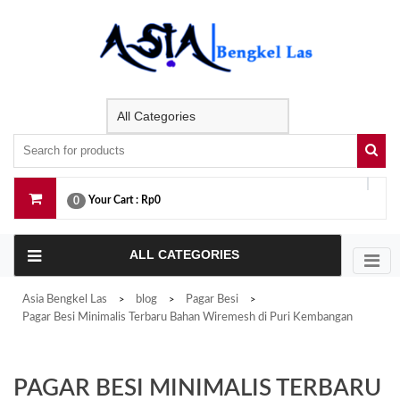
Skip
to
content
Your Cart :
Rp0
0
ALL CATEGORIES
Asia Bengkel Las
blog
Pagar Besi
>
>
>
Pagar Besi Minimalis Terbaru Bahan Wiremesh di Puri Kembangan
PAGAR BESI MINIMALIS TERBARU