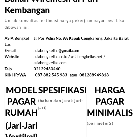
Kembangan
Untuk konsultasi estimasi harga pekerjaan pagar besi bisa
dibawah ini:
ASIA Bengkel
Jl. Pos Polisi No. 9A Kapuk Cengkareng, Jakarta Barat
Las
E-mail
asiabengkellas@gmail.com
Website
asiabengkellas.co.id / asiabengkellas.net /
asiabengkellas.com
Telp
02129430440
Klik HP/WA
087 882 545 983
atau
081288949818
MODEL
SPESIFIKASI
HARGA
PAGAR
PAGAR
(bahan dan jarak jari-
jari)
RUMAH
MINIMALIS
(Jari-Jari
(per meter2)