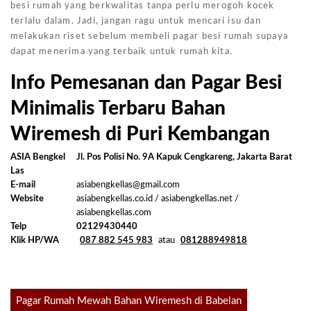
besi rumah yang berkwalitas tanpa perlu merogoh kocek
terlalu dalam. Jadi, jangan ragu untuk mencari isu dan
melakukan riset sebelum membeli pagar besi rumah supaya
dapat menerima yang terbaik untuk rumah kita.
Info Pemesanan dan Pagar Besi
Minimalis Terbaru Bahan
Wiremesh di Puri Kembangan
ASIA Bengkel
Jl. Pos Polisi No. 9A Kapuk Cengkareng, Jakarta Barat
Las
E-mail
asiabengkellas@gmail.com
Website
asiabengkellas.co.id / asiabengkellas.net /
asiabengkellas.com
Telp
02129430440
Klik HP/WA
087 882 545 983
atau
081288949818
Post
Pagar Rumah Mewah Bahan Wiremesh di Babelan