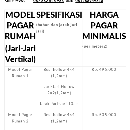
Klik HP/WA
087 882 545 983
atau
081288949818
MODEL
SPESIFIKASI
HARGA
PAGAR
PAGAR
(bahan dan jarak jari-
jari)
RUMAH
MINIMALIS
(Jari-Jari
(per meter2)
Vertikal)
Model Pagar
Besi hollow 4×4
Rp. 495.000
Rumah 1
(1,2mm)
Jari-Jari Hollow
2×2(1,2mm)
Jarak Jari-Jari 10cm
Model Pagar
Besi hollow 4×4
Rp. 535.000
Rumah 2
(1,2mm)