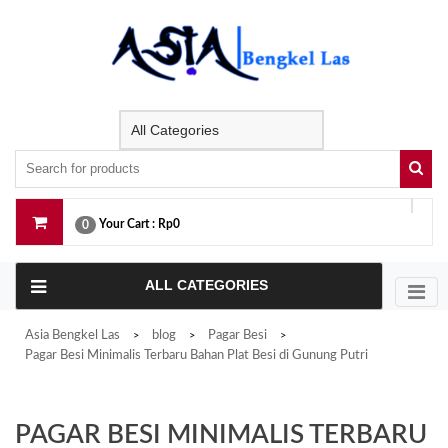
Skip
to
content
Your Cart :
Rp0
0
ALL CATEGORIES
Asia Bengkel Las
blog
Pagar Besi
>
>
>
Pagar Besi Minimalis Terbaru Bahan Plat Besi di Gunung Putri
PAGAR BESI MINIMALIS TERBARU