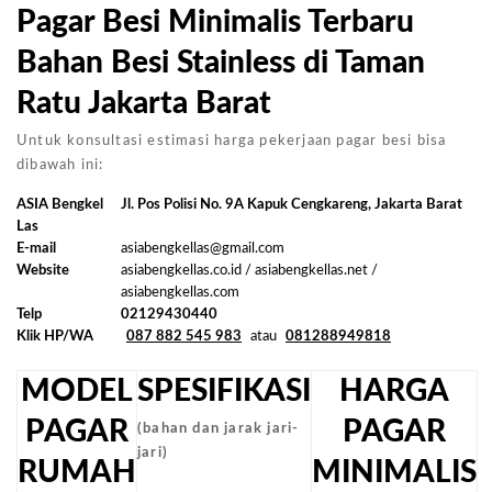
Pagar Besi Minimalis Terbaru
Bahan Besi Stainless di Taman
Ratu Jakarta Barat
Untuk konsultasi estimasi harga pekerjaan pagar besi bisa
dibawah ini:
ASIA Bengkel
Jl. Pos Polisi No. 9A Kapuk Cengkareng, Jakarta Barat
Las
E-mail
asiabengkellas@gmail.com
Website
asiabengkellas.co.id / asiabengkellas.net /
asiabengkellas.com
Telp
02129430440
Klik HP/WA
087 882 545 983
atau
081288949818
MODEL
SPESIFIKASI
HARGA
PAGAR
PAGAR
(bahan dan jarak jari-
jari)
RUMAH
MINIMALIS