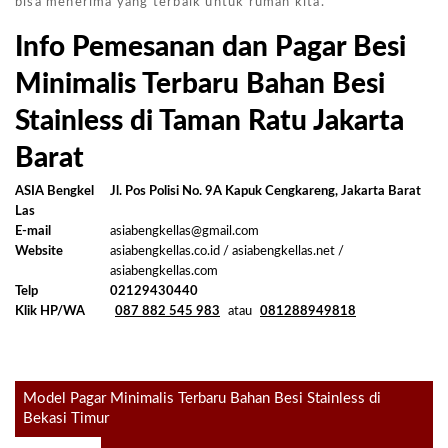
bisa menerima yang terbaik untuk rumah kita.
Info Pemesanan dan Pagar Besi
Minimalis Terbaru Bahan Besi
Stainless di Taman Ratu Jakarta
Barat
ASIA Bengkel
Jl. Pos Polisi No. 9A Kapuk Cengkareng, Jakarta Barat
Las
E-mail
asiabengkellas@gmail.com
Website
asiabengkellas.co.id / asiabengkellas.net /
asiabengkellas.com
Telp
02129430440
Klik HP/WA
087 882 545 983
atau
081288949818
Post
Model Pagar Minimalis Terbaru Bahan Besi Stainless di
Bekasi Timur
navigation