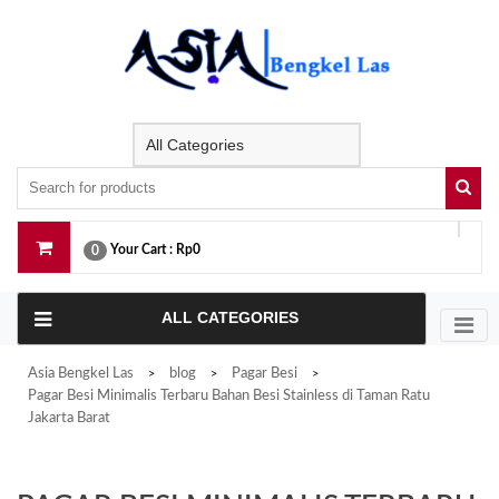
Skip
to
content
Your Cart :
Rp0
0
ALL CATEGORIES
Asia Bengkel Las
blog
Pagar Besi
>
>
>
Pagar Besi Minimalis Terbaru Bahan Besi Stainless di Taman Ratu
Jakarta Barat