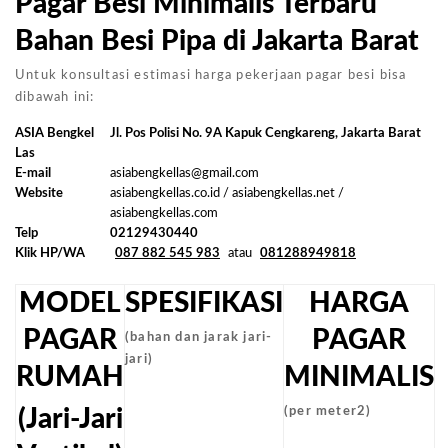
Pagar Besi Minimalis Terbaru
Bahan Besi Pipa di Jakarta Barat
Untuk konsultasi estimasi harga pekerjaan pagar besi bisa
dibawah ini:
ASIA Bengkel
Jl. Pos Polisi No. 9A Kapuk Cengkareng, Jakarta Barat
Las
E-mail
asiabengkellas@gmail.com
Website
asiabengkellas.co.id / asiabengkellas.net /
asiabengkellas.com
Telp
02129430440
Klik HP/WA
087 882 545 983
atau
081288949818
MODEL
SPESIFIKASI
HARGA
PAGAR
PAGAR
(bahan dan jarak jari-
jari)
RUMAH
MINIMALIS
(Jari-Jari
(per meter2)