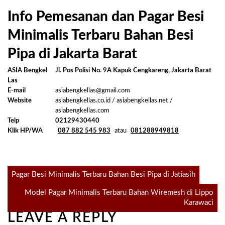
Info Pemesanan dan Pagar Besi
Minimalis Terbaru Bahan Besi
Pipa di Jakarta Barat
ASIA Bengkel
Jl. Pos Polisi No. 9A Kapuk Cengkareng, Jakarta Barat
Las
E-mail
asiabengkellas@gmail.com
Website
asiabengkellas.co.id / asiabengkellas.net /
asiabengkellas.com
Telp
02129430440
Klik HP/WA
087 882 545 983
atau
081288949818
Post
Pagar Besi Minimalis Terbaru Bahan Besi Pipa di Jatiasih
Model Pagar Minimalis Terbaru Bahan Wiremesh di Lippo
navigation
Karawaci
LEAVE A REPLY