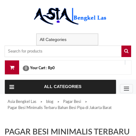
Skip
to
content
Your Cart :
Rp0
0
ALL CATEGORIES
Asia Bengkel Las
blog
Pagar Besi
>
>
>
Pagar Besi Minimalis Terbaru Bahan Besi Pipa di Jakarta Barat
PAGAR BESI MINIMALIS TERBARU