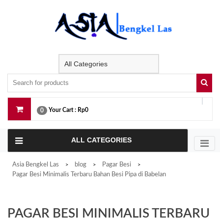
Skip
to
content
Your Cart :
Rp0
0
ALL CATEGORIES
Asia Bengkel Las
blog
Pagar Besi
>
>
>
Pagar Besi Minimalis Terbaru Bahan Besi Pipa di Babelan
PAGAR BESI MINIMALIS TERBARU