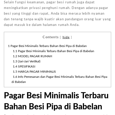
Selain fungsi keamanan, pagar besi rumah juga dapat
meningkatkan privasi penghuni rumah. Dengan adanya pagar
besi yang tinggi dan rapat, Anda bisa merasa lebih nyaman
dan tenang tanpa wajib kuatir akan pandangan orang luar yang
dapat masuk ke dalam halaman rumah Anda.
Contents
[
hide
]
1
Pagar Besi Minimalis Terbaru Bahan Besi Pipa di Babelan
1.1
Pagar Besi Minimalis Terbaru Bahan Besi Pipa di Babelan
1.2
MODEL PAGAR RUMAH
1.3
(Jari-Jari Vertikal)
1.4
SPESIFIKASI
1.5
HARGA PAGAR MINIMALIS
1.6
Info Pemesanan dan Pagar Besi Minimalis Terbaru Bahan Besi Pipa
di Babelan
Pagar Besi Minimalis Terbaru
Bahan Besi Pipa di Babelan