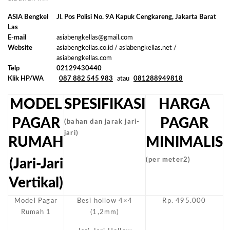
ASIA Bengkel
Jl. Pos Polisi No. 9A Kapuk Cengkareng, Jakarta Barat
Las
E-mail
asiabengkellas@gmail.com
Website
asiabengkellas.co.id / asiabengkellas.net /
asiabengkellas.com
Telp
02129430440
Klik HP/WA
087 882 545 983
atau
081288949818
MODEL
SPESIFIKASI
HARGA
PAGAR
PAGAR
(bahan dan jarak jari-
jari)
RUMAH
MINIMALIS
(Jari-Jari
(per meter2)
Vertikal)
Model Pagar
Besi hollow 4×4
Rp. 495.000
Rumah 1
(1,2mm)