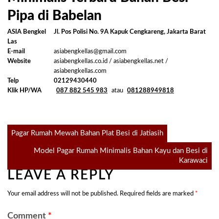
Pipa di Babelan
ASIA Bengkel
Jl. Pos Polisi No. 9A Kapuk Cengkareng, Jakarta Barat
Las
E-mail
asiabengkellas@gmail.com
Website
asiabengkellas.co.id / asiabengkellas.net /
asiabengkellas.com
Telp
02129430440
Klik HP/WA
087 882 545 983
atau
081288949818
Post
Pagar Rumah Mewah Bahan Plat Besi di Jatiasih
Model Pagar Rumah Minimalis Bahan Kayu dan Besi di
navigation
Karawaci
LEAVE A REPLY
Your email address will not be published.
Required fields are marked
*
Comment
*