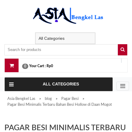
Skip
to
content
Your Cart :
Rp0
0
ALL CATEGORIES
Asia Bengkel Las
blog
Pagar Besi
>
>
>
Pagar Besi Minimalis Terbaru Bahan Besi Hollow di Daan Mogot
PAGAR BESI MINIMALIS TERBARU