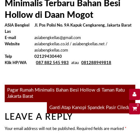
Minimalis Terbaru Bahan Besi
Hollow di Daan Mogot
ASIA Bengkel
Jl. Pos Polisi No. 9A Kapuk Cengkareng, Jakarta Barat
Las
E-mail
asiabengkellas@gmail.com
Website
asiabengkellas.co.id / asiabengkellas.net /
asiabengkellas.com
Telp
02129430440
Klik HP/WA
087 882 545 983
atau
081288949818
Post
Pagar Rumah Minimalis Bahan Besi Hollow di Taman Ratu
Jakarta Barat
navigation
0
Ganti Atap Kanopi Spandek Pasir Ciledug
LEAVE A REPLY
Your email address will not be published.
Required fields are marked
*