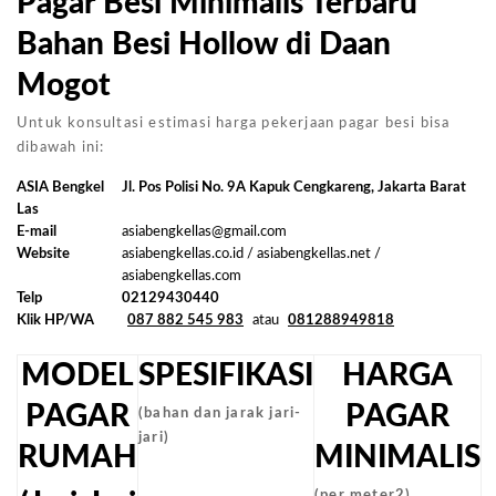
Pagar Besi Minimalis Terbaru
Bahan Besi Hollow di Daan
Mogot
Untuk konsultasi estimasi harga pekerjaan pagar besi bisa
dibawah ini:
ASIA Bengkel
Jl. Pos Polisi No. 9A Kapuk Cengkareng, Jakarta Barat
Las
E-mail
asiabengkellas@gmail.com
Website
asiabengkellas.co.id / asiabengkellas.net /
asiabengkellas.com
Telp
02129430440
Klik HP/WA
087 882 545 983
atau
081288949818
MODEL
SPESIFIKASI
HARGA
PAGAR
PAGAR
(bahan dan jarak jari-
jari)
RUMAH
MINIMALIS
(per meter2)