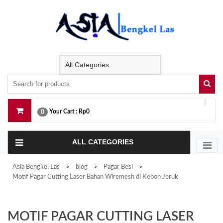
Skip
to
content
Your Cart :
Rp0
0
ALL CATEGORIES
Asia Bengkel Las
blog
Pagar Besi
>
>
>
Motif Pagar Cutting Laser Bahan Wiremesh di Kebon Jeruk
MOTIF PAGAR CUTTING LASER