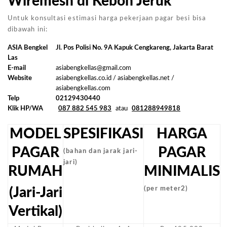
Wiremesh di Kebon Jeruk
Untuk konsultasi estimasi harga pekerjaan pagar besi bisa
dibawah ini:
ASIA Bengkel
Jl. Pos Polisi No. 9A Kapuk Cengkareng, Jakarta Barat
Las
E-mail
asiabengkellas@gmail.com
Website
asiabengkellas.co.id / asiabengkellas.net /
asiabengkellas.com
Telp
02129430440
Klik HP/WA
087 882 545 983
atau
081288949818
MODEL
SPESIFIKASI
HARGA
PAGAR
PAGAR
(bahan dan jarak jari-
jari)
RUMAH
MINIMALIS
(Jari-Jari
(per meter2)
Vertikal)