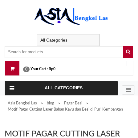
Skip
to
content
Your Cart :
Rp0
0
ALL CATEGORIES
Asia Bengkel Las
blog
Pagar Besi
>
>
>
Motif Pagar Cutting Laser Bahan Kayu dan Besi di Puri Kembangan
MOTIF PAGAR CUTTING LASER