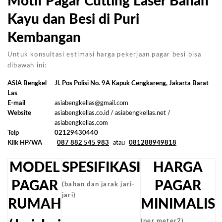
Motif Pagar Cutting Laser Bahan
Kayu dan Besi di Puri
Kembangan
Untuk konsultasi estimasi harga pekerjaan pagar besi bisa
dibawah ini:
ASIA Bengkel
Jl. Pos Polisi No. 9A Kapuk Cengkareng, Jakarta Barat
Las
E-mail
asiabengkellas@gmail.com
Website
asiabengkellas.co.id / asiabengkellas.net /
asiabengkellas.com
Telp
02129430440
Klik HP/WA
087 882 545 983
atau
081288949818
MODEL
SPESIFIKASI
HARGA
PAGAR
PAGAR
(bahan dan jarak jari-
jari)
RUMAH
MINIMALIS
(per meter2)