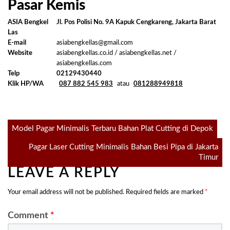
Pasar Kemis
ASIA Bengkel
Jl. Pos Polisi No. 9A Kapuk Cengkareng, Jakarta Barat
Las
E-mail
asiabengkellas@gmail.com
Website
asiabengkellas.co.id / asiabengkellas.net /
asiabengkellas.com
Telp
02129430440
Klik HP/WA
087 882 545 983
atau
081288949818
Post
Model Pagar Minimalis Terbaru Bahan Plat Cutting di Depok
Pagar Laser Cutting Minimalis Bahan Besi Pipa di Jakarta
navigation
Timur
LEAVE A REPLY
Your email address will not be published.
Required fields are marked
*
Comment
*