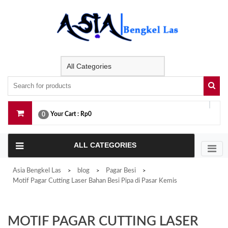
Skip
to
content
Your Cart :
Rp0
0
ALL CATEGORIES
Asia Bengkel Las
blog
Pagar Besi
>
>
>
Motif Pagar Cutting Laser Bahan Besi Pipa di Pasar Kemis
MOTIF PAGAR CUTTING LASER