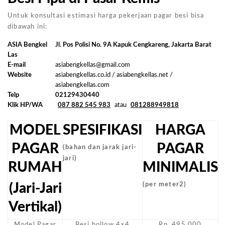
Untuk konsultasi estimasi harga pekerjaan pagar besi bisa
dibawah ini:
ASIA Bengkel
Jl. Pos Polisi No. 9A Kapuk Cengkareng, Jakarta Barat
Las
E-mail
asiabengkellas@gmail.com
Website
asiabengkellas.co.id / asiabengkellas.net /
asiabengkellas.com
Telp
02129430440
Klik HP/WA
087 882 545 983
atau
081288949818
MODEL
SPESIFIKASI
HARGA
PAGAR
PAGAR
(bahan dan jarak jari-
jari)
RUMAH
MINIMALIS
(Jari-Jari
(per meter2)
Vertikal)
Model Pagar
Besi hollow 4×4
Rp. 495.000