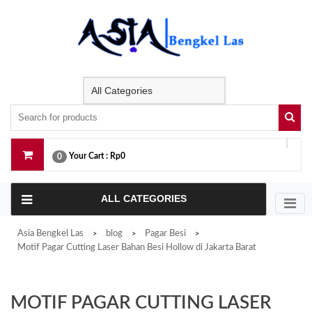
Skip
to
content
Your Cart :
Rp0
0
ALL CATEGORIES
Asia Bengkel Las
blog
Pagar Besi
>
>
>
Motif Pagar Cutting Laser Bahan Besi Hollow di Jakarta Barat
MOTIF PAGAR CUTTING LASER