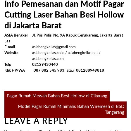
Info Pemesanan dan Motif Pagar
Cutting Laser Bahan Besi Hollow
di Jakarta Barat
ASIA Bengkel
Jl. Pos Polisi No. 9A Kapuk Cengkareng, Jakarta Barat
Las
E-mail
asiabengkellas@gmail.com
Website
asiabengkellas.co.id / asiabengkellas.net /
asiabengkellas.com
Telp
02129430440
Klik HP/WA
087 882 545 983
atau
081288949818
Post
Pagar Rumah Mewah Bahan Besi Hollow di Cikarang
Model Pagar Rumah Minimalis Bahan Wiremesh di BSD
navigation
Tangerang
LEAVE A REPLY