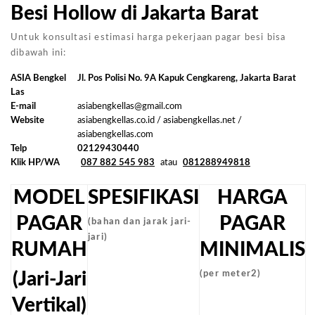
Besi Hollow di Jakarta Barat
Untuk konsultasi estimasi harga pekerjaan pagar besi bisa
dibawah ini:
ASIA Bengkel
Jl. Pos Polisi No. 9A Kapuk Cengkareng, Jakarta Barat
Las
E-mail
asiabengkellas@gmail.com
Website
asiabengkellas.co.id / asiabengkellas.net /
asiabengkellas.com
Telp
02129430440
Klik HP/WA
087 882 545 983
atau
081288949818
MODEL
SPESIFIKASI
HARGA
PAGAR
PAGAR
(bahan dan jarak jari-
jari)
RUMAH
MINIMALIS
(Jari-Jari
(per meter2)
Vertikal)