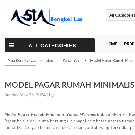
Skip
to
content
HOME
PROD
ALL CATEGORIES
Asia Bengkel Las
blog
Pagar Besi
Model Pagar Rumah Minim
>
>
>
MODEL PAGAR RUMAH MINIMALIS
Sunday May 26, 2024 |
by
Model Pagar Rumah Minimalis Bahan Wiremesh di Tambun
– Pag
Pagar besi tidak cuma berfungsi sebagai pembatas antara ruma
menarik. Dengan bermacam desain dan contoh yang tersedia, pa