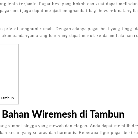
ng lebih terjamin. Pagar besi yang kokoh dan kuat dapat melindun
, pagar besi juga dapat menjadi penghambat bagi hewan-binatang li
n privasi penghuni rumah. Dengan adanya pagar besi yang tinggi d
r akan pandangan orang luar yang dapat masuk ke dalam halaman r
Harga Pasang Plafon Kamar Tidur Minimalis
Harga Daun Jendela Aluminium Alexindo
Harga Pintu Aluminium Double
Rp
152000
Rp
2000000
Rp
4100000
Rp
Add to
Add to
Add to
Add
cart
cart
cart
cart
i Tambun
s Bahan Wiremesh di Tambun
yang simpel hingga yang mewah dan elegan. Anda dapat memilih des
kan kesan yang selaras dan harmonis. Beberapa figur pagar besi r