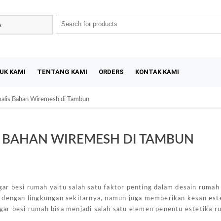
UK KAMI
TENTANG KAMI
ORDERS
KONTAK KAMI
alis Bahan Wiremesh di Tambun
 BAHAN WIREMESH DI TAMBUN
Sal
ar besi rumah yaitu salah satu faktor penting dalam desain rumah
h dengan lingkungan sekitarnya, namun juga memberikan kesan est
gar besi rumah bisa menjadi salah satu elemen penentu estetika r