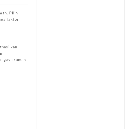
ah. Pilih
uga faktor
ghasilkan
an
an gaya rumah