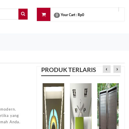
Your Cart :
Rp0
0
‹
›
PRODUK TERLARIS
e
 modern.
etika yang
umah Anda.