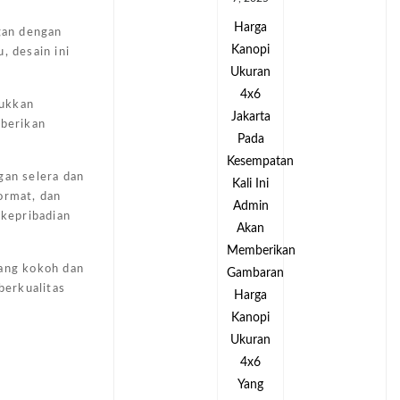
Harga
Harga
egan dengan
Kanopi
Kanopi
, desain ini
Ukuran
Ukuran
4x6
4x6
jukkan
Jakarta
Jakarta
mberikan
Pada
Pada
tan
Kesempatan
Kesempatan
gan selera dan
Kali Ini
Kali Ini
ormat, dan
Admin
Admin
 kepribadian
Akan
Akan
kan
Memberikan
Memberikan
yang kokoh dan
an
Gambaran
Gambaran
berkualitas
Harga
Harga
Kanopi
Kanopi
Ukuran
Ukuran
4x6
4x6
Yang
Yang