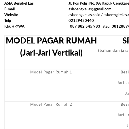
ASIA Bengkel Las
Jl. Pos Polisi No. 9A Kapuk Cengkar
E-mail
asiabengkellas@gmail.com
Website
asiabengkellas.co.id / asiabengkellas
Telp
02129430440
Klik HP/WA
087 882 545 983
atau
0812889
MODEL PAGAR RUMAH
S
(Jari-Jari Vertikal)
(bahan dan jarak
Model Pagar Rumah 1
Bes
Jari-
J
Model Pagar Rumah 2
Bes
Jari-
J