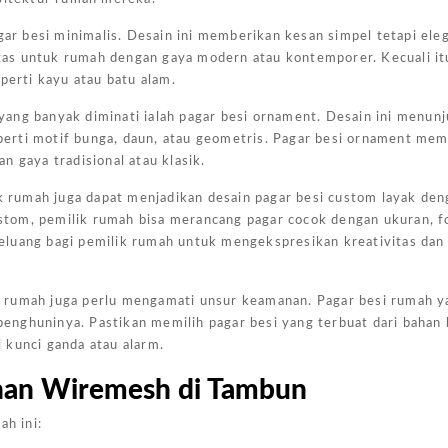
Harga
agar besi minimalis. Desain ini memberikan kesan simpel tetapi el
Kanopi
ntas untuk rumah dengan gaya modern atau kontemporer. Kecuali itu
Ukuran
perti kayu atau batu alam.
4x6
n yang banyak diminati ialah pagar besi ornament. Desain ini menun
Jakarta
seperti motif bunga, daun, atau geometris. Pagar besi ornament me
Pada
 gaya tradisional atau klasik.
Kesempa
ik rumah juga dapat menjadikan desain pagar besi custom layak den
Kali Ini
tom, pemilik rumah bisa merancang pagar cocok dengan ukuran, f
Admin
eluang bagi pemilik rumah untuk mengekspresikan kreativitas dan
Akan
Memberi
esi rumah juga perlu mengamati unsur keamanan. Pagar besi rumah 
Gambar
nghuninya. Pastikan memilih pagar besi yang terbuat dari bahan 
Harga
 kunci ganda atau alarm.
Kanopi
Ukuran
han Wiremesh di Tambun
4x6
ah ini:
Yang