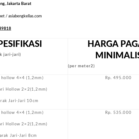
Biasa
eng, Jakarta Barat
Masyara
.net / asiabengkellas.com
49818
PESIFIKASI
HARGA PAG
MINIMALI
 jari-jari)
(per meter2)
i hollow 4×4 (1,2mm)
Rp. 495.000
Jari Hollow 2×2(1,2mm)
arak Jari-Jari 10cm
i hollow 4×4 (1,2mm)
Rp. 535.000
Jari Hollow 2×2(1,2mm)
arak Jari-Jari 8cm