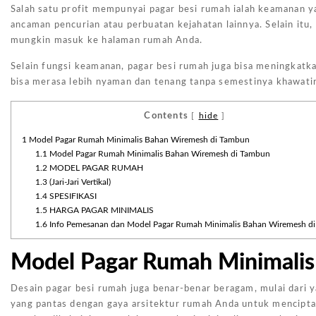
Salah satu profit mempunyai pagar besi rumah ialah keamanan ya
ancaman pencurian atau perbuatan kejahatan lainnya. Selain itu
mungkin masuk ke halaman rumah Anda.
Selain fungsi keamanan, pagar besi rumah juga bisa meningkatka
bisa merasa lebih nyaman dan tenang tanpa semestinya khawati
Contents
[
hide
]
1
Model Pagar Rumah Minimalis Bahan Wiremesh di Tambun
1.1
Model Pagar Rumah Minimalis Bahan Wiremesh di Tambun
1.2
MODEL PAGAR RUMAH
1.3
(Jari-Jari Vertikal)
1.4
SPESIFIKASI
1.5
HARGA PAGAR MINIMALIS
1.6
Info Pemesanan dan Model Pagar Rumah Minimalis Bahan Wiremesh d
Model Pagar Rumah Minimali
Desain pagar besi rumah juga benar-benar beragam, mulai dari 
yang pantas dengan gaya arsitektur rumah Anda untuk mencipta