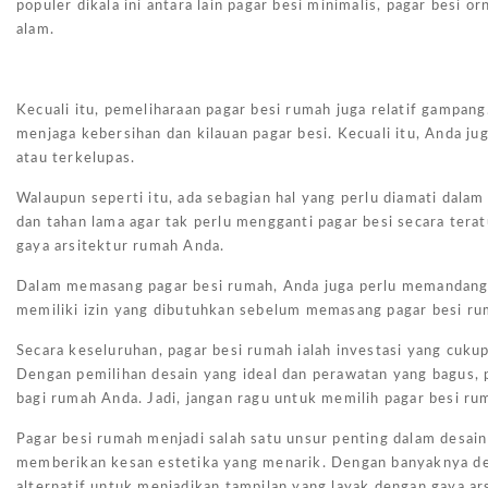
populer dikala ini antara lain pagar besi minimalis, pagar besi 
alam.
Kecuali itu, pemeliharaan pagar besi rumah juga relatif gampa
menjaga kebersihan dan kilauan pagar besi. Kecuali itu, Anda j
atau terkelupas.
Walaupun seperti itu, ada sebagian hal yang perlu diamati dala
dan tahan lama agar tak perlu mengganti pagar besi secara teratu
gaya arsitektur rumah Anda.
Dalam memasang pagar besi rumah, Anda juga perlu memandang 
memiliki izin yang dibutuhkan sebelum memasang pagar besi ru
Secara keseluruhan, pagar besi rumah ialah investasi yang cuk
Dengan pemilihan desain yang ideal dan perawatan yang bagus, 
bagi rumah Anda. Jadi, jangan ragu untuk memilih pagar besi r
Pagar besi rumah menjadi salah satu unsur penting dalam desain
memberikan kesan estetika yang menarik. Dengan banyaknya des
alternatif untuk menjadikan tampilan yang layak dengan gaya a