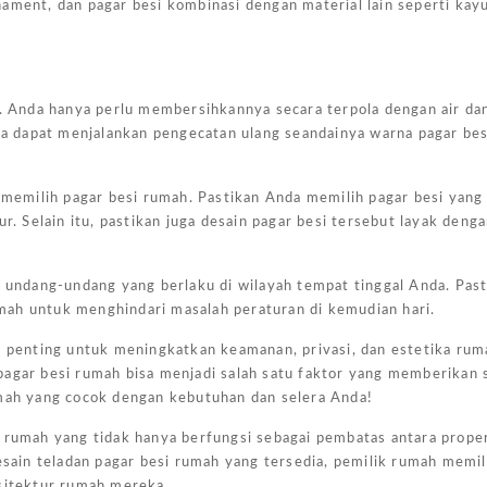
ornament, dan pagar besi kombinasi dengan material lain seperti kay
ng. Anda hanya perlu membersihkannya secara terpola dengan air da
uga dapat menjalankan pengecatan ulang seandainya warna pagar bes
m memilih pagar besi rumah. Pastikan Anda memilih pagar besi yang
r. Selain itu, pastikan juga desain pagar besi tersebut layak denga
undang-undang yang berlaku di wilayah tempat tinggal Anda. Pas
Harg
mah untuk menghindari masalah peraturan di kemudian hari.
Kano
Ukur
up penting untuk meningkatkan keamanan, privasi, dan estetika rum
4×6
pagar besi rumah bisa menjadi salah satu faktor yang memberikan
umah yang cocok dengan kebutuhan dan selera Anda!
Jakar
 rumah yang tidak hanya berfungsi sebagai pembatas antara propert
February
ain teladan pagar besi rumah yang tersedia, pemilik rumah memil
7, 2025
rsitektur rumah mereka.