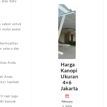
u atau batu
n sabun untuk
i mulai pudar
 berkualitas
n selera dan
tikan Anda
a
Harga
Harga
pi
Kanopi
Kanopi
an
Ukuran
Ukuran
ah Anda.
4×6
4×6
 skor tambah
ta
Jakarta
Jakarta
i tapi juga
February
February
iki banyak
7, 2025
7, 2025