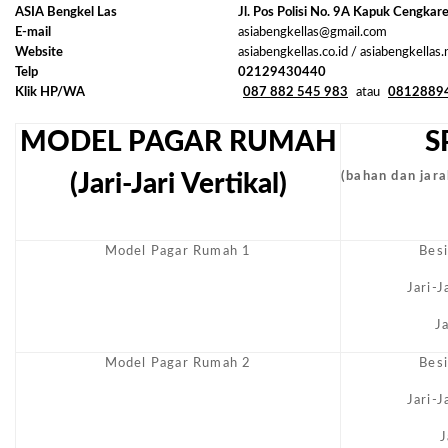
ASIA Bengkel Las
Jl. Pos Polisi No. 9A Kapuk Cengkar
E-mail
asiabengkellas@gmail.com
Website
asiabengkellas.co.id / asiabengkellas
Telp
02129430440
Klik HP/WA
087 882 545 983
atau
0812889
MODEL PAGAR RUMAH
S
(Jari-Jari Vertikal)
(bahan dan jarak
Model Pagar Rumah 1
Bes
Jari-
J
Model Pagar Rumah 2
Bes
Jari-
J