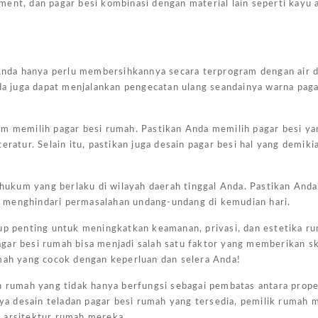
nament, dan pagar besi kombinasi dengan material lain seperti kayu 
. Anda hanya perlu membersihkannya secara terprogram dengan air 
nda juga dapat menjalankan pengecatan ulang seandainya warna paga
am memilih pagar besi rumah. Pastikan Anda memilih pagar besi ya
ratur. Selain itu, pastikan juga desain pagar besi hal yang demiki
hukum yang berlaku di wilayah daerah tinggal Anda. Pastikan An
Harg
 menghindari permasalahan undang-undang di kemudian hari.
Kano
Ukur
kup penting untuk meningkatkan keamanan, privasi, dan estetika r
4×6
gar besi rumah bisa menjadi salah satu faktor yang memberikan s
umah yang cocok dengan keperluan dan selera Anda!
Jakar
in rumah yang tidak hanya berfungsi sebagai pembatas antara prop
February
 desain teladan pagar besi rumah yang tersedia, pemilik rumah m
7, 2025
a arsitektur rumah mereka.