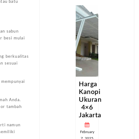
atau batu
dan sabun
r besi mulai
ng berkualitas
an sesuai
da mempunyai
a
Harga
Harga
pi
Kanopi
Kanopi
an
Ukuran
Ukuran
umah Anda.
4×6
4×6
kor tambah
ta
Jakarta
Jakarta
erti namun
February
February
emiliki
7, 2025
7, 2025