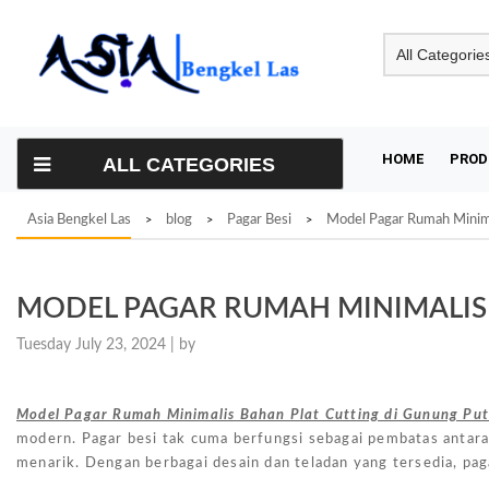
Skip
to
content
HOME
PROD
ALL CATEGORIES
Asia Bengkel Las
blog
Pagar Besi
Model Pagar Rumah Minimal
>
>
>
MODEL PAGAR RUMAH MINIMALIS 
Tuesday July 23, 2024 |
by
Model Pagar Rumah Minimalis Bahan Plat Cutting di Gunung Put
modern. Pagar besi tak cuma berfungsi sebagai pembatas antara
menarik. Dengan berbagai desain dan teladan yang tersedia, pag