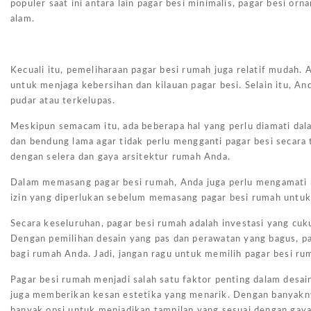
populer saat ini antara lain pagar besi minimalis, pagar besi or
alam.
Kecuali itu, pemeliharaan pagar besi rumah juga relatif mudah
untuk menjaga kebersihan dan kilauan pagar besi. Selain itu, A
pudar atau terkelupas.
Meskipun semacam itu, ada beberapa hal yang perlu diamati dal
dan bendung lama agar tidak perlu mengganti pagar besi secara te
dengan selera dan gaya arsitektur rumah Anda.
Dalam memasang pagar besi rumah, Anda juga perlu mengamati 
izin yang diperlukan sebelum memasang pagar besi rumah untuk
Secara keseluruhan, pagar besi rumah adalah investasi yang cu
Dengan pemilihan desain yang pas dan perawatan yang bagus, pa
bagi rumah Anda. Jadi, jangan ragu untuk memilih pagar besi r
Pagar besi rumah menjadi salah satu faktor penting dalam desa
juga memberikan kesan estetika yang menarik. Dengan banyaknya
banyak opsi untuk menjadikan tampilan yang sesuai dengan gay