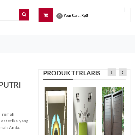
Your Cart :
Rp0
0
‹
›
PRODUK TERLARIS
PUTRI
e
n rumah
 estetika yang
umah Anda.