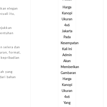
Harga
Harga
nkan elegan
Kanopi
Kanopi
uali itu,
Ukuran
Ukuran
4x6
4x6
unjukkan
Jakarta
Jakarta
sentuhan
Pada
Pada
tan
Kesempatan
Kesempatan
an selera dan
Kali Ini
Kali Ini
uran, format,
Admin
Admin
 kepribadian
Akan
Akan
kan
Memberikan
Memberikan
mah yang
an
Gambaran
Gambaran
dari bahan
Harga
Harga
Kanopi
Kanopi
Ukuran
Ukuran
4x6
4x6
Yang
Yang