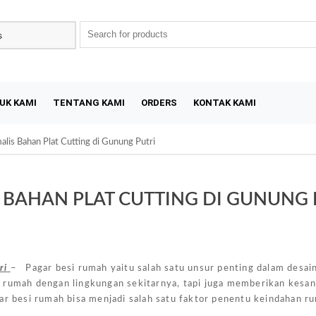
UK KAMI
TENTANG KAMI
ORDERS
KONTAK KAMI
is Bahan Plat Cutting di Gunung Putri
BAHAN PLAT CUTTING DI GUNUNG 
Sal
ri
– Pagar besi rumah yaitu salah satu unsur penting dalam desai
 rumah dengan lingkungan sekitarnya, tapi juga memberikan kesan
ar besi rumah bisa menjadi salah satu faktor penentu keindahan r