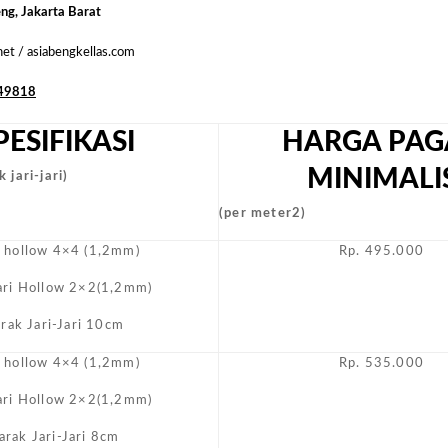
Biasa
eng, Jakarta Barat
Masyara
.net / asiabengkellas.com
49818
PESIFIKASI
HARGA PAG
MINIMALI
 jari-jari)
(per meter2)
i hollow 4×4 (1,2mm)
Rp. 495.000
Jari Hollow 2×2(1,2mm)
arak Jari-Jari 10cm
i hollow 4×4 (1,2mm)
Rp. 535.000
Jari Hollow 2×2(1,2mm)
arak Jari-Jari 8cm