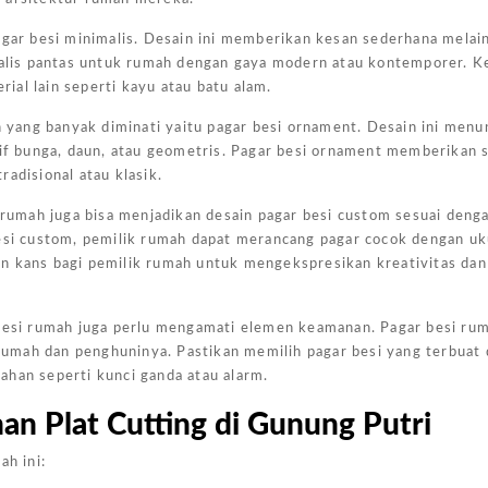
Harga
agar besi minimalis. Desain ini memberikan kesan sederhana melai
Kanopi
malis pantas untuk rumah dengan gaya modern atau kontemporer. Kec
Ukuran
al lain seperti kayu atau batu alam.
4x6
in yang banyak diminati yaitu pagar besi ornament. Desain ini men
Jakarta
otif bunga, daun, atau geometris. Pagar besi ornament memberikan 
Pada
adisional atau klasik.
Kesempa
k rumah juga bisa menjadikan desain pagar besi custom sesuai deng
Kali Ini
i custom, pemilik rumah dapat merancang pagar cocok dengan uk
Admin
n kans bagi pemilik rumah untuk mengekspresikan kreativitas dan
Akan
Memberi
 besi rumah juga perlu mengamati elemen keamanan. Pagar besi ru
Gambar
umah dan penghuninya. Pastikan memilih pagar besi yang terbuat 
Harga
ahan seperti kunci ganda atau alarm.
Kanopi
Ukuran
n Plat Cutting di Gunung Putri
4x6
ah ini:
Yang