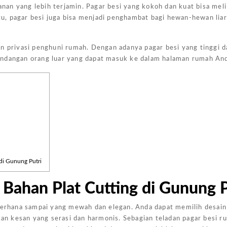
an yang lebih terjamin. Pagar besi yang kokoh dan kuat bisa mel
itu, pagar besi juga bisa menjadi penghambat bagi hewan-hewan lia
n privasi penghuni rumah. Dengan adanya pagar besi yang tinggi d
andangan orang luar yang dapat masuk ke dalam halaman rumah An
Harga Pasang Plafon Kamar Tidur Minimalis
Harga Daun Jendela Aluminium Alexindo
Harga Pintu Aluminium Double
Rp
152000
Rp
2000000
Rp
4100000
Rp
Add to
Add to
Add to
Add
cart
cart
cart
cart
di Gunung Putri
Bahan Plat Cutting di Gunung P
ederhana sampai yang mewah dan elegan. Anda dapat memilih desain
n kesan yang serasi dan harmonis. Sebagian teladan pagar besi r