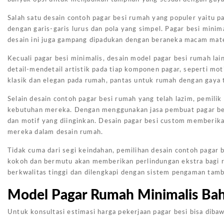
Salah satu desain contoh pagar besi rumah yang populer yaitu p
dengan garis-garis lurus dan pola yang simpel. Pagar besi mini
desain ini juga gampang dipadukan dengan beraneka macam materi
Kecuali pagar besi minimalis, desain model pagar besi rumah la
detail-mendetail artistik pada tiap komponen pagar, seperti m
klasik dan elegan pada rumah, pantas untuk rumah dengan gaya tr
Selain desain contoh pagar besi rumah yang telah lazim, pemili
kebutuhan mereka. Dengan menggunakan jasa pembuat pagar bes
dan motif yang diinginkan. Desain pagar besi custom memberika
mereka dalam desain rumah.
Tidak cuma dari segi keindahan, pemilihan desain contoh pagar
kokoh dan bermutu akan memberikan perlindungan ekstra bagi r
berkwalitas tinggi dan dilengkapi dengan sistem pengaman tamb
Model Pagar Rumah Minimalis Baha
Untuk konsultasi estimasi harga pekerjaan pagar besi bisa dibaw