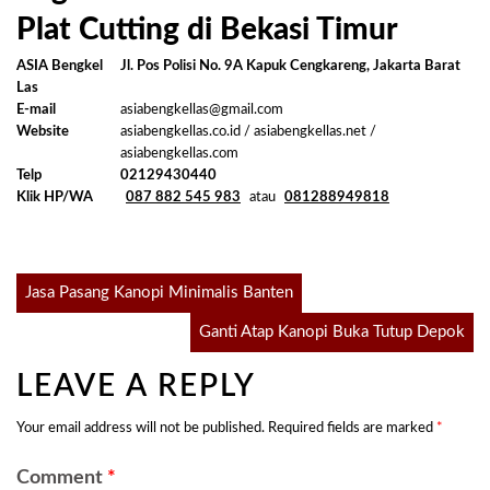
Plat Cutting di Bekasi Timur
ASIA Bengkel
Jl. Pos Polisi No. 9A Kapuk Cengkareng, Jakarta Barat
Las
E-mail
asiabengkellas@gmail.com
Website
asiabengkellas.co.id / asiabengkellas.net /
asiabengkellas.com
Telp
02129430440
Klik HP/WA
087 882 545 983
atau
081288949818
Post
Jasa Pasang Kanopi Minimalis Banten
Ganti Atap Kanopi Buka Tutup Depok
navigation
LEAVE A REPLY
Your email address will not be published.
Required fields are marked
*
Comment
*