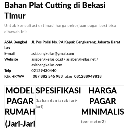
Bahan Plat Cutting di Bekasi
Timur
Untuk konsultasi estimasi harga pekerjaan pagar besi bisa
dibawah ini:
ASIA Bengkel
Jl. Pos Polisi No. 9A Kapuk Cengkareng, Jakarta Barat
Las
E-mail
asiabengkellas@gmail.com
Website
asiabengkellas.co.id / asiabengkellas.net /
asiabengkellas.com
Telp
02129430440
Klik HP/WA
087 882 545 983
atau
081288949818
MODEL
SPESIFIKASI
HARGA
PAGAR
PAGAR
(bahan dan jarak jari-
jari)
RUMAH
MINIMALIS
(Jari-Jari
(per meter2)