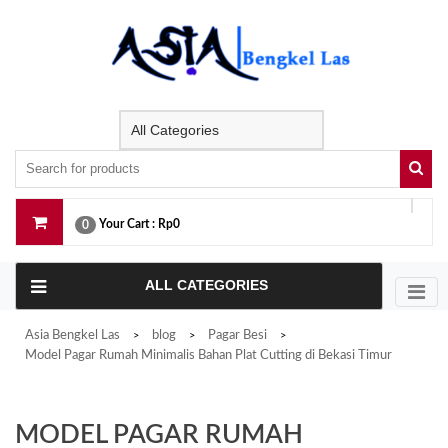
Skip
to
content
Your Cart :
Rp0
0
ALL CATEGORIES
Asia Bengkel Las
blog
Pagar Besi
>
>
>
Model Pagar Rumah Minimalis Bahan Plat Cutting di Bekasi Timur
MODEL PAGAR RUMAH