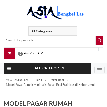
Skip
to
content
Your Cart :
Rp0
0
ALL CATEGORIES
Asia Bengkel Las
blog
Pagar Besi
>
>
>
Model Pagar Rumah Minimalis Bahan Besi Stainless di Kebon Jeruk
MODEL PAGAR RUMAH