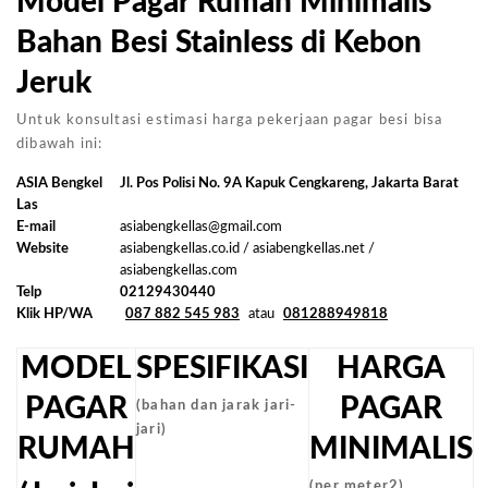
Model Pagar Rumah Minimalis
Bahan Besi Stainless di Kebon
Jeruk
Untuk konsultasi estimasi harga pekerjaan pagar besi bisa
dibawah ini:
ASIA Bengkel
Jl. Pos Polisi No. 9A Kapuk Cengkareng, Jakarta Barat
Las
E-mail
asiabengkellas@gmail.com
Website
asiabengkellas.co.id / asiabengkellas.net /
asiabengkellas.com
Telp
02129430440
Klik HP/WA
087 882 545 983
atau
081288949818
MODEL
SPESIFIKASI
HARGA
PAGAR
PAGAR
(bahan dan jarak jari-
jari)
RUMAH
MINIMALIS
(per meter2)