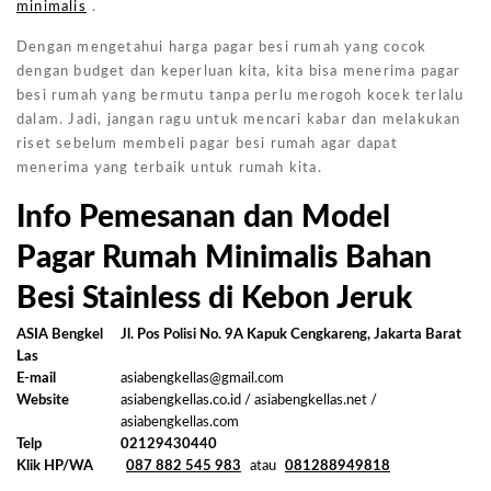
minimalis
.
Dengan mengetahui harga pagar besi rumah yang cocok
dengan budget dan keperluan kita, kita bisa menerima pagar
besi rumah yang bermutu tanpa perlu merogoh kocek terlalu
dalam. Jadi, jangan ragu untuk mencari kabar dan melakukan
riset sebelum membeli pagar besi rumah agar dapat
menerima yang terbaik untuk rumah kita.
Info Pemesanan dan Model
Pagar Rumah Minimalis Bahan
Besi Stainless di Kebon Jeruk
ASIA Bengkel
Jl. Pos Polisi No. 9A Kapuk Cengkareng, Jakarta Barat
Las
E-mail
asiabengkellas@gmail.com
Website
asiabengkellas.co.id / asiabengkellas.net /
asiabengkellas.com
Telp
02129430440
Klik HP/WA
087 882 545 983
atau
081288949818