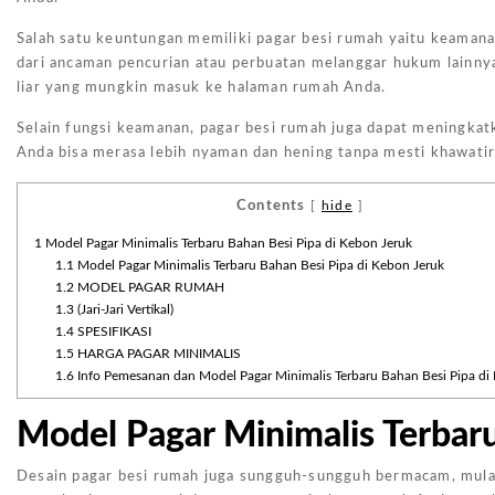
Salah satu keuntungan memiliki pagar besi rumah yaitu keamana
dari ancaman pencurian atau perbuatan melanggar hukum lainnya.
liar yang mungkin masuk ke halaman rumah Anda.
Selain fungsi keamanan, pagar besi rumah juga dapat meningkatk
Anda bisa merasa lebih nyaman dan hening tanpa mesti khawati
Contents
[
hide
]
1
Model Pagar Minimalis Terbaru Bahan Besi Pipa di Kebon Jeruk
1.1
Model Pagar Minimalis Terbaru Bahan Besi Pipa di Kebon Jeruk
1.2
MODEL PAGAR RUMAH
1.3
(Jari-Jari Vertikal)
1.4
SPESIFIKASI
1.5
HARGA PAGAR MINIMALIS
1.6
Info Pemesanan dan Model Pagar Minimalis Terbaru Bahan Besi Pipa di
Model Pagar Minimalis Terbaru
Desain pagar besi rumah juga sungguh-sungguh bermacam, mulai