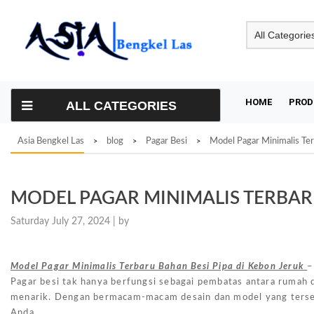
Skip
to
content
HOME
PROD
ALL CATEGORIES
Asia Bengkel Las
blog
Pagar Besi
Model Pagar Minimalis Ter
>
>
>
MODEL PAGAR MINIMALIS TERBARU
Saturday July 27, 2024 |
by
Model Pagar Minimalis Terbaru Bahan Besi Pipa di Kebon Jeruk
–
Pagar besi tak hanya berfungsi sebagai pembatas antara rumah 
menarik. Dengan bermacam-macam desain dan model yang tersedi
Anda.