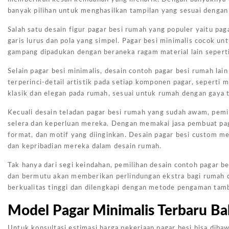
banyak pilihan untuk menghasilkan tampilan yang sesuai dengan
Salah satu desain figur pagar besi rumah yang populer yaitu pag
garis lurus dan pola yang simpel. Pagar besi minimalis cocok un
gampang dipadukan dengan beraneka ragam material lain seperti
Selain pagar besi minimalis, desain contoh pagar besi rumah lai
terperinci-detail artistik pada setiap komponen pagar, seperti
klasik dan elegan pada rumah, sesuai untuk rumah dengan gaya tr
Kecuali desain teladan pagar besi rumah yang sudah awam, pemi
selera dan keperluan mereka. Dengan memakai jasa pembuat pag
format, dan motif yang diinginkan. Desain pagar besi custom 
dan kepribadian mereka dalam desain rumah.
Tak hanya dari segi keindahan, pemilihan desain contoh pagar 
dan bermutu akan memberikan perlindungan ekstra bagi rumah d
berkualitas tinggi dan dilengkapi dengan metode pengaman tamb
Model Pagar Minimalis Terbaru Ba
Untuk konsultasi estimasi harga pekerjaan pagar besi bisa dibaw