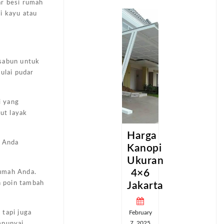
ar besi rumah
ti kayu atau
 sabun untuk
ulai pudar
i yang
ut layak
Harga
Harga
n Anda
Kanopi
Kanopi
Ukuran
Ukuran
4×6
4×6
rumah Anda.
n poin tambah
Jakarta
Jakarta
February
February
 tapi juga
7, 2025
7, 2025
mpunyai