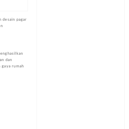
h desain pagar
en
menghasilkan
kan dan
n gaya rumah