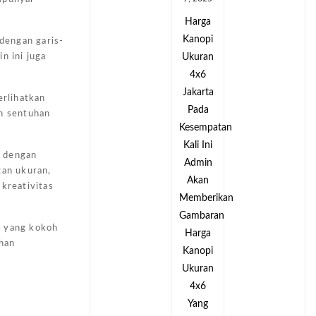
Harga
Harga
Kanopi
Kanopi
 dengan garis-
Ukuran
Ukuran
n ini juga
4x6
4x6
Jakarta
Jakarta
erlihatkan
Pada
Pada
an sentuhan
Kesempatan
Kesempatan
Kali Ini
Kali Ini
k dengan
Admin
Admin
gan ukuran,
Akan
Akan
kreativitas
Memberikan
Memberikan
Gambaran
Gambaran
h yang kokoh
Harga
Harga
ahan
Kanopi
Kanopi
Ukuran
Ukuran
4x6
4x6
Yang
Yang