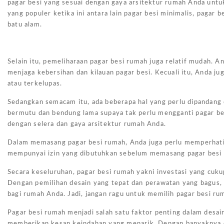
pagar besi yang sesuai dengan gaya arsitektur rumah Anda untu
yang populer ketika ini antara lain pagar besi minimalis, pagar 
batu alam.
Selain itu, pemeliharaan pagar besi rumah juga relatif mudah.
menjaga kebersihan dan kilauan pagar besi. Kecuali itu, Anda j
atau terkelupas.
Sedangkan semacam itu, ada beberapa hal yang perlu dipandang 
bermutu dan bendung lama supaya tak perlu mengganti pagar besi 
dengan selera dan gaya arsitektur rumah Anda.
Dalam memasang pagar besi rumah, Anda juga perlu memperhatik
mempunyai izin yang dibutuhkan sebelum memasang pagar besi 
Secara keseluruhan, pagar besi rumah yakni investasi yang cuk
Dengan pemilihan desain yang tepat dan perawatan yang bagus,
bagi rumah Anda. Jadi, jangan ragu untuk memilih pagar besi r
Pagar besi rumah menjadi salah satu faktor penting dalam desai
memberikan kesan keindahan yang menarik. Dengan banyaknya d