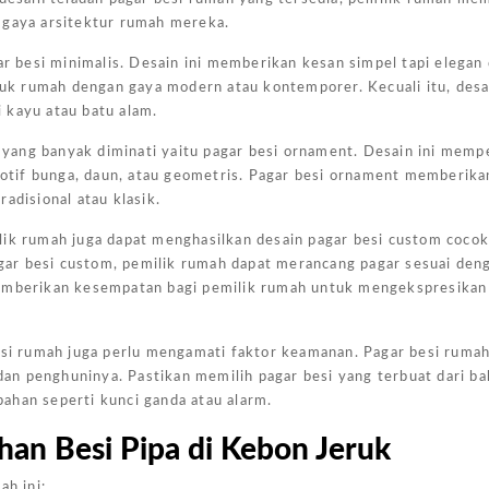
 gaya arsitektur rumah mereka.
Harga
Kanopi
ar besi minimalis. Desain ini memberikan kesan simpel tapi elegan
Ukuran
tuk rumah dengan gaya modern atau kontemporer. Kecuali itu, desai
 kayu atau batu alam.
4x6
Jakarta
n yang banyak diminati yaitu pagar besi ornament. Desain ini memp
Pada
 motif bunga, daun, atau geometris. Pagar besi ornament memberik
Kesempatan
adisional atau klasik.
Kali Ini
lik rumah juga dapat menghasilkan desain pagar besi custom coco
Admin
ar besi custom, pemilik rumah dapat merancang pagar sesuai den
Akan
memberikan kesempatan bagi pemilik rumah untuk mengekspresikan 
Memberikan
Gambaran
besi rumah juga perlu mengamati faktor keamanan. Pagar besi ruma
Harga
an penghuninya. Pastikan memilih pagar besi yang terbuat dari b
Kanopi
ahan seperti kunci ganda atau alarm.
Ukuran
han Besi Pipa di Kebon Jeruk
4x6
Yang
ah ini: