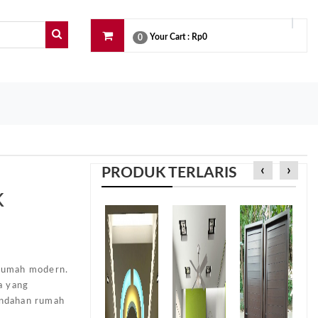
Your Cart :
Rp0
0
‹
›
PRODUK TERLARIS
K
e
 rumah modern.
a yang
indahan rumah