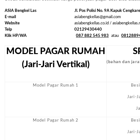
ASIA Bengkel Las
Jl. Pos Polisi No. 9A Kapuk Cengkar
E-mail
asiabengkellas@gmail.com
Website
asiabengkellas.co.id / asiabengkellas
Telp
02129430440
Klik HP/WA
087 882 545 983
atau
0812889
MODEL PAGAR RUMAH
S
(Jari-Jari Vertikal)
(bahan dan jarak
Model Pagar Rumah 1
Bes
Jari-
J
Model Pagar Rumah 2
Bes
Jari-