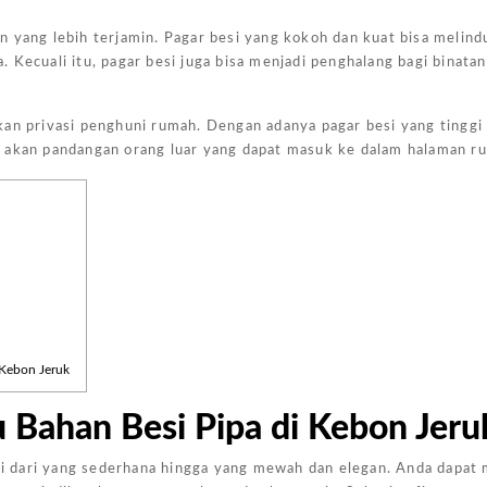
n yang lebih terjamin. Pagar besi yang kokoh dan kuat bisa melin
 Kecuali itu, pagar besi juga bisa menjadi penghalang bagi binata
an privasi penghuni rumah. Dengan adanya pagar besi yang tinggi 
r akan pandangan orang luar yang dapat masuk ke dalam halaman r
Harga Pasang Plafon Kamar Tidur Minimalis
Harga Daun Jendela Aluminium Alexindo
Harga Pintu Aluminium Double
Rp
152000
Rp
2000000
Rp
4100000
Rp
Add to
Add to
Add to
Add
cart
cart
cart
cart
 Kebon Jeruk
 Bahan Besi Pipa di Kebon Jeru
 dari yang sederhana hingga yang mewah dan elegan. Anda dapat 