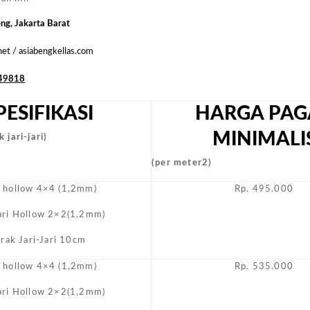
Biasa
Masyarakat…
eng, Jakarta Barat
.net / asiabengkellas.com
49818
PESIFIKASI
HARGA PAG
MINIMALI
 jari-jari)
(per meter2)
i hollow 4×4 (1,2mm)
Rp. 495.000
Jari Hollow 2×2(1,2mm)
arak Jari-Jari 10cm
i hollow 4×4 (1,2mm)
Rp. 535.000
Jari Hollow 2×2(1,2mm)