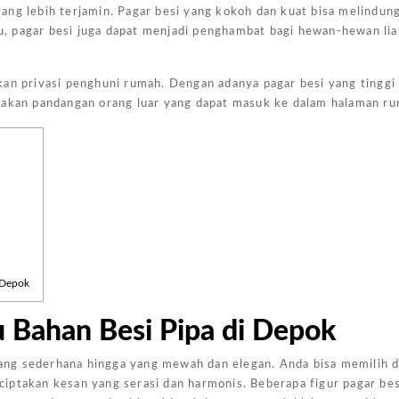
ng lebih terjamin. Pagar besi yang kokoh dan kuat bisa melindung
itu, pagar besi juga dapat menjadi penghambat bagi hewan-hewan lia
an privasi penghuni rumah. Dengan adanya pagar besi yang tinggi 
r akan pandangan orang luar yang dapat masuk ke dalam halaman r
Harga Pasang Plafon Kamar Tidur Minimalis
Harga Daun Jendela Aluminium Alexindo
Harga Pintu Aluminium Double
Rp
152000
Rp
2000000
Rp
4100000
Rp
Add to
Add to
Add to
Add
cart
cart
cart
cart
 Depok
u Bahan Besi Pipa di Depok
 yang sederhana hingga yang mewah dan elegan. Anda bisa memilih 
iptakan kesan yang serasi dan harmonis. Beberapa figur pagar be