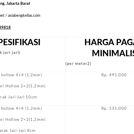
Biasa
eng, Jakarta Barat
Masyara
.net / asiabengkellas.com
49818
PESIFIKASI
HARGA PAG
MINIMALI
 jari-jari)
(per meter2)
i hollow 4×4 (1,2mm)
Rp. 495.000
Jari Hollow 2×2(1,2mm)
arak Jari-Jari 10cm
i hollow 4×4 (1,2mm)
Rp. 535.000
Jari Hollow 2×2(1,2mm)
arak Jari-Jari 8cm