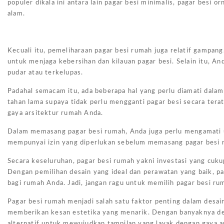
populer dikala ini antara lain pagar besi minimalis, pagar besi 
alam.
Kecuali itu, pemeliharaan pagar besi rumah juga relatif gampan
untuk menjaga kebersihan dan kilauan pagar besi. Selain itu, A
pudar atau terkelupas.
Padahal semacam itu, ada beberapa hal yang perlu diamati dala
tahan lama supaya tidak perlu mengganti pagar besi secara terat
gaya arsitektur rumah Anda.
Dalam memasang pagar besi rumah, Anda juga perlu mengamati 
mempunyai izin yang diperlukan sebelum memasang pagar besi ru
Secara keseluruhan, pagar besi rumah yakni investasi yang cuk
Dengan pemilihan desain yang ideal dan perawatan yang baik, p
bagi rumah Anda. Jadi, jangan ragu untuk memilih pagar besi r
Pagar besi rumah menjadi salah satu faktor penting dalam desai
memberikan kesan estetika yang menarik. Dengan banyaknya des
alternatif untuk mewujudkan tampilan yang layak dengan gaya 