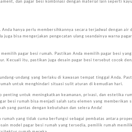
ornament, dan pagar besi kombinasi dengan material lain seperti kay
g. Anda hanya perlu membersihkannya secara terjadwal dengan air 
nda juga bisa mengerjakan pengecatan ulang seandainya warna pagar
m memilih pagar besi rumah. Pastikan Anda memilih pagar besi yan
ur. Kecuali itu, pastikan juga desain pagar besi tersebut cocok de
undang-undang yang berlaku di kawasan tempat tinggal Anda. Pas
Harg
mah untuk menghindari situasi sulit aturan di kemudian hari.
Kano
Ukur
up penting untuk meningkatkan keamanan, privasi, dan estetika ru
4×6
agar besi rumah bisa menjadi salah satu elemen yang memberikan 
umah yang pantas dengan kebutuhan dan selera Anda!
Jakar
n rumah yang tidak cuma berfungsi sebagai pembatas antara propert
February
ain model pagar besi rumah yang tersedia, pemilik rumah memili
7, 2025
arsitektur rumah mereka.