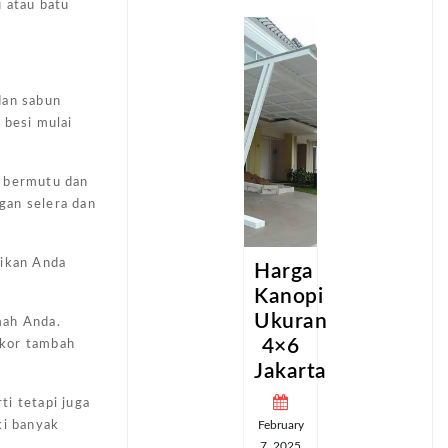
u atau batu
dan sabun
 besi mulai
g bermutu dan
ngan selera dan
tikan Anda
a
Harga
Harga
pi
Kanopi
Kanopi
an
Ukuran
Ukuran
mah Anda.
4×6
4×6
skor tambah
ta
Jakarta
Jakarta
i tetapi juga
February
February
ki banyak
7, 2025
7, 2025