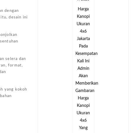
Harga
Harga
gan dengan
Kanopi
Kanopi
tu, desain ini
Ukuran
Ukuran
4x6
4x6
nonjolkan
Jakarta
Jakarta
 sentuhan
Pada
Pada
tan
Kesempatan
Kesempatan
an selera dan
Kali Ini
Kali Ini
an, format,
Admin
Admin
dan
Akan
Akan
kan
Memberikan
Memberikan
ah yang kokoh
an
Gambaran
Gambaran
 bahan
Harga
Harga
Kanopi
Kanopi
Ukuran
Ukuran
4x6
4x6
Yang
Yang