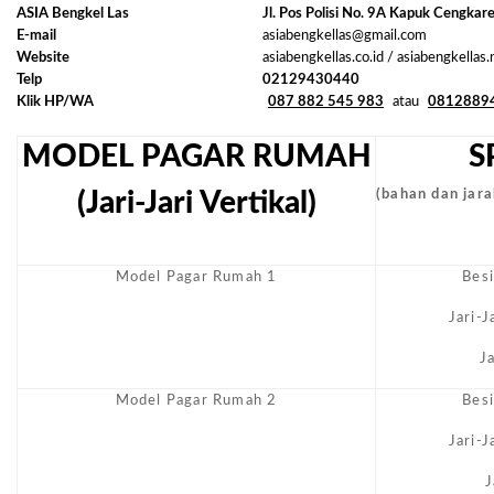
ASIA Bengkel Las
Jl. Pos Polisi No. 9A Kapuk Cengkar
E-mail
asiabengkellas@gmail.com
Website
asiabengkellas.co.id / asiabengkellas
Telp
02129430440
Klik HP/WA
087 882 545 983
atau
0812889
MODEL PAGAR RUMAH
S
(Jari-Jari Vertikal)
(bahan dan jarak
Model Pagar Rumah 1
Bes
Jari-
J
Model Pagar Rumah 2
Bes
Jari-
J