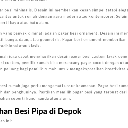
Harga
gar besi minimalis. Desain ini memberikan kesan simpel tetapi ele
Kanopi
 pantas untuk rumah dengan gaya modern atau kontemporer. Selain i
Ukuran
erti kayu atau batu alam.
4x6
in yang banyak diminati adalah pagar besi ornament. Desain ini me
Jakarta
 motif bunga, daun, atau geometris. Pagar besi ornament memberikan
Pada
disional atau klasik.
Kesempa
rumah juga dapat menghasilkan desain pagar besi custom layak deng
Kali Ini
i custom, pemilik rumah bisa merancang pagar cocok dengan ukur
Admin
n peluang bagi pemilik rumah untuk mengekspresikan kreativitas 
Akan
Memberi
r besi rumah juga perlu mengamati unsur keamanan. Pagar besi rum
Gambar
h dan penghuninya. Pastikan memilih pagar besi yang terbuat dari
Harga
ahan seperti kunci ganda atau alarm.
Kanopi
Ukuran
han Besi Pipa di Depok
4x6
ah ini:
Yang