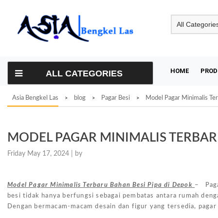
Skip
to
content
HOME
PROD
ALL CATEGORIES
Asia Bengkel Las
blog
Pagar Besi
Model Pagar Minimalis Ter
>
>
>
MODEL PAGAR MINIMALIS TERBARU
Friday May 17, 2024 |
by
Model Pagar Minimalis Terbaru Bahan Besi Pipa di Depok
– Paga
besi tidak hanya berfungsi sebagai pembatas antara rumah deng
Dengan bermacam-macam desain dan figur yang tersedia, pagar 