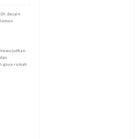
lih desain
 elemen
k mewujudkan
 dan
an gaya rumah