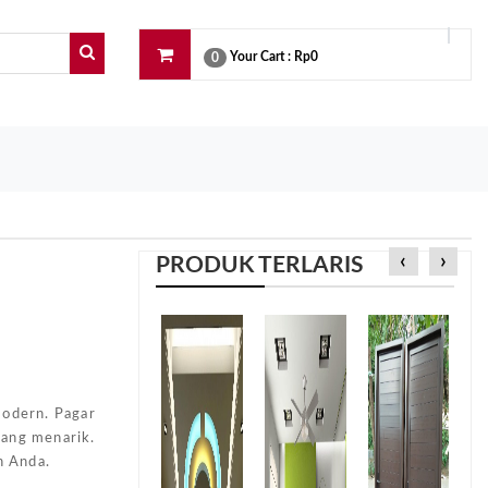
Your Cart :
Rp0
0
‹
›
PRODUK TERLARIS
e
modern. Pagar
yang menarik.
h Anda.