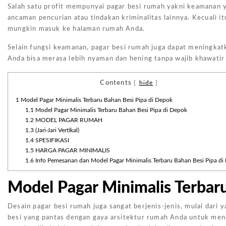
Salah satu profit mempunyai pagar besi rumah yakni keamanan ya
ancaman pencurian atau tindakan kriminalitas lainnya. Kecuali 
mungkin masuk ke halaman rumah Anda.
Selain fungsi keamanan, pagar besi rumah juga dapat meningkatk
Anda bisa merasa lebih nyaman dan hening tanpa wajib khawati
Contents
[
hide
]
1
Model Pagar Minimalis Terbaru Bahan Besi Pipa di Depok
1.1
Model Pagar Minimalis Terbaru Bahan Besi Pipa di Depok
1.2
MODEL PAGAR RUMAH
1.3
(Jari-Jari Vertikal)
1.4
SPESIFIKASI
1.5
HARGA PAGAR MINIMALIS
1.6
Info Pemesanan dan Model Pagar Minimalis Terbaru Bahan Besi Pipa di
Model Pagar Minimalis Terbar
Desain pagar besi rumah juga sangat berjenis-jenis, mulai dari
besi yang pantas dengan gaya arsitektur rumah Anda untuk menc