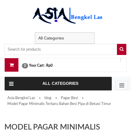
Skip
to
content
Your Cart :
Rp0
0
ALL CATEGORIES
Asia Bengkel Las
blog
Pagar Besi
>
>
>
Model Pagar Minimalis Terbaru Bahan Besi Pipa di Bekasi Timur
MODEL PAGAR MINIMALIS