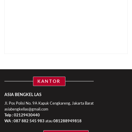
KANTOR
ASIA BENGKEL LAS
Jl. Pos Polisi No. 9A Kapuk Cengkareng, Jakarta Barat
asiabengkellas@gmail.com
Telp : 02129430440
WA :
087 882 545 983
atau
081288949818