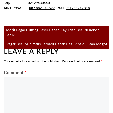
Telp
02129430440
Klik HP/WA
087 882 545 983
atau
081288949818
Post
Motif Pagar Cutting Laser Bahan Kayu dan Besi di Kebon
Jeruk
navigation
Pagar Besi Minimalis Terbaru Bahan Besi Pipa di Daan Mogot
LEAVE A REPLY
Your email address will not be published.
Required fields are marked
*
Comment
*