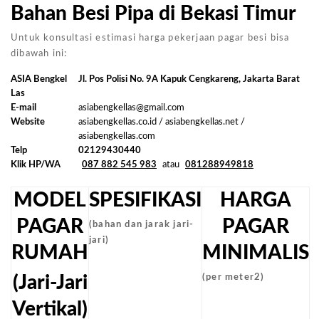
Bahan Besi Pipa di Bekasi Timur
Untuk konsultasi estimasi harga pekerjaan pagar besi bisa
dibawah ini:
ASIA Bengkel
Jl. Pos Polisi No. 9A Kapuk Cengkareng, Jakarta Barat
Las
E-mail
asiabengkellas@gmail.com
Website
asiabengkellas.co.id / asiabengkellas.net /
asiabengkellas.com
Telp
02129430440
Klik HP/WA
087 882 545 983
atau
081288949818
MODEL
SPESIFIKASI
HARGA
PAGAR
PAGAR
(bahan dan jarak jari-
jari)
RUMAH
MINIMALIS
(Jari-Jari
(per meter2)
Vertikal)