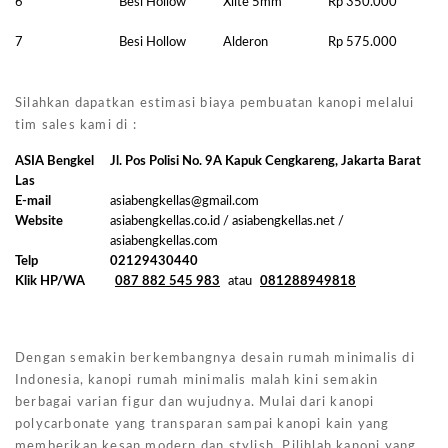
6
Besi Hollow
Xlite 5mm
Rp 350.000
7
Besi Hollow
Alderon
Rp 575.000
Silahkan dapatkan estimasi biaya pembuatan kanopi melalui
tim sales kami di :
ASIA Bengkel
Jl. Pos Polisi No. 9A Kapuk Cengkareng, Jakarta Barat
Las
E-mail
asiabengkellas@gmail.com
Website
asiabengkellas.co.id / asiabengkellas.net /
asiabengkellas.com
Telp
02129430440
Klik HP/WA
087 882 545 983
atau
081288949818
Dengan semakin berkembangnya desain rumah minimalis di
Indonesia, kanopi rumah minimalis malah kini semakin
berbagai varian figur dan wujudnya. Mulai dari kanopi
polycarbonate yang transparan sampai kanopi kain yang
memberikan kesan modern dan stylish. Pilihlah kanopi yang