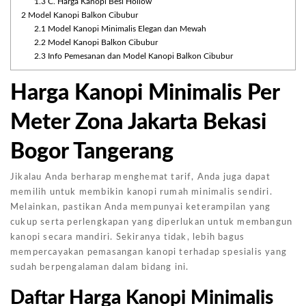
1.3
C. Harga Kanopi Besi Hollow
2
Model Kanopi Balkon Cibubur
2.1
Model Kanopi Minimalis Elegan dan Mewah
2.2
Model Kanopi Balkon Cibubur
2.3
Info Pemesanan dan Model Kanopi Balkon Cibubur
Harga Kanopi Minimalis Per
Meter Zona Jakarta Bekasi
Bogor Tangerang
Jikalau Anda berharap menghemat tarif, Anda juga dapat
memilih untuk membikin kanopi rumah minimalis sendiri.
Melainkan, pastikan Anda mempunyai keterampilan yang
cukup serta perlengkapan yang diperlukan untuk membangun
kanopi secara mandiri. Sekiranya tidak, lebih bagus
mempercayakan pemasangan kanopi terhadap spesialis yang
sudah berpengalaman dalam bidang ini.
Daftar Harga Kanopi Minimalis