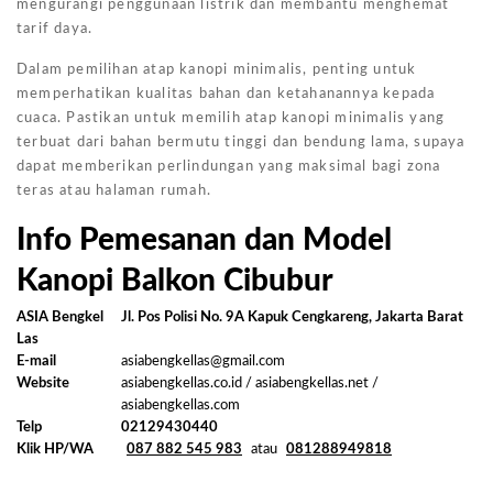
mengurangi penggunaan listrik dan membantu menghemat
tarif daya.
Dalam pemilihan atap kanopi minimalis, penting untuk
memperhatikan kualitas bahan dan ketahanannya kepada
cuaca. Pastikan untuk memilih atap kanopi minimalis yang
terbuat dari bahan bermutu tinggi dan bendung lama, supaya
dapat memberikan perlindungan yang maksimal bagi zona
teras atau halaman rumah.
Info Pemesanan dan Model
Kanopi Balkon Cibubur
ASIA Bengkel
Jl. Pos Polisi No. 9A Kapuk Cengkareng, Jakarta Barat
Las
E-mail
asiabengkellas@gmail.com
Website
asiabengkellas.co.id / asiabengkellas.net /
asiabengkellas.com
Telp
02129430440
Klik HP/WA
087 882 545 983
atau
081288949818