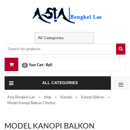
Skip
to
content
Your Cart :
Rp0
0
ALL CATEGORIES
Asia Bengkel Las
blog
Kanopi
Kanopi Balkon
>
>
>
>
Model Kanopi Balkon Cibubur
MODEL KANOPI BALKON