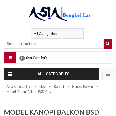
Skip
to
content
Your Cart :
Rp0
0
ALL CATEGORIES
Asia Bengkel Las
blog
Kanopi
Kanopi Balkon
>
>
>
>
Model Kanopi Balkon BSD City
MODEL KANOPI BALKON BSD