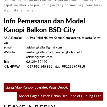
terbuat dari bahan berkwalitas tinggi dan tahan lama, agar
dapat memberikan perlindungan yang optimal bagi zona teras
atau halaman rumah.
Info Pemesanan dan Model
Kanopi Balkon BSD City
ASIA Bengkel
Jl. Pos Polisi No. 9A Kapuk Cengkareng, Jakarta Barat
Las
E-mail
asiabengkellas@gmail.com
Website
asiabengkellas.co.id / asiabengkellas.net /
asiabengkellas.com
Telp
02129430440
Klik HP/WA
087 882 545 983
atau
081288949818
Post
Ganti Atap Kanopi Spandek Pasir Depok
Model Pagar Rumah Bahan Besi Pipa di Gunung Putri
navigation