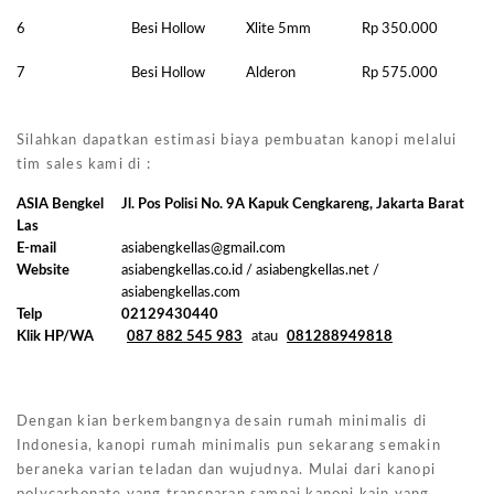
6
Besi Hollow
Xlite 5mm
Rp 350.000
7
Besi Hollow
Alderon
Rp 575.000
Silahkan dapatkan estimasi biaya pembuatan kanopi melalui
tim sales kami di :
ASIA Bengkel
Jl. Pos Polisi No. 9A Kapuk Cengkareng, Jakarta Barat
Las
E-mail
asiabengkellas@gmail.com
Website
asiabengkellas.co.id / asiabengkellas.net /
asiabengkellas.com
Telp
02129430440
Klik HP/WA
087 882 545 983
atau
081288949818
Dengan kian berkembangnya desain rumah minimalis di
Indonesia, kanopi rumah minimalis pun sekarang semakin
beraneka varian teladan dan wujudnya. Mulai dari kanopi