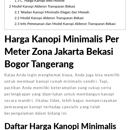
1.3
C. Harga Kanopi Besi Hollow
2
Model Kanopi Alderon Transparan Bekasi
2.1
Teladan Kanopi Minimalis Elegan dan Mewah
2.2
Model Kanopi Alderon Transparan Bekasi
2.3
Info Pemesanan dan Model Kanopi Alderon Transparan Bekasi
Harga Kanopi Minimalis Per
Meter Zona Jakarta Bekasi
Bogor Tangerang
Kalau Anda ingin menghemat biaya, Anda juga bisa memilih
untuk membuat kanopi rumah minimalis sendiri. Tapi,
pastikan Anda memiliki keterampilan yang cukup serta
perlengkapan yang diperlukan untuk membangun kanopi
secara mandiri. Jikalau tidak, lebih bagus mempercayakan
pemasangan kanopi terhadap spesialis yang telah
berpengalaman dalam bidang ini.
Daftar Harga Kanopi Minimalis