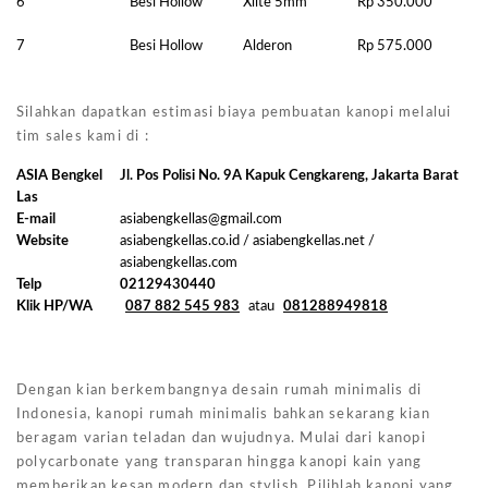
6
Besi Hollow
Xlite 5mm
Rp 350.000
7
Besi Hollow
Alderon
Rp 575.000
Silahkan dapatkan estimasi biaya pembuatan kanopi melalui
tim sales kami di :
ASIA Bengkel
Jl. Pos Polisi No. 9A Kapuk Cengkareng, Jakarta Barat
Las
E-mail
asiabengkellas@gmail.com
Website
asiabengkellas.co.id / asiabengkellas.net /
asiabengkellas.com
Telp
02129430440
Klik HP/WA
087 882 545 983
atau
081288949818
Dengan kian berkembangnya desain rumah minimalis di
Indonesia, kanopi rumah minimalis bahkan sekarang kian
beragam varian teladan dan wujudnya. Mulai dari kanopi
polycarbonate yang transparan hingga kanopi kain yang
memberikan kesan modern dan stylish. Pilihlah kanopi yang