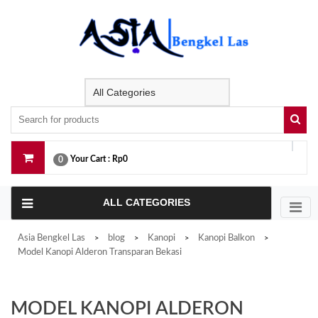
Skip
to
content
Your Cart :
Rp0
0
ALL CATEGORIES
Asia Bengkel Las
blog
Kanopi
Kanopi Balkon
>
>
>
>
Model Kanopi Alderon Transparan Bekasi
MODEL KANOPI ALDERON