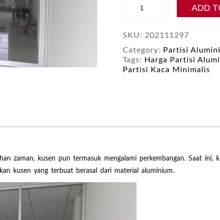
Harga
ADD T
Partisi
Kaca
Alumunium
SKU:
202111297
Murah
Category:
Partisi Alumi
quantity
Tags:
Harga Partisi Alum
Partisi Kaca Minimalis
an zaman, kusen pun termasuk mengalami perkembangan. Saat ini, k
tkan kusen yang terbuat berasal dari material aluminium.