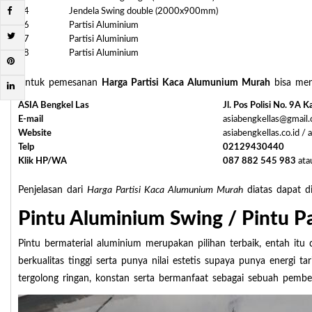
24
Jendela Swing double (2000x900mm)
26
Partisi Aluminium
27
Partisi Aluminium
28
Partisi Aluminium
Untuk pemesanan
Harga Partisi Kaca Alumunium Murah
bisa men
ASIA Bengkel Las
Jl. Pos Polisi No. 9A
E-mail
asiabengkellas@gmail
Website
asiabengkellas.co.id / 
Telp
02129430440
Klik HP/WA
087 882 545 983
ata
Penjelasan dari
Harga Partisi Kaca Alumunium Murah
diatas dapat di
Pintu Aluminium Swing / Pintu P
Pintu bermaterial aluminium merupakan pilihan terbaik, entah itu
berkualitas tinggi serta punya nilai estetis supaya punya energi 
tergolong ringan, konstan serta bermanfaat sebagai sebuah pemberi