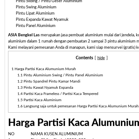
Pintu Sliding / Pintu Geser Aluminium
Pintu Swing Aluminium
Pintu Lipat Aluminium
Pintu Expanda Kawat Nyamuk
Pintu Panel Aluminium
ASIA Bengkel Las
merupakan jasa pembuat aluminium mulai dari jendela, kus
aluminium dalam 1 rumah dengan pembuatan 2 sampai 3 pintu aluminium me
Kami melayani pemesanan Anda di manapun, kami siap mensurvei (gratis) k
Contents
[
hide
]
1
Harga Partisi Kaca Alumunium Murah
1.1
Pintu Aluminium Swing / Pintu Panel Aluminium
1.2
Pintu Spandrel Pintu Kamar Mandi
1.3
Pintu Kawat Nyamuk Expanda
1.4
Partisi Kaca Frameless / Partisi Kaca Tempered
1.5
Partisi Kaca Aluminium
1.6
Langsung saja untuk pemesanan Harga Partisi Kaca Alumunium Murah
Harga Partisi Kaca Alumuni
NO
NAMA KUSEN ALUMINIUM