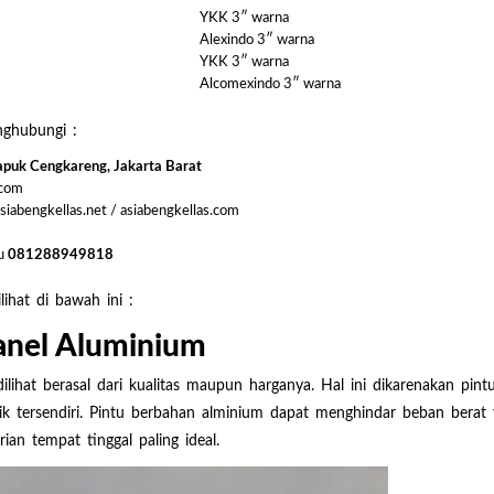
YKK 3″ warna
Alexindo 3″ warna
YKK 3″ warna
Alcomexindo 3″ warna
ghubungi :
 Kapuk Cengkareng, Jakarta Barat
.com
asiabengkellas.net / asiabengkellas.com
u
081288949818
lihat di bawah ini :
anel Aluminium
 dilihat berasal dari kualitas maupun harganya. Hal ini dikarenakan 
tarik tersendiri. Pintu berbahan alminium dapat menghindar beban bera
an tempat tinggal paling ideal.