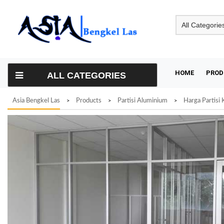
Skip
to
content
HOME
PROD
ALL CATEGORIES
Asia Bengkel Las
Products
Partisi Aluminium
Harga Partisi
>
>
>