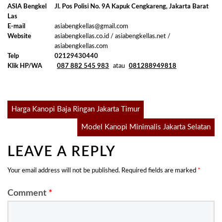
ASIA Bengkel
Jl. Pos Polisi No. 9A Kapuk Cengkareng, Jakarta Barat
Las
E-mail
asiabengkellas@gmail.com
Website
asiabengkellas.co.id / asiabengkellas.net /
asiabengkellas.com
Telp
02129430440
Klik HP/WA
087 882 545 983
atau
081288949818
Post
Harga Kanopi Baja Ringan Jakarta Timur
Model Kanopi Minimalis Jakarta Selatan
navigation
LEAVE A REPLY
Your email address will not be published.
Required fields are marked
*
Comment
*