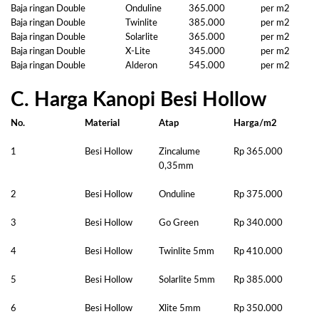
Baja ringan Double
Onduline
365.000
per m2
Baja ringan Double
Twinlite
385.000
per m2
Baja ringan Double
Solarlite
365.000
per m2
Baja ringan Double
X-Lite
345.000
per m2
Baja ringan Double
Alderon
545.000
per m2
C. Harga Kanopi Besi Hollow
No.
Material
Atap
Harga/m2
1
Besi Hollow
Zincalume
Rp 365.000
0,35mm
2
Besi Hollow
Onduline
Rp 375.000
3
Besi Hollow
Go Green
Rp 340.000
4
Besi Hollow
Twinlite 5mm
Rp 410.000
5
Besi Hollow
Solarlite 5mm
Rp 385.000
6
Besi Hollow
Xlite 5mm
Rp 350.000