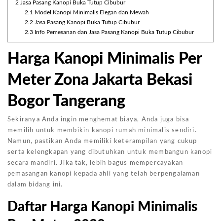
2
Jasa Pasang Kanopi Buka Tutup Cibubur
2.1
Model Kanopi Minimalis Elegan dan Mewah
2.2
Jasa Pasang Kanopi Buka Tutup Cibubur
2.3
Info Pemesanan dan Jasa Pasang Kanopi Buka Tutup Cibubur
Harga Kanopi Minimalis Per
Meter Zona Jakarta Bekasi
Bogor Tangerang
Sekiranya Anda ingin menghemat biaya, Anda juga bisa
memilih untuk membikin kanopi rumah minimalis sendiri.
Namun, pastikan Anda memiliki keterampilan yang cukup
serta kelengkapan yang dibutuhkan untuk membangun kanopi
secara mandiri. Jika tak, lebih bagus mempercayakan
pemasangan kanopi kepada ahli yang telah berpengalaman
dalam bidang ini.
Daftar Harga Kanopi Minimalis