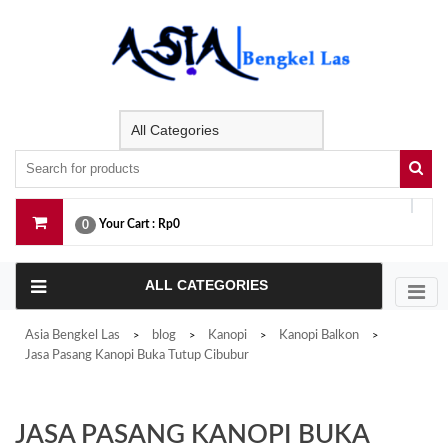
Skip
to
content
Your Cart :
Rp0
0
ALL CATEGORIES
Asia Bengkel Las
blog
Kanopi
Kanopi Balkon
>
>
>
>
Jasa Pasang Kanopi Buka Tutup Cibubur
JASA PASANG KANOPI BUKA