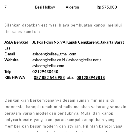
7
Besi Hollow
Alderon
Rp 575.000
Silahkan dapatkan estimasi biaya pembuatan kanopi melalui
tim sales kami di :
ASIA Bengkel
Jl. Pos Polisi No. 9A Kapuk Cengkareng, Jakarta Barat
Las
E-mail
asiabengkellas@gmail.com
Website
asiabengkellas.co.id / asiabengkellas.net /
asiabengkellas.com
Telp
02129430440
Klik HP/WA
087 882 545 983
atau
081288949818
Dengan kian berkembangnya desain rumah minimalis di
Indonesia, kanopi rumah minimalis malahan sekarang semakin
beragam varian model dan bentuknya. Mulai dari kanopi
polycarbonate yang transparan sampai kanopi kain yang
memberikan kesan modern dan stylish. Pilihlah kanopi yang