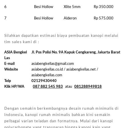
6
Besi Hollow
Xlite 5mm
Rp 350.000
7
Besi Hollow
Alderon
Rp 575.000
Silahkan dapatkan estimasi biaya pembuatan kanopi melalui
tim sales kami di :
ASIA Bengkel
Jl. Pos Polisi No. 9A Kapuk Cengkareng, Jakarta Barat
Las
E-mail
asiabengkellas@gmail.com
Website
asiabengkellas.co.id / asiabengkellas.net /
asiabengkellas.com
Telp
02129430440
Klik HP/WA
087 882 545 983
atau
081288949818
Dengan semakin berkembangnya desain rumah minimalis di
Indonesia, kanopi rumah minimalis bahkan kini semakin
pelbagai varian teladan dan formatnya. Mulai dari kanopi
polycarbonate yang transparan hingga kanopi kain yang