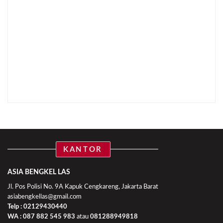
KANTOR
ASIA BENGKEL LAS
Jl. Pos Polisi No. 9A Kapuk Cengkareng, Jakarta Barat
asiabengkellas@gmail.com
Telp : 02129430440
WA :
087 882 545 983
atau
081288949818