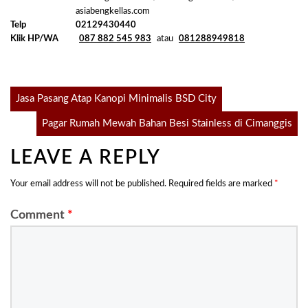
asiabengkellas.com
Telp
02129430440
Klik HP/WA
087 882 545 983
atau
081288949818
Post
Jasa Pasang Atap Kanopi Minimalis BSD City
Pagar Rumah Mewah Bahan Besi Stainless di Cimanggis
navigation
LEAVE A REPLY
Your email address will not be published.
Required fields are marked
*
Comment
*