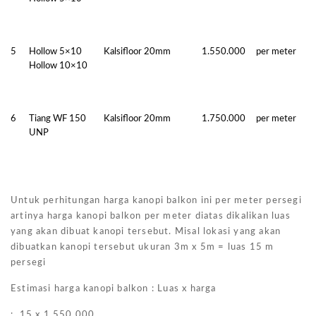
5
Hollow 5×10
Kalsifloor 20mm
1.550.000
per meter
Hollow 10×10
6
Tiang WF 150
Kalsifloor 20mm
1.750.000
per meter
UNP
Untuk perhitungan harga kanopi balkon ini per meter persegi
artinya harga kanopi balkon per meter diatas dikalikan luas
yang akan dibuat kanopi tersebut. Misal lokasi yang akan
dibuatkan kanopi tersebut ukuran 3m x 5m = luas 15 m
persegi
Estimasi harga kanopi balkon : Luas x harga
: 15 x 1.550.000