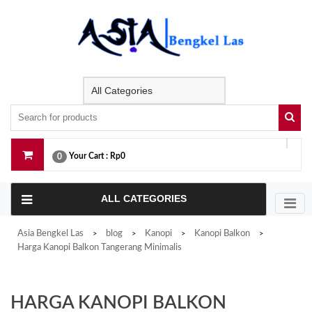
Skip
to
content
Your Cart :
Rp0
0
ALL CATEGORIES
Asia Bengkel Las
blog
Kanopi
Kanopi Balkon
>
>
>
>
Harga Kanopi Balkon Tangerang Minimalis
HARGA KANOPI BALKON