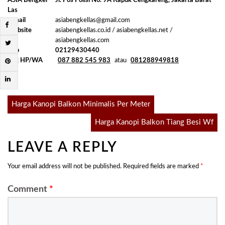
ASIA Bengkel
Jl. Pos Polisi No. 9A Kapuk Cengkareng, Jakarta Barat
Las
E-mail
asiabengkellas@gmail.com
Website
asiabengkellas.co.id / asiabengkellas.net /
asiabengkellas.com
Telp
02129430440
Klik HP/WA
087 882 545 983
atau
081288949818
Post
Harga Kanopi Balkon Minimalis Per Meter
Harga Kanopi Balkon Tiang Besi Wf
navigation
LEAVE A REPLY
Your email address will not be published.
Required fields are marked
*
Comment
*