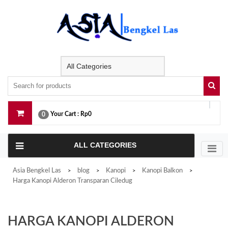
Skip
to
content
Your Cart :
Rp0
0
ALL CATEGORIES
Asia Bengkel Las
blog
Kanopi
Kanopi Balkon
>
>
>
>
Harga Kanopi Alderon Transparan Ciledug
HARGA KANOPI ALDERON