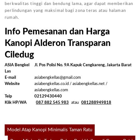
berkwalitas tinggi dan bendung lama, agar dapat memberikan
perlindungan yang maksimal bagi zona teras atau halaman
rumah.
Info Pemesanan dan Harga
Kanopi Alderon Transparan
Ciledug
ASIA Bengkel
Jl. Pos Polisi No. 9A Kapuk Cengkareng, Jakarta Barat
Las
E-mail
asiabengkellas@gmail.com
Website
asiabengkellas.co.id / asiabengkellas.net /
asiabengkellas.com
Telp
02129430440
Klik HP/WA
087 882 545 983
atau
081288949818
Post
Model Atap Kanopi Minimalis Taman Ratu