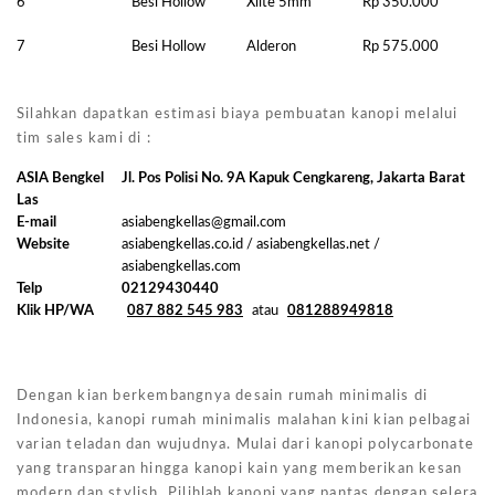
6
Besi Hollow
Xlite 5mm
Rp 350.000
7
Besi Hollow
Alderon
Rp 575.000
Silahkan dapatkan estimasi biaya pembuatan kanopi melalui
tim sales kami di :
ASIA Bengkel
Jl. Pos Polisi No. 9A Kapuk Cengkareng, Jakarta Barat
Las
E-mail
asiabengkellas@gmail.com
Website
asiabengkellas.co.id / asiabengkellas.net /
asiabengkellas.com
Telp
02129430440
Klik HP/WA
087 882 545 983
atau
081288949818
Dengan kian berkembangnya desain rumah minimalis di
Indonesia, kanopi rumah minimalis malahan kini kian pelbagai
varian teladan dan wujudnya. Mulai dari kanopi polycarbonate
yang transparan hingga kanopi kain yang memberikan kesan
modern dan stylish. Pilihlah kanopi yang pantas dengan selera