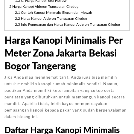
1.3
C. Harga Kanopi Besi Hollow
2
Harga Kanopi Alderon Transparan Ciledug
2.1
Contoh Kanopi Minimalis Elegan dan Mewah
2.2
Harga Kanopi Alderon Transparan Ciledug
2.3
Info Pemesanan dan Harga Kanopi Alderon Transparan Ciledug
Harga Kanopi Minimalis Per
Meter Zona Jakarta Bekasi
Bogor Tangerang
Jika Anda mau menghemat tarif, Anda juga bisa memilih
untuk membikin kanopi rumah minimalis sendiri. Namun,
pastikan Anda memiliki keterampilan yang cukup serta
peralatan yang dibutuhkan untuk membangun kanopi secara
mandiri. Apabila tidak, lebih bagus mempercayakan
pemasangan kanopi kepada pakar yang sudah berpengalaman
dalam bidang ini.
Daftar Harga Kanopi Minimalis