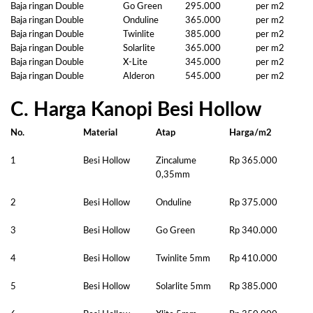
Baja ringan Double
Go Green
295.000
per m2
Baja ringan Double
Onduline
365.000
per m2
Baja ringan Double
Twinlite
385.000
per m2
Baja ringan Double
Solarlite
365.000
per m2
Baja ringan Double
X-Lite
345.000
per m2
Baja ringan Double
Alderon
545.000
per m2
C. Harga Kanopi Besi Hollow
No.
Material
Atap
Harga/m2
1
Besi Hollow
Zincalume
Rp 365.000
0,35mm
2
Besi Hollow
Onduline
Rp 375.000
3
Besi Hollow
Go Green
Rp 340.000
4
Besi Hollow
Twinlite 5mm
Rp 410.000
5
Besi Hollow
Solarlite 5mm
Rp 385.000