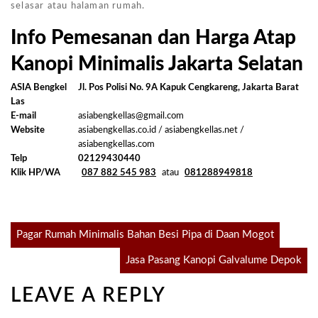
selasar atau halaman rumah.
Info Pemesanan dan Harga Atap
Kanopi Minimalis Jakarta Selatan
ASIA Bengkel
Jl. Pos Polisi No. 9A Kapuk Cengkareng, Jakarta Barat
Las
E-mail
asiabengkellas@gmail.com
Website
asiabengkellas.co.id / asiabengkellas.net /
asiabengkellas.com
Telp
02129430440
Klik HP/WA
087 882 545 983
atau
081288949818
Post
Pagar Rumah Minimalis Bahan Besi Pipa di Daan Mogot
Jasa Pasang Kanopi Galvalume Depok
navigation
LEAVE A REPLY