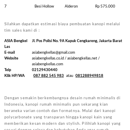
7
Besi Hollow
Alderon
Rp 575.000
Silahkan dapatkan estimasi biaya pembuatan kanopi melalui
tim sales kami di :
ASIA Bengkel
Jl. Pos Polisi No. 9A Kapuk Cengkareng, Jakarta Barat
Las
E-mail
asiabengkellas@gmail.com
Website
asiabengkellas.co.id / asiabengkellas.net /
asiabengkellas.com
Telp
02129430440
Klik HP/WA
087 882 545 983
atau
081288949818
Dengan semakin berkembangnya desain rumah minimalis di
Indonesia, kanopi rumah minimalis pun sekarang kian
beraneka varian contoh dan formatnya. Mulai dari kanopi
polycarbonate yang transparan hingga kanopi kain yang
memberikan kesan modern dan stylish. Pilihlah kanopi yang