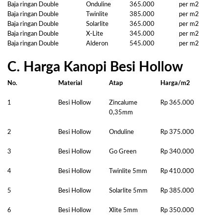
Baja ringan Double
Onduline
365.000
per m2
Baja ringan Double
Twinlite
385.000
per m2
Baja ringan Double
Solarlite
365.000
per m2
Baja ringan Double
X-Lite
345.000
per m2
Baja ringan Double
Alderon
545.000
per m2
C. Harga Kanopi Besi Hollow
No.
Material
Atap
Harga/m2
1
Besi Hollow
Zincalume
Rp 365.000
0,35mm
2
Besi Hollow
Onduline
Rp 375.000
3
Besi Hollow
Go Green
Rp 340.000
4
Besi Hollow
Twinlite 5mm
Rp 410.000
5
Besi Hollow
Solarlite 5mm
Rp 385.000
6
Besi Hollow
Xlite 5mm
Rp 350.000