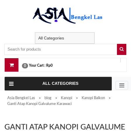
Skip
to
content
Your Cart :
Rp0
0
ALL CATEGORIES
Asia Bengkel Las
blog
Kanopi
Kanopi Balkon
>
>
>
>
Ganti Atap Kanopi Galvalume Karawaci
GANTI ATAP KANOPI GALVALUME