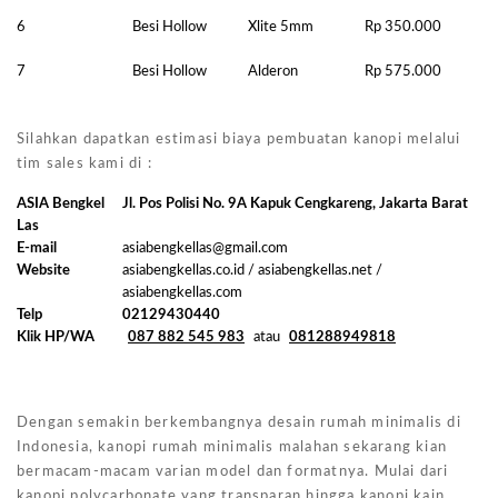
6
Besi Hollow
Xlite 5mm
Rp 350.000
7
Besi Hollow
Alderon
Rp 575.000
Silahkan dapatkan estimasi biaya pembuatan kanopi melalui
tim sales kami di :
ASIA Bengkel
Jl. Pos Polisi No. 9A Kapuk Cengkareng, Jakarta Barat
Las
E-mail
asiabengkellas@gmail.com
Website
asiabengkellas.co.id / asiabengkellas.net /
asiabengkellas.com
Telp
02129430440
Klik HP/WA
087 882 545 983
atau
081288949818
Dengan semakin berkembangnya desain rumah minimalis di
Indonesia, kanopi rumah minimalis malahan sekarang kian
bermacam-macam varian model dan formatnya. Mulai dari
kanopi polycarbonate yang transparan hingga kanopi kain