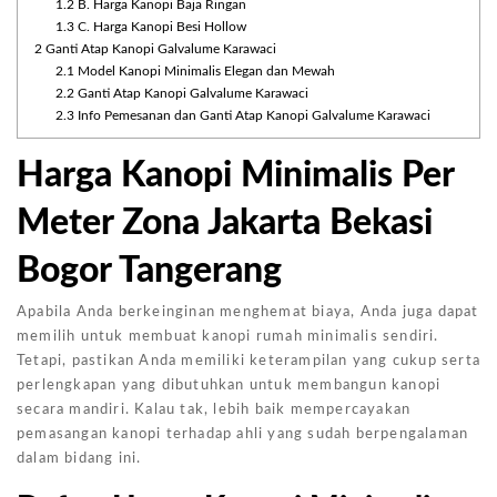
1.2
B. Harga Kanopi Baja Ringan
1.3
C. Harga Kanopi Besi Hollow
2
Ganti Atap Kanopi Galvalume Karawaci
2.1
Model Kanopi Minimalis Elegan dan Mewah
2.2
Ganti Atap Kanopi Galvalume Karawaci
2.3
Info Pemesanan dan Ganti Atap Kanopi Galvalume Karawaci
Harga Kanopi Minimalis Per
Meter Zona Jakarta Bekasi
Bogor Tangerang
Apabila Anda berkeinginan menghemat biaya, Anda juga dapat
memilih untuk membuat kanopi rumah minimalis sendiri.
Tetapi, pastikan Anda memiliki keterampilan yang cukup serta
perlengkapan yang dibutuhkan untuk membangun kanopi
secara mandiri. Kalau tak, lebih baik mempercayakan
pemasangan kanopi terhadap ahli yang sudah berpengalaman
dalam bidang ini.