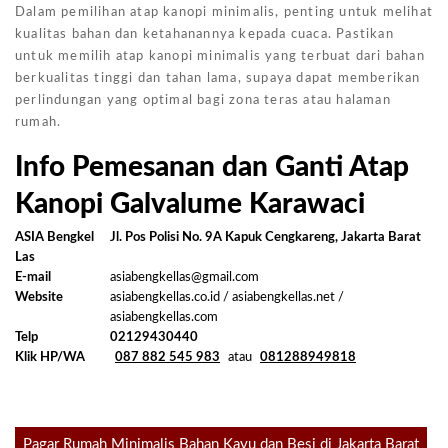
Dalam pemilihan atap kanopi minimalis, penting untuk melihat
kualitas bahan dan ketahanannya kepada cuaca. Pastikan
untuk memilih atap kanopi minimalis yang terbuat dari bahan
berkualitas tinggi dan tahan lama, supaya dapat memberikan
perlindungan yang optimal bagi zona teras atau halaman
rumah.
Info Pemesanan dan Ganti Atap
Kanopi Galvalume Karawaci
ASIA Bengkel
Jl. Pos Polisi No. 9A Kapuk Cengkareng, Jakarta Barat
Las
E-mail
asiabengkellas@gmail.com
Website
asiabengkellas.co.id / asiabengkellas.net /
asiabengkellas.com
Telp
02129430440
Klik HP/WA
087 882 545 983
atau
081288949818
Post
Pagar Rumah Minimalis Bahan Kayu dan Besi di Jakarta Barat