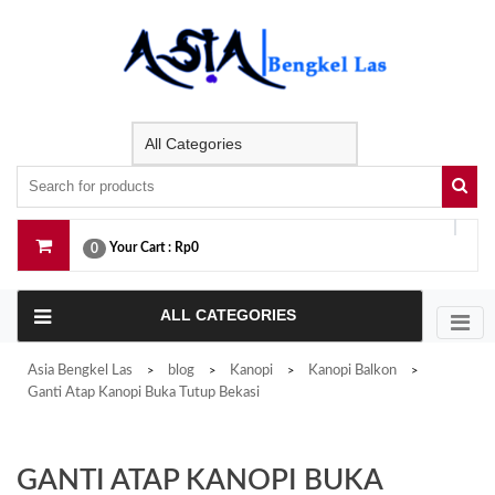
Skip
to
content
Your Cart :
Rp0
0
ALL CATEGORIES
Asia Bengkel Las
blog
Kanopi
Kanopi Balkon
>
>
>
>
Ganti Atap Kanopi Buka Tutup Bekasi
GANTI ATAP KANOPI BUKA