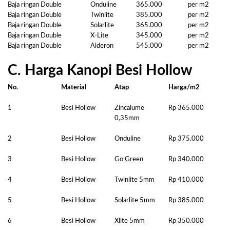
Baja ringan Double
Onduline
365.000
per m2
Baja ringan Double
Twinlite
385.000
per m2
Baja ringan Double
Solarlite
365.000
per m2
Baja ringan Double
X-Lite
345.000
per m2
Baja ringan Double
Alderon
545.000
per m2
C. Harga Kanopi Besi Hollow
No.
Material
Atap
Harga/m2
1
Besi Hollow
Zincalume
Rp 365.000
0,35mm
2
Besi Hollow
Onduline
Rp 375.000
3
Besi Hollow
Go Green
Rp 340.000
4
Besi Hollow
Twinlite 5mm
Rp 410.000
5
Besi Hollow
Solarlite 5mm
Rp 385.000
6
Besi Hollow
Xlite 5mm
Rp 350.000