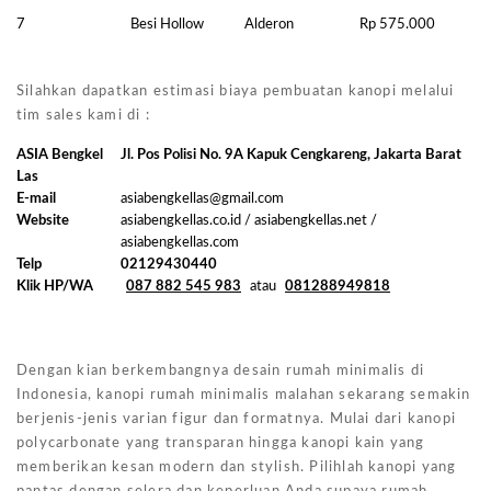
7
Besi Hollow
Alderon
Rp 575.000
Silahkan dapatkan estimasi biaya pembuatan kanopi melalui
tim sales kami di :
ASIA Bengkel
Jl. Pos Polisi No. 9A Kapuk Cengkareng, Jakarta Barat
Las
E-mail
asiabengkellas@gmail.com
Website
asiabengkellas.co.id / asiabengkellas.net /
asiabengkellas.com
Telp
02129430440
Klik HP/WA
087 882 545 983
atau
081288949818
Dengan kian berkembangnya desain rumah minimalis di
Indonesia, kanopi rumah minimalis malahan sekarang semakin
berjenis-jenis varian figur dan formatnya. Mulai dari kanopi
polycarbonate yang transparan hingga kanopi kain yang
memberikan kesan modern dan stylish. Pilihlah kanopi yang