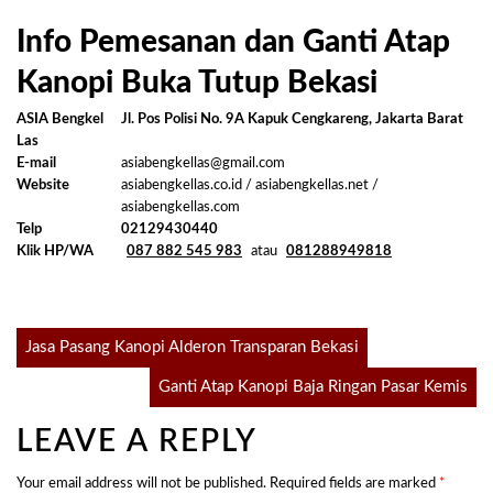
Info Pemesanan dan Ganti Atap
Kanopi Buka Tutup Bekasi
ASIA Bengkel
Jl. Pos Polisi No. 9A Kapuk Cengkareng, Jakarta Barat
Las
E-mail
asiabengkellas@gmail.com
Website
asiabengkellas.co.id / asiabengkellas.net /
asiabengkellas.com
Telp
02129430440
Klik HP/WA
087 882 545 983
atau
081288949818
Post
Jasa Pasang Kanopi Alderon Transparan Bekasi
Ganti Atap Kanopi Baja Ringan Pasar Kemis
navigation
LEAVE A REPLY
Your email address will not be published.
Required fields are marked
*