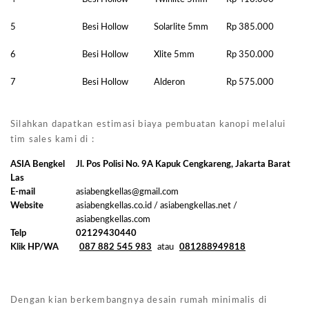
5
Besi Hollow
Solarlite 5mm
Rp 385.000
6
Besi Hollow
Xlite 5mm
Rp 350.000
7
Besi Hollow
Alderon
Rp 575.000
Silahkan dapatkan estimasi biaya pembuatan kanopi melalui
tim sales kami di :
ASIA Bengkel
Jl. Pos Polisi No. 9A Kapuk Cengkareng, Jakarta Barat
Las
E-mail
asiabengkellas@gmail.com
Website
asiabengkellas.co.id / asiabengkellas.net /
asiabengkellas.com
Telp
02129430440
Klik HP/WA
087 882 545 983
atau
081288949818
Dengan kian berkembangnya desain rumah minimalis di