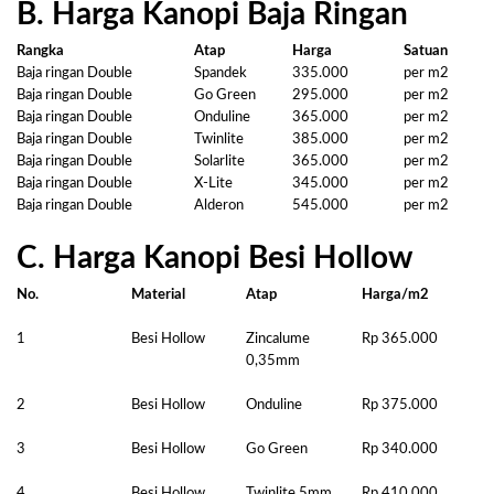
B. Harga Kanopi Baja Ringan
Rangka
Atap
Harga
Satuan
Baja ringan Double
Spandek
335.000
per m2
Baja ringan Double
Go Green
295.000
per m2
Baja ringan Double
Onduline
365.000
per m2
Baja ringan Double
Twinlite
385.000
per m2
Baja ringan Double
Solarlite
365.000
per m2
Baja ringan Double
X-Lite
345.000
per m2
Baja ringan Double
Alderon
545.000
per m2
C. Harga Kanopi Besi Hollow
No.
Material
Atap
Harga/m2
1
Besi Hollow
Zincalume
Rp 365.000
0,35mm
2
Besi Hollow
Onduline
Rp 375.000
3
Besi Hollow
Go Green
Rp 340.000
4
Besi Hollow
Twinlite 5mm
Rp 410.000