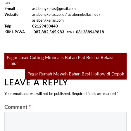
Las
E-mail
asiabengkellas@gmail.com
Website
asiabengkellas.co.id / asiabengkellas.net /
asiabengkellas.com
Telp
02129430440
Klik HP/WA
087 882 545 983
atau
081288949818
Post
Pagar Laser Cutting Minimalis Bahan Plat Besi di Bekasi
Timur
navigation
Pagar Rumah Mewah Bahan Besi Hollow di Depok
LEAVE A REPLY
Your email address will not be published.
Required fields are marked
*
Comment
*