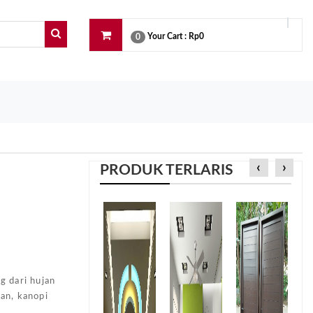
Your Cart :
Rp0
0
‹
›
PRODUK TERLARIS
e
g dari hujan
an, kanopi