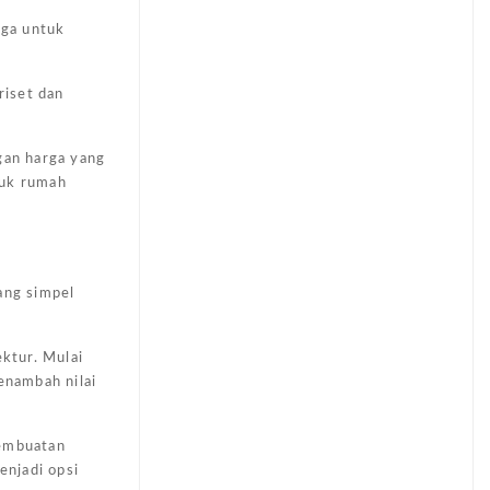
uga untuk
riset dan
gan harga yang
tuk rumah
ang simpel
ktur. Mulai
enambah nilai
pembuatan
enjadi opsi