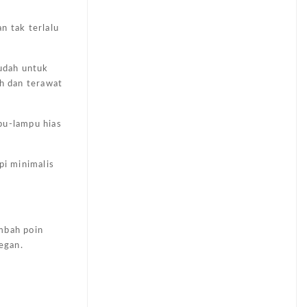
n tak terlalu
udah untuk
ih dan terawat
pu-lampu hias
pi minimalis
ambah poin
egan.