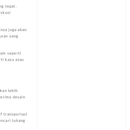
ng tepat.
iskusi
nya juga akan
uran yang
gam seperti
rti kayu atau
.
kan lebih
nerima desain
f transportasi
encari tukang