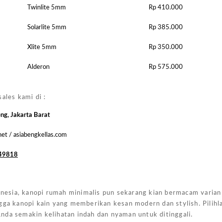
Biasa
Twinlite 5mm
Rp 410.000
Masyara
Solarlite 5mm
Rp 385.000
Xlite 5mm
Rp 350.000
Alderon
Rp 575.000
ales kami di :
eng, Jakarta Barat
.net / asiabengkellas.com
49818
esia, kanopi rumah minimalis pun sekarang kian bermacam varian
gga kanopi kain yang memberikan kesan modern dan stylish. Pilihl
nda semakin kelihatan indah dan nyaman untuk ditinggali.