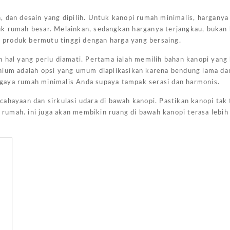
, dan desain yang dipilih. Untuk kanopi rumah minimalis, harganya
k rumah besar. Melainkan, sedangkan harganya terjangkau, bukan 
produk bermutu tinggi dengan harga yang bersaing.
n hal yang perlu diamati. Pertama ialah memilih bahan kanopi yan
unium adalah opsi yang umum diaplikasikan karena bendung lama d
Harga Pasang Plafon Kamar Tidur Minimalis
Harga Daun Jendela Aluminium Alexindo
Harga Pintu Aluminium Double
an gaya rumah minimalis Anda supaya tampak serasi dan harmonis.
ahayaan dan sirkulasi udara di bawah kanopi. Pastikan kanopi tak t
umah. ini juga akan membikin ruang di bawah kanopi terasa lebih
Rp
152000
Rp
2000000
Rp
4100000
Rp
Add to
Add to
Add to
Add
cart
cart
cart
cart