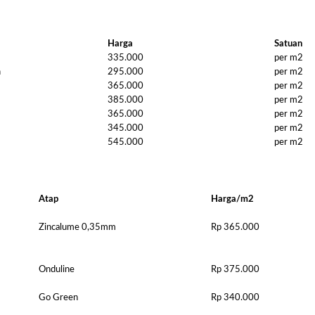
Harga
Kanopi
Harga
Satuan
Ukuran
335.000
per m2
n
295.000
per m2
4x6
365.000
per m2
Jakarta
385.000
per m2
Pada
365.000
per m2
Kesempa
345.000
per m2
545.000
per m2
Kali Ini
Admin
Akan
Memberi
Atap
Harga/m2
Gambar
Zincalume 0,35mm
Rp 365.000
Harga
Kanopi
Ukuran
Onduline
Rp 375.000
4x6
Go Green
Rp 340.000
Yang