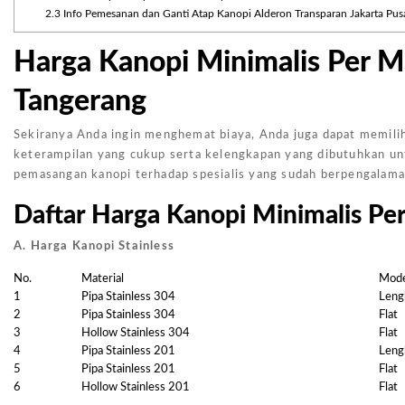
2.3
Info Pemesanan dan Ganti Atap Kanopi Alderon Transparan Jakarta Pus
Harga Kanopi Minimalis Per Me
Tangerang
Sekiranya Anda ingin menghemat biaya, Anda juga dapat memilih
keterampilan yang cukup serta kelengkapan yang dibutuhkan un
pemasangan kanopi terhadap spesialis yang sudah berpengalaman
Daftar Harga Kanopi Minimalis Pe
A. Harga Kanopi Stainless
No.
Material
Mode
1
Pipa Stainless 304
Leng
2
Pipa Stainless 304
Flat
3
Hollow Stainless 304
Flat
4
Pipa Stainless 201
Leng
5
Pipa Stainless 201
Flat
6
Hollow Stainless 201
Flat