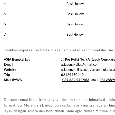
4
Besi Hollow
5
Besi Hollow
6
Besi Hollow
7
Besi Hollow
Silahkan dapatkan estimasi biaya pembuatan kanopi melalui tim s
ASIA Bengkel Las
Jl. Pos Polisi No. 9A Kapuk Cengkar
E-mail
asiabengkellas@gmail.com
Website
asiabengkellas.co.id / asiabengkellas
Telp
02129430440
Klik HP/WA
087 882 545 983
atau
0812889
Dengan semakin berkembangnya desain rumah minimalis di Indon
formatnya. Mulai dari kanopi polycarbonate yang transparan hin
layak dengan selera dan kebutuhan Anda agar rumah minimalis A