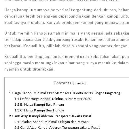
Harga kanopi umumnya bervariasi tergantung dari ukuran, bahan
cenderung lebih terjangkau diperbandingkan dengan kanopi untu
kualitasnya murahan. Banyak produsen kanopi yang menawarkan 
Untuk memilih kanopi rumah minimalis yang sesuai, ada sebagia
terhadap cuaca dan tidak gampang rusak. Bahan besi atau alum
berkarat. Kecuali itu, pilihlah desain kanopi yang pantas deng
Kecuali itu, penting juga untuk menentukan kebutuhan akan penc
sehingga masih memungkinkan sinar sang surya masuk ke dalam r
nyaman untuk diterapkan.
Contents
[
hide
]
1
Harga Kanopi Minimalis Per Meter Area Jakarta Bekasi Bogor Tangerang
1.1
Daftar Harga Kanopi Minimalis Per Meter 2020
1.2
B. Harga Kanopi Baja Ringan
1.3
C. Harga Kanopi Besi Hollow
2
Ganti Atap Kanopi Alderon Transparan Jakarta Pusat
2.1
Teladan Kanopi Minimalis Elegan dan Mewah
2.2
Ganti Atap Kanopi Alderon Transparan Jakarta Pusat