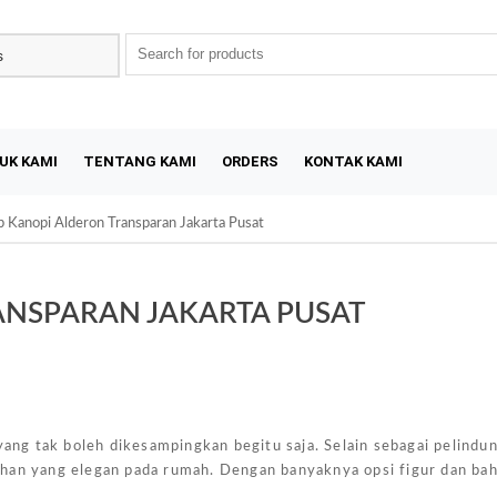
UK KAMI
TENTANG KAMI
ORDERS
KONTAK KAMI
p Kanopi Alderon Transparan Jakarta Pusat
ANSPARAN JAKARTA PUSAT
Sal
yang tak boleh dikesampingkan begitu saja. Selain sebagai pelindun
han yang elegan pada rumah. Dengan banyaknya opsi figur dan bah