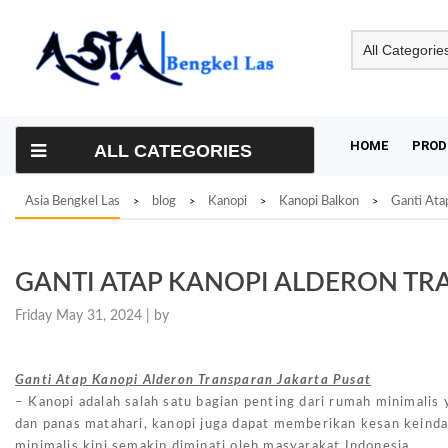
Skip
to
content
HOME
PROD
ALL CATEGORIES
Asia Bengkel Las
blog
Kanopi
Kanopi Balkon
Ganti Ata
>
>
>
>
GANTI ATAP KANOPI ALDERON TR
Friday May 31, 2024 |
by
Ganti Atap Kanopi Alderon Transparan Jakarta Pusat
– Kanopi adalah salah satu bagian penting dari rumah minimalis 
dan panas matahari, kanopi juga dapat memberikan kesan keinda
minimalis kini semakin diminati oleh masyarakat Indonesia.