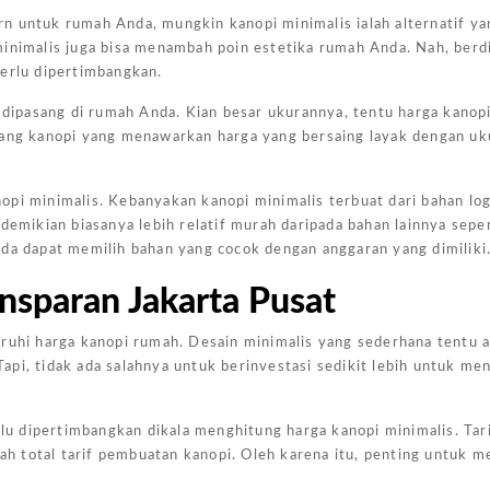
n untuk rumah Anda, mungkin kanopi minimalis ialah alternatif ya
minimalis juga bisa menambah poin estetika rumah Anda. Nah, berd
perlu dipertimbangkan.
ipasang di rumah Anda. Kian besar ukurannya, tentu harga kanopi
ukang kanopi yang menawarkan harga yang bersaing layak dengan uk
opi minimalis. Kebanyakan kanopi minimalis terbuat dari bahan lo
demikian biasanya lebih relatif murah daripada bahan lainnya sepe
nda dapat memilih bahan yang cocok dengan anggaran yang dimiliki
nsparan Jakarta Pusat
ruhi harga kanopi rumah. Desain minimalis yang sederhana tentu a
pi, tidak ada salahnya untuk berinvestasi sedikit lebih untuk me
rlu dipertimbangkan dikala menghitung harga kanopi minimalis. Tari
 total tarif pembuatan kanopi. Oleh karena itu, penting untuk m