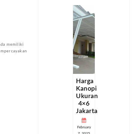
nda memiliki
mempercayakan
a
Harga
Harga
pi
Kanopi
Kanopi
an
Ukuran
Ukuran
4×6
4×6
ta
Jakarta
Jakarta
February
February
7, 2025
7, 2025