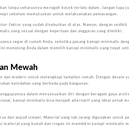
kan tanpa seharusnya merogoh kocek terlalu dalam. Jangan lupa j
kanopi sebelum memutuskan untuk melaksanakan pemasangan.
aktor-faktor yang sudah disebutkan di atas. Namun, dengan sedikit 
alis yang sesuai dengan keperluan dan anggaran yang dimiliki.
ansa segar di rumah Anda, seketika pasang kanopi minimalis den
l ini menolong Anda dalam memilih kanopi minimalis yang tepat un
 dan Mewah
an dan modern untuk melengkapi tampilan rumah. Dengan desain y
tuhan keindahan yang berbeda pada bangunan.
sanggupannya dalam menyesuaikan diri dengan beragam gaya arsite
ional, kanopi minimalis bisa menjadi alternatif yang ideal untuk m
urus dan wujud simpel. Material yang tak jarang digunakan untuk 
asi material yang kokoh dan ringan ini membikin kanopi minimalis m