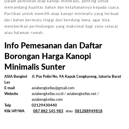
Dalam pemilihan atap kanopi minimalis, penting untuk
memandang kualitas bahan dan ketahanannya kepada cuaca.
Pastikan untuk memilih atap kanopi minimalis yang terbuat
dari bahan bermutu tinggi dan bendung lama, agar bisa
memberikan perlindungan yang maksimal bagi zona selasar
atau halaman rumah.
Info Pemesanan dan Daftar
Borongan Harga Kanopi
Minimalis Sunter
ASIA Bengkel
Jl. Pos Polisi No. 9A Kapuk Cengkareng, Jakarta Barat
Las
E-mail
asiabengkellas@gmail.com
Website
asiabengkellas.co.id / asiabengkellas.net /
asiabengkellas.com
Telp
02129430440
Klik HP/WA
087 882 545 983
atau
081288949818