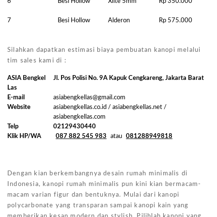
6
Besi Hollow
Xlite 5mm
Rp 350.000
7
Besi Hollow
Alderon
Rp 575.000
Silahkan dapatkan estimasi biaya pembuatan kanopi melalui
tim sales kami di :
ASIA Bengkel
Jl. Pos Polisi No. 9A Kapuk Cengkareng, Jakarta Barat
Las
E-mail
asiabengkellas@gmail.com
Website
asiabengkellas.co.id / asiabengkellas.net /
asiabengkellas.com
Telp
02129430440
Klik HP/WA
087 882 545 983
atau
081288949818
Dengan kian berkembangnya desain rumah minimalis di
Indonesia, kanopi rumah minimalis pun kini kian bermacam-
macam varian figur dan bentuknya. Mulai dari kanopi
polycarbonate yang transparan sampai kanopi kain yang
memberikan kesan modern dan stylish. Pilihlah kanopi yang