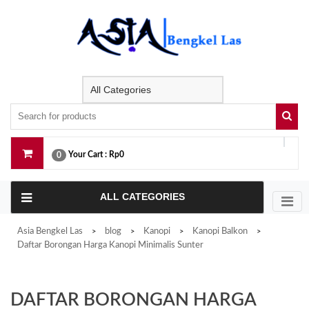
Skip
to
content
Your Cart :
Rp0
0
ALL CATEGORIES
Asia Bengkel Las
blog
Kanopi
Kanopi Balkon
>
>
>
>
Daftar Borongan Harga Kanopi Minimalis Sunter
DAFTAR BORONGAN HARGA