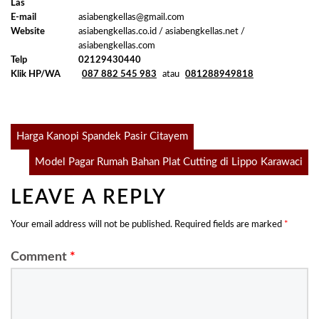
Las
E-mail
asiabengkellas@gmail.com
Website
asiabengkellas.co.id / asiabengkellas.net /
asiabengkellas.com
Telp
02129430440
Klik HP/WA
087 882 545 983
atau
081288949818
Post
Harga Kanopi Spandek Pasir Citayem
Model Pagar Rumah Bahan Plat Cutting di Lippo Karawaci
navigation
LEAVE A REPLY
Your email address will not be published.
Required fields are marked
*
Comment
*