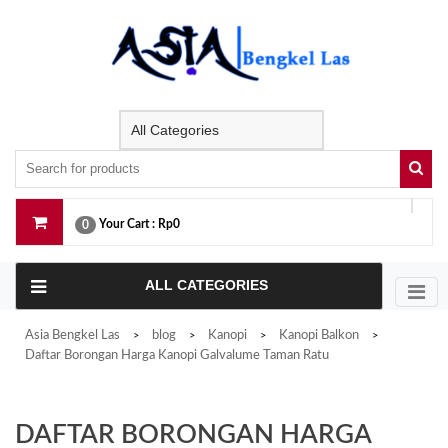
Skip
to
content
Your Cart :
Rp0
0
ALL CATEGORIES
Asia Bengkel Las
blog
Kanopi
Kanopi Balkon
>
>
>
>
Daftar Borongan Harga Kanopi Galvalume Taman Ratu
DAFTAR BORONGAN HARGA