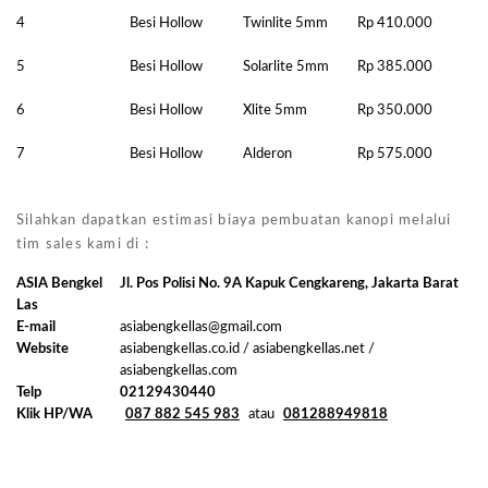
4
Besi Hollow
Twinlite 5mm
Rp 410.000
5
Besi Hollow
Solarlite 5mm
Rp 385.000
6
Besi Hollow
Xlite 5mm
Rp 350.000
7
Besi Hollow
Alderon
Rp 575.000
Silahkan dapatkan estimasi biaya pembuatan kanopi melalui
tim sales kami di :
ASIA Bengkel
Jl. Pos Polisi No. 9A Kapuk Cengkareng, Jakarta Barat
Las
E-mail
asiabengkellas@gmail.com
Website
asiabengkellas.co.id / asiabengkellas.net /
asiabengkellas.com
Telp
02129430440
Klik HP/WA
087 882 545 983
atau
081288949818