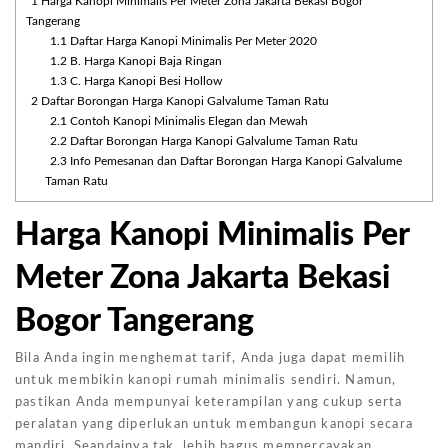
1
Harga Kanopi Minimalis Per Meter Zona Jakarta Bekasi Bogor
Tangerang
1.1
Daftar Harga Kanopi Minimalis Per Meter 2020
1.2
B. Harga Kanopi Baja Ringan
1.3
C. Harga Kanopi Besi Hollow
2
Daftar Borongan Harga Kanopi Galvalume Taman Ratu
2.1
Contoh Kanopi Minimalis Elegan dan Mewah
2.2
Daftar Borongan Harga Kanopi Galvalume Taman Ratu
2.3
Info Pemesanan dan Daftar Borongan Harga Kanopi Galvalume
Taman Ratu
Harga Kanopi Minimalis Per
Meter Zona Jakarta Bekasi
Bogor Tangerang
Bila Anda ingin menghemat tarif, Anda juga dapat memilih
untuk membikin kanopi rumah minimalis sendiri. Namun,
pastikan Anda mempunyai keterampilan yang cukup serta
peralatan yang diperlukan untuk membangun kanopi secara
mandiri. Seandainya tak, lebih bagus mempercayakan