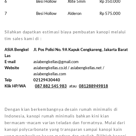
6
Besi Hollow
Xlite 5mm
Rp 350.000
7
Besi Hollow
Alderon
Rp 575.000
Silahkan dapatkan estimasi biaya pembuatan kanopi melalui
tim sales kami di :
ASIA Bengkel
Jl. Pos Polisi No. 9A Kapuk Cengkareng, Jakarta Barat
Las
E-mail
asiabengkellas@gmail.com
Website
asiabengkellas.co.id / asiabengkellas.net /
asiabengkellas.com
Telp
02129430440
Klik HP/WA
087 882 545 983
atau
081288949818
Dengan kian berkembangnya desain rumah minimalis di
Indonesia, kanopi rumah minimalis bahkan kini kian
bermacam-macam varian teladan dan formatnya. Mulai dari
kanopi polycarbonate yang transparan sampai kanopi kain