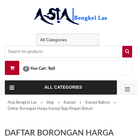
Skip
to
content
Your Cart :
Rp0
0
ALL CATEGORIES
Asia Bengkel Las
blog
Kanopi
Kanopi Balkon
>
>
>
>
Daftar Borongan Harga Kanopi Baja Ringan Bekasi
DAFTAR BORONGAN HARGA