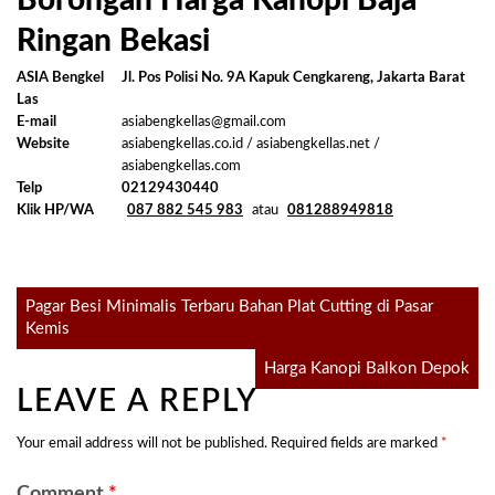
Borongan Harga Kanopi Baja
Ringan Bekasi
ASIA Bengkel
Jl. Pos Polisi No. 9A Kapuk Cengkareng, Jakarta Barat
Las
E-mail
asiabengkellas@gmail.com
Website
asiabengkellas.co.id / asiabengkellas.net /
asiabengkellas.com
Telp
02129430440
Klik HP/WA
087 882 545 983
atau
081288949818
Post
Pagar Besi Minimalis Terbaru Bahan Plat Cutting di Pasar
Kemis
navigation
Harga Kanopi Balkon Depok
LEAVE A REPLY
Your email address will not be published.
Required fields are marked
*
Comment
*