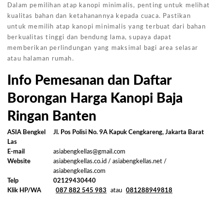
Dalam pemilihan atap kanopi minimalis, penting untuk melihat
kualitas bahan dan ketahanannya kepada cuaca. Pastikan
untuk memilih atap kanopi minimalis yang terbuat dari bahan
berkualitas tinggi dan bendung lama, supaya dapat
memberikan perlindungan yang maksimal bagi area selasar
atau halaman rumah.
Info Pemesanan dan Daftar
Borongan Harga Kanopi Baja
Ringan Banten
ASIA Bengkel
Jl. Pos Polisi No. 9A Kapuk Cengkareng, Jakarta Barat
Las
E-mail
asiabengkellas@gmail.com
Website
asiabengkellas.co.id / asiabengkellas.net /
asiabengkellas.com
Telp
02129430440
Klik HP/WA
087 882 545 983
atau
081288949818