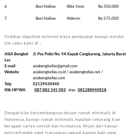
6
Besi Hollow
Xlite 5mm
Rp 350.000
7
Besi Hollow
Alderon
Rp 575.000
Silahkan dapatkan estimasi biaya pembuatan kanopi melalui
tim sales kami di :
ASIA Bengkel
Jl. Pos Polisi No. 9A Kapuk Cengkareng, Jakarta Barat
Las
E-mail
asiabengkellas@gmail.com
Website
asiabengkellas.co.id / asiabengkellas.net /
asiabengkellas.com
Telp
02129430440
Klik HP/WA
087 882 545 983
atau
081288949818
Dengan kian berkembangnya desain rumah minimalis di
Indonesia, kanopi rumah minimalis malahan sekarang kian
beragam varian contoh dan formatnya. Mulai dari kanopi
polycarbonate yang transparan sampai kanopi kain yang