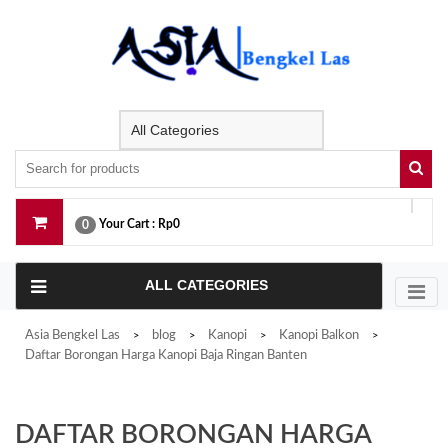
Skip
to
content
Your Cart :
Rp0
0
ALL CATEGORIES
Asia Bengkel Las
blog
Kanopi
Kanopi Balkon
>
>
>
>
Daftar Borongan Harga Kanopi Baja Ringan Banten
DAFTAR BORONGAN HARGA